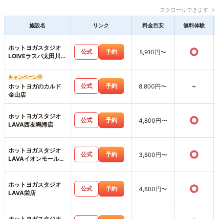
スクロールできます →
施設名
リンク
料金目安
無料体験
ホットヨガスタジオ
○
公式
予約
8,910円〜
LOIVEラスパ太田川
店
キャンペーン中
-
公式
予約
ホットヨガのカルド
8,800円〜
金山店
ホットヨガスタジオ
○
公式
予約
4,800円〜
LAVA西友鳴海店
ホットヨガスタジオ
○
公式
予約
3,800円〜
LAVAイオンモール名
古屋茶屋店
ホットヨガスタジオ
○
公式
予約
4,800円〜
LAVA栄店
ホットヨガスタジオ