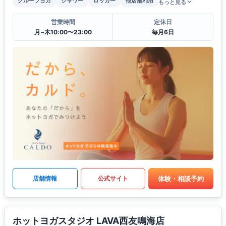
グループヨガ
シャワー
ロッカー
他店舗利用
もっと見る
営業時間
定休日
月~木10:00〜23:00
毎月6日
体験・相談予約
店舗情報
公式サイト
ホットヨガスタジオ LAVA西友鳴海店