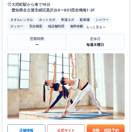
大同町駅から車で16分
愛知県名古屋市緑区黒沢台4ー801西友鳴海1･2F
タオルレンタル
ホットヨガ
常温ヨガ
駐車場
シャワー
ロッカー
完全個室
他店舗利用
無料体験
もっと見る
営業時間
定休日
ー
毎週木曜日
体験・相談予約
店舗情報
公式サイト