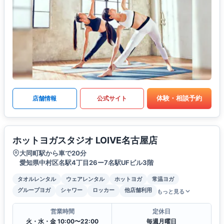
体験・相談予約
店舗情報
公式サイト
ホットヨガスタジオ LOIVE名古屋店
大同町駅から車で20分
愛知県中村区名駅4丁目26ー7名駅UFビル3階
タオルレンタル
ウェアレンタル
ホットヨガ
常温ヨガ
グループヨガ
シャワー
ロッカー
他店舗利用
もっと見る
営業時間
定休日
火・水・金 10:00〜22:00
毎週月曜日