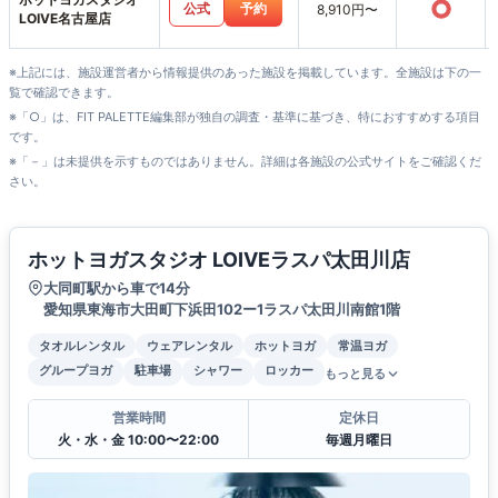
○
公式
予約
8,910円〜
LOIVE名古屋店
※上記には、施設運営者から情報提供のあった施設を掲載しています。全施設は下の一
覧で確認できます。
※「○」は、FIT PALETTE編集部が独自の調査・基準に基づき、特におすすめする項目
です。
※「－」は未提供を示すものではありません。詳細は各施設の公式サイトをご確認くだ
さい。
ホットヨガスタジオ LOIVEラスパ太田川店
大同町駅から車で14分
愛知県東海市大田町下浜田102ー1ラスパ太田川南館1階
タオルレンタル
ウェアレンタル
ホットヨガ
常温ヨガ
グループヨガ
駐車場
シャワー
ロッカー
もっと見る
営業時間
定休日
火・水・金 10:00〜22:00
毎週月曜日