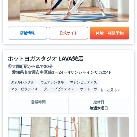
体験・相談予約
店舗情報
公式サイト
ホットヨガスタジオ LAVA栄店
大同町駅から車で20分
愛知県名古屋市中区錦3ー24ー4サンシャインサカエ4F
タオルレンタル
ウェアレンタル
マシンピラティス
マットピラティス
グループピラティス
ホットヨガ
もっと見る
営業時間
定休日
ー
毎週木曜日