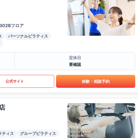
302Bフロア
ス
パーソナルピラティス
定休日
要確認
体験・相談予約
公式サイト
店
ラティス
グループピラティス