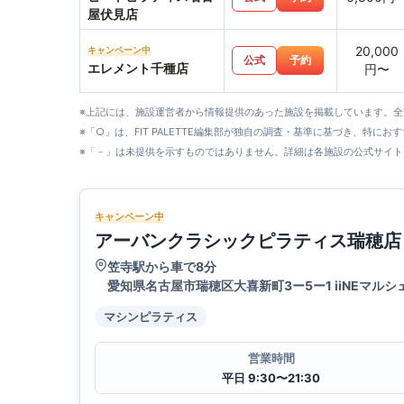
屋伏見店
20,000
キャンペーン中
公式
予約
エレメント千種店
円〜
※上記には、施設運営者から情報提供のあった施設を掲載しています。
※「○」は、FIT PALETTE編集部が独自の調査・基準に基づき、特にお
※「－」は未提供を示すものではありません。詳細は各施設の公式サイト
キャンペーン中
アーバンクラシックピラティス瑞穂店
笠寺駅から車で8分
愛知県名古屋市瑞穂区大喜新町3ー5ー1 iiNEマルシ
マシンピラティス
営業時間
平日 9:30〜21:30