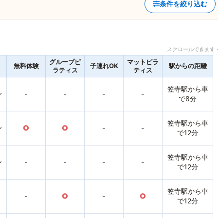
条件を絞り込む
スクロールできます 
グループピ
マットピラ
無料体験
子連れOK
駅からの距離
ラティス
ティス
笠寺駅から車
〜
-
-
-
-
で8分
笠寺駅から車
〜
○
○
-
-
で12分
笠寺駅から車
〜
-
-
-
-
で12分
笠寺駅から車
-
○
-
○
で12分