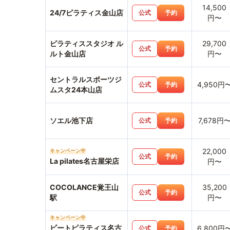
14,500
24/7ピラティス金山店
公式
予約
円〜
ピラティススタジオ ル
29,700
公式
予約
ルト金山店
円〜
セントラルスポーツジ
4,950円
公式
予約
ムスタ24本山店
ソエル池下店
7,678円
公式
予約
22,000
キャンペーン中
公式
予約
La pilates名古屋栄店
円〜
COCOLANCE覚王山
35,200
公式
予約
駅
円〜
キャンペーン中
ビートピラティス名古
6,800円
公式
予約