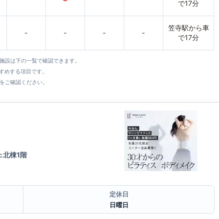
で17分
笠寺駅から車
-
-
-
-
で17分
全施設は下の一覧で確認できます。
すすめする項目です。
をご確認ください。
ェ北棟1階
定休日
日曜日