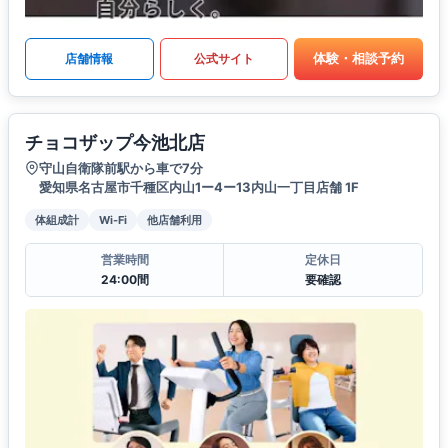
体験・相談予約
店舗情報
公式サイト
チョコザップ今池北店
守山自衛隊前駅から車で7分
愛知県名古屋市千種区内山1ー4ー13内山一丁目店舗 1F
体組成計
Wi-Fi
他店舗利用
営業時間
定休日
24:00間
要確認