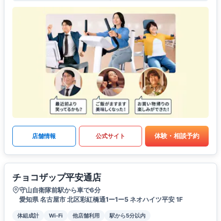
体験・相談予約
店舗情報
公式サイト
チョコザップ平安通店
守山自衛隊前駅から車で6分
愛知県 名古屋市 北区彩紅橋通1ー1ー5 ネオハイツ平安 1F
体組成計
Wi-Fi
他店舗利用
駅から5分以内