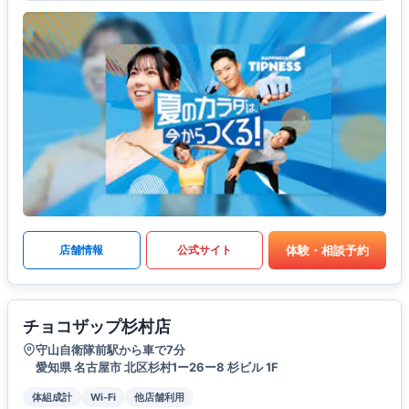
体験・相談予約
店舗情報
公式サイト
チョコザップ杉村店
守山自衛隊前駅から車で7分
愛知県 名古屋市 北区杉村1ー26ー8 杉ビル 1F
体組成計
Wi-Fi
他店舗利用