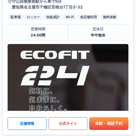
守山自衛隊前駅から車で5分
愛知県名古屋市千種区宮根台1丁目3-32
駐車場
ロッカー
体組成計
Wi-Fi
他店舗利用
無料体験
営業時間
定休日
24:00間
年中無休
体験・相談予約
店舗情報
公式サイト