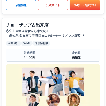
体験・相談予約
店舗情報
公式サイト
チョコザップ古出来店
守山自衛隊前駅から車で5分
愛知県 名古屋市 千種区古出来3ー6ー15 メゾン野菊 1F
体組成計
Wi-Fi
他店舗利用
営業時間
定休日
24:00間
要確認