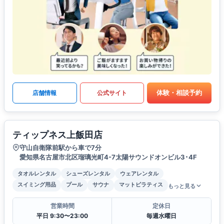
体験・相談予約
店舗情報
公式サイト
ティップネス上飯田店
守山自衛隊前駅から車で7分
愛知県名古屋市北区瑠璃光町4-7太陽サウンドオンビル3･4F
タオルレンタル
シューズレンタル
ウェアレンタル
スイミング用品
プール
サウナ
マットピラティス
もっと見る
営業時間
定休日
平日 9:30〜23:00
毎週水曜日