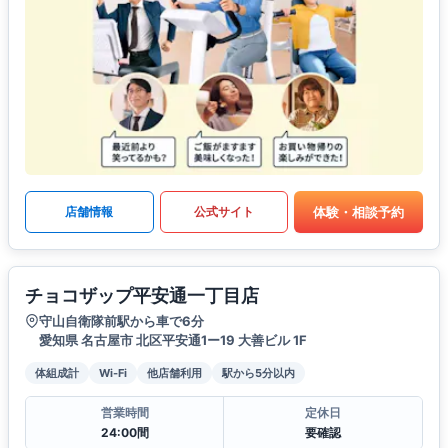
体験・相談予約
店舗情報
公式サイト
チョコザップ平安通一丁目店
守山自衛隊前駅から車で6分
愛知県 名古屋市 北区平安通1ー19 大善ビル 1F
体組成計
Wi-Fi
他店舗利用
駅から5分以内
営業時間
定休日
24:00間
要確認