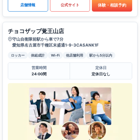
体験・相談予約
店舗情報
公式サイト
チョコザップ覚王山店
守山自衛隊前駅から車で7分
愛知県名古屋市千種区末盛通1-9-3CASANK1F
ロッカー
体組成計
Wi-Fi
他店舗利用
駅から5分以内
営業時間
定休日
24:00間
定休日なし