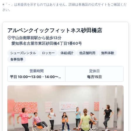
※「－」は未提供を示すものではありません。詳細は各施設の公式サイトをご確認くだ
さい。
アルペンクイックフィットネス砂田橋店
守山自衛隊前駅から徒歩13分
愛知県名古屋市東区砂田橋4丁目1番60号
シューズレンタル
ロッカー
体組成計
他店舗利用
無料体験
食事指導
営業時間
定休日
平日 10:00〜13:00・14:00〜20:30
毎月15日