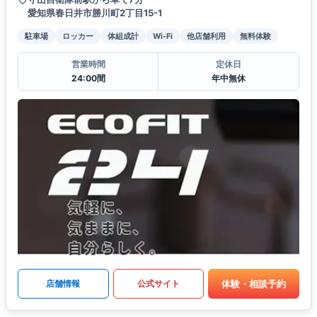
愛知県春日井市勝川町2丁目15-1
駐車場
ロッカー
体組成計
Wi-Fi
他店舗利用
無料体験
営業時間
定休日
24:00間
年中無休
体験・相談予約
店舗情報
公式サイト