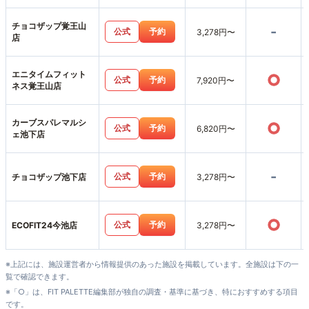
チョコザップ覚王山
-
公式
予約
3,278円〜
店
エニタイムフィット
○
公式
予約
7,920円〜
ネス覚王山店
カーブスパレマルシ
○
公式
予約
6,820円〜
ェ池下店
-
公式
予約
チョコザップ池下店
3,278円〜
○
公式
予約
ECOFIT24今池店
3,278円〜
※上記には、施設運営者から情報提供のあった施設を掲載しています。全施設は下の一
覧で確認できます。
※「○」は、FIT PALETTE編集部が独自の調査・基準に基づき、特におすすめする項目
です。