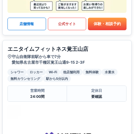
体験・相談予約
店舗情報
公式サイト
エニタイムフィットネス覚王山店
守山自衛隊前駅から車で7分
愛知県名古屋市千種区覚王山通9-15 2-3F
シャワー
ロッカー
Wi-Fi
他店舗利用
無料体験
水素水
無料カウンセリング
駅から5分以内
営業時間
定休日
24:00間
要確認