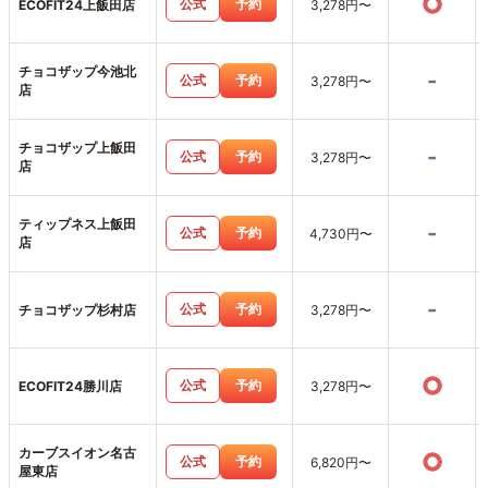
○
公式
予約
ECOFIT24上飯田店
3,278円〜
チョコザップ今池北
-
公式
予約
3,278円〜
店
チョコザップ上飯田
-
公式
予約
3,278円〜
店
ティップネス上飯田
-
公式
予約
4,730円〜
店
-
公式
予約
チョコザップ杉村店
3,278円〜
○
公式
予約
ECOFIT24勝川店
3,278円〜
カーブスイオン名古
○
公式
予約
6,820円〜
屋東店