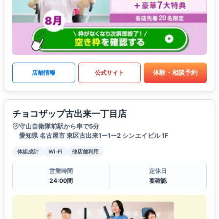
体験・相談予約
店舗情報
公式サイト
チョコザップ古出来一丁目店
守山自衛隊前駅から車で5分
愛知県 名古屋市 東区古出来1ー1ー2 シンエイビル 1F
体組成計
Wi-Fi
他店舗利用
営業時間
定休日
24:00間
要確認