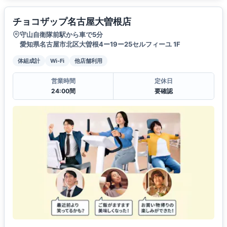
チョコザップ名古屋大曽根店
守山自衛隊前駅から車で5分
愛知県名古屋市北区大曽根4ー19ー25セルフィーユ 1F
体組成計
Wi-Fi
他店舗利用
営業時間
定休日
24:00間
要確認