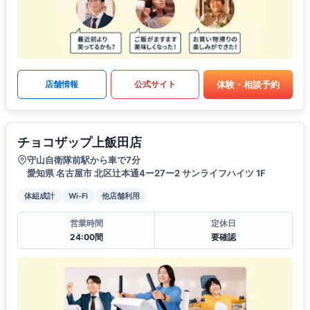
体験・相談予約
店舗情報
公式サイト
チョコザップ上飯田店
守山自衛隊前駅から車で7分
愛知県 名古屋市 北区辻本通4ー27ー2 サンライフハイツ 1F
体組成計
Wi-Fi
他店舗利用
営業時間
定休日
24:00間
要確認