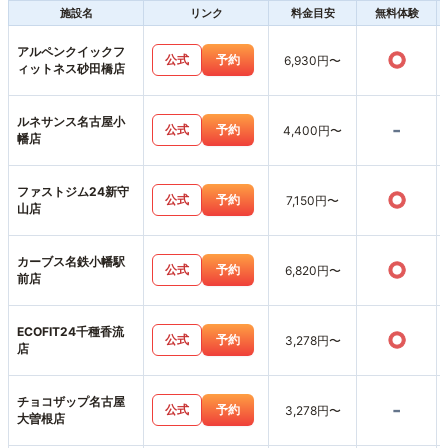
施設名
リンク
料金目安
無料体験
アルペンクイックフ
○
公式
予約
6,930円〜
ィットネス砂田橋店
ルネサンス名古屋小
-
公式
予約
4,400円〜
幡店
ファストジム24新守
○
公式
予約
7,150円〜
山店
カーブス名鉄小幡駅
○
公式
予約
6,820円〜
前店
ECOFIT24千種香流
○
公式
予約
3,278円〜
店
チョコザップ名古屋
-
公式
予約
3,278円〜
大曽根店