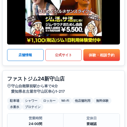
体験・相談予約
店舗情報
公式サイト
ファストジム24新守山店
守山自衛隊前駅から車で4分
愛知県名古屋市守山区幸心1-217
駐車場
シャワー
ロッカー
Wi-Fi
他店舗利用
無料体験
水素水
プロテイン
営業時間
定休日
24:00間
要確認