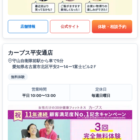
体験・相談予約
店舗情報
公式サイト
カーブス平安通店
守山自衛隊前駅から車で5分
愛知県名古屋市北区平安2ー14ー1富士ビル2Ｆ
無料体験
営業時間
定休日
平日 10:00〜13:00
毎週日曜日