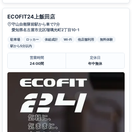
ECOFIT24上飯田店
守山自衛隊前駅から車で7分
愛知県名古屋市北区瑠璃光町2丁目10-1
駐車場
ロッカー
体組成計
Wi-Fi
他店舗利用
無料体験
駅から5分以内
営業時間
定休日
24:00間
年中無休