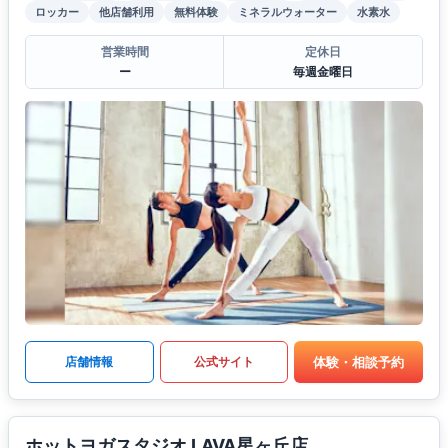
ロッカー
他店舗利用
無料体験
ミネラルウォーター
水素水
営業時間
定休日
ー
毎週金曜日
体験・相談予約
店舗情報
公式サイト
ホットヨガスタジオ LAVA星ヶ丘店