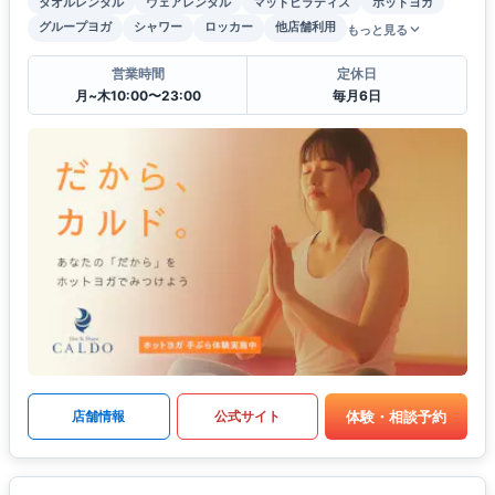
タオルレンタル
ウェアレンタル
マットピラティス
ホットヨガ
グループヨガ
シャワー
ロッカー
他店舗利用
もっと見る
営業時間
定休日
月~木10:00〜23:00
毎月6日
体験・相談予約
店舗情報
公式サイト