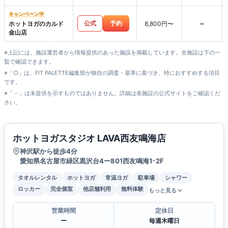
キャンペーン中
-
公式
予約
ホットヨガのカルド
8,800円〜
金山店
※上記には、施設運営者から情報提供のあった施設を掲載しています。全施設は下の一
覧で確認できます。
※「○」は、FIT PALETTE編集部が独自の調査・基準に基づき、特におすすめする項目
です。
※「－」は未提供を示すものではありません。詳細は各施設の公式サイトをご確認くだ
さい。
ホットヨガスタジオ LAVA西友鳴海店
神沢駅から徒歩4分
愛知県名古屋市緑区黒沢台4ー801西友鳴海1･2F
タオルレンタル
ホットヨガ
常温ヨガ
駐車場
シャワー
ロッカー
完全個室
他店舗利用
無料体験
もっと見る
営業時間
定休日
ー
毎週木曜日