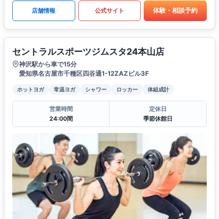
体験・相談予約
店舗情報
公式サイト
セントラルスポーツジムスタ24本山店
神沢駅から車で15分
愛知県名古屋市千種区四谷通1-12ZAZビル3F
ホットヨガ
常温ヨガ
シャワー
ロッカー
体組成計
営業時間
定休日
24:00間
季節休館日