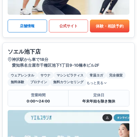
体験・相談予約
店舗情報
公式サイト
ソエル池下店
神沢駅から車で18分
愛知県名古屋市千種区池下1丁目9-10橋本ビル2F
ウェアレンタル
サウナ
マシンピラティス
常温ヨガ
完全個室
無料体験
プロテイン
無料カウンセリング
もっと見る
営業時間
定休日
0:00〜24:00
年末年始を除き無休