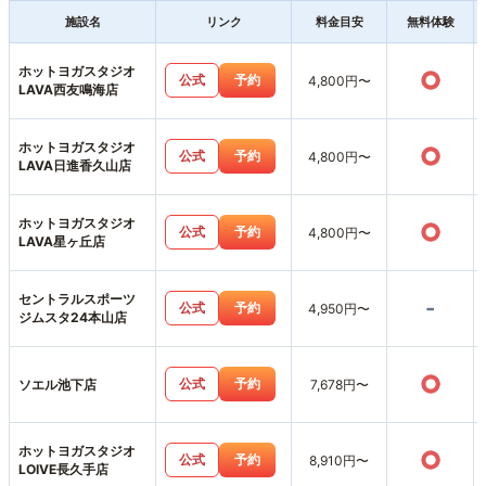
施設名
リンク
料金目安
無料体験
ホットヨガスタジオ
○
公式
予約
4,800円〜
LAVA西友鳴海店
ホットヨガスタジオ
○
公式
予約
4,800円〜
LAVA日進香久山店
ホットヨガスタジオ
○
公式
予約
4,800円〜
LAVA星ヶ丘店
セントラルスポーツ
-
公式
予約
4,950円〜
ジムスタ24本山店
○
公式
予約
ソエル池下店
7,678円〜
ホットヨガスタジオ
○
公式
予約
8,910円〜
LOIVE長久手店