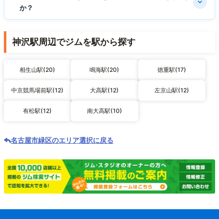
か？
神沢駅周辺でジムを駅から探す
相生山駅(20)
鳴海駅(20)
徳重駅(17)
中京競馬場前駅(12)
大高駅(12)
左京山駅(12)
有松駅(12)
南大高駅(10)
名古屋市緑区のエリア選択に戻る