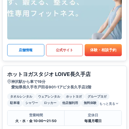
体験・相談予約
店舗情報
公式サイト
ホットヨガスタジオ LOIVE長久手店
神沢駅から車で19分
愛知県長久手市戸田谷901-1アピタ長久手店2階
タオルレンタル
ウェアレンタル
ホットヨガ
グループヨガ
駐車場
シャワー
ロッカー
他店舗利用
無料体験
もっと見る
営業時間
定休日
火・水・金 10:00〜21:50
毎週月曜日