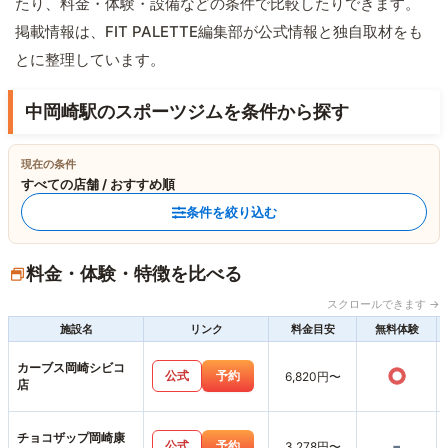
たり、料金・体験・設備などの条件で比較したりできます。
掲載情報は、FIT PALETTE編集部が公式情報と独自取材をも
とに整理しています。
中岡崎駅のスポーツジムを条件から探す
現在の条件
すべての店舗 / おすすめ順
条件を絞り込む
料金・体験・特徴を比べる
スクロールできます →
施設名
リンク
料金目安
無料体験
カーブス岡崎シビコ
○
公式
予約
6,820円〜
店
チョコザップ岡崎康
-
公式
予約
3,278円〜