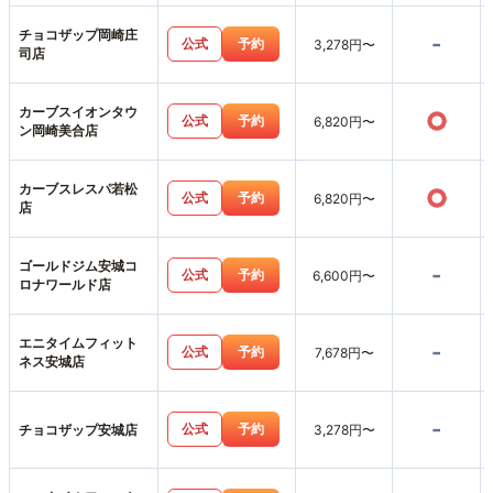
チョコザップ岡崎庄
-
公式
予約
3,278円〜
司店
カーブスイオンタウ
○
公式
予約
6,820円〜
ン岡崎美合店
カーブスレスパ若松
○
公式
予約
6,820円〜
店
ゴールドジム安城コ
-
公式
予約
6,600円〜
ロナワールド店
エニタイムフィット
-
公式
予約
7,678円〜
ネス安城店
-
公式
予約
チョコザップ安城店
3,278円〜