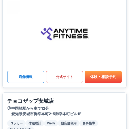
体験・相談予約
店舗情報
公式サイト
チョコザップ安城店
中岡崎駅から車で12分
愛知県安城市御幸本町2-5御幸本町ビル1F
ロッカー
体組成計
Wi-Fi
他店舗利用
食事指導