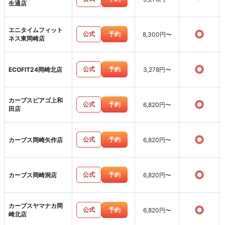
生通店
エニタイムフィット
○
公式
予約
8,300円〜
ネス東岡崎店
○
公式
予約
ECOFIT24岡崎北店
3,278円〜
カーブスピアゴ上和
○
公式
予約
6,820円〜
田店
○
公式
予約
カーブス岡崎矢作店
6,820円〜
○
公式
予約
カーブス岡崎洞店
6,820円〜
カーブスヤマナカ岡
○
公式
予約
6,820円〜
崎北店