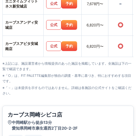
エニタイムフィット
-
公式
予約
7,678円〜
ネス新安城店
カーブスアンディ安
○
公式
予約
6,820円〜
城店
カーブスアピタ安城
○
公式
予約
6,820円〜
南店
※上記には、施設運営者から情報提供のあった施設を掲載しています。全施設は下の一
覧で確認できます。
※「○」は、FIT PALETTE編集部が独自の調査・基準に基づき、特におすすめする項目
です。
※「－」は未提供を示すものではありません。詳細は各施設の公式サイトをご確認くだ
さい。
カーブス岡崎シビコ店
中岡崎駅から徒歩13分
愛知県岡崎市康生通西2丁目20-2-2F