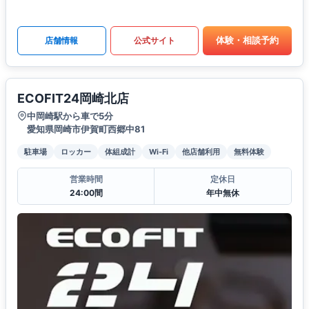
体験・相談予約
店舗情報
公式サイト
ECOFIT24岡崎北店
中岡崎駅から車で5分
愛知県岡崎市伊賀町西郷中81
駐車場
ロッカー
体組成計
Wi-Fi
他店舗利用
無料体験
営業時間
定休日
24:00間
年中無休