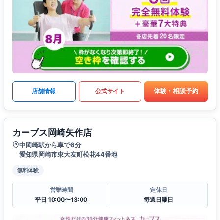
体験・相談予約
店舗情報
公式サイト
カーブス岡崎矢作店
中岡崎駅から車で6分
愛知県岡崎市東大友町松花44番地
無料体験
営業時間
定休日
平日 10:00〜13:00
毎週日曜日