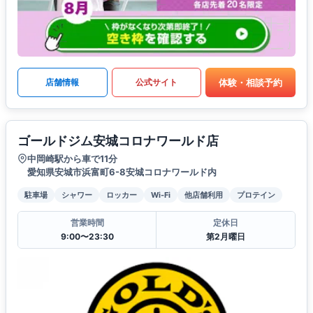
体験・相談予約
店舗情報
公式サイト
ゴールドジム安城コロナワールド店
中岡崎駅から車で11分
愛知県安城市浜富町6-8安城コロナワールド内
駐車場
シャワー
ロッカー
Wi-Fi
他店舗利用
プロテイン
営業時間
定休日
9:00〜23:30
第2月曜日