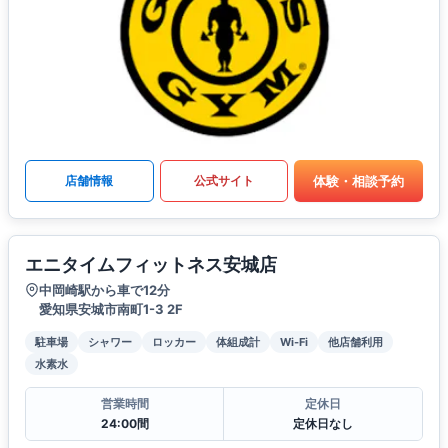
体験・相談予約
店舗情報
公式サイト
エニタイムフィットネス安城店
中岡崎駅から車で12分
愛知県安城市南町1-3 2F
駐車場
シャワー
ロッカー
体組成計
Wi-Fi
他店舗利用
水素水
営業時間
定休日
24:00間
定休日なし