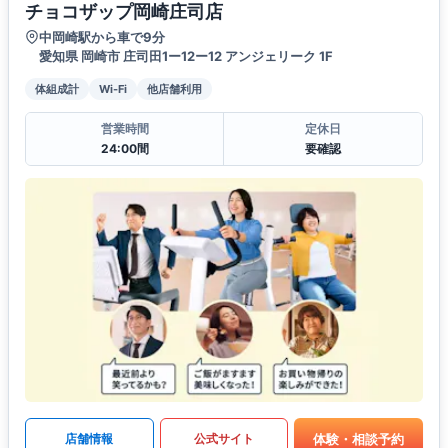
チョコザップ岡崎庄司店
中岡崎駅から車で9分
愛知県 岡崎市 庄司田1ー12ー12 アンジェリーク 1F
体組成計
Wi-Fi
他店舗利用
営業時間
定休日
24:00間
要確認
体験・相談予約
店舗情報
公式サイト