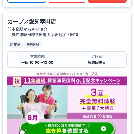
カーブス愛知幸田店
本宿駅から車で18分
愛知県額田郡幸田町大字菱池字下田10
駐車場
無料体験
営業時間
定休日
平日 10:00〜13:00
毎週日曜日