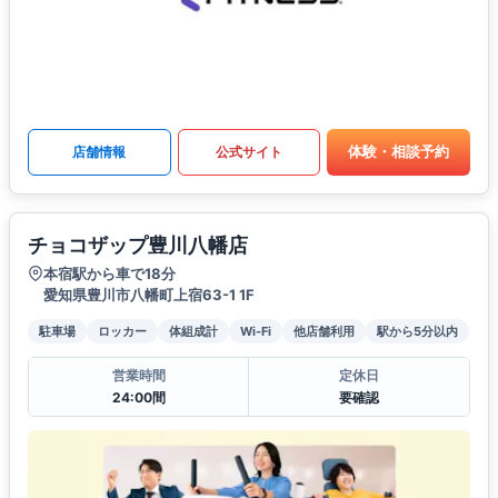
体験・相談予約
店舗情報
公式サイト
チョコザップ豊川八幡店
本宿駅から車で18分
愛知県豊川市八幡町上宿63-1 1F
駐車場
ロッカー
体組成計
Wi-Fi
他店舗利用
駅から5分以内
営業時間
定休日
24:00間
要確認