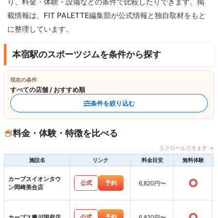
り、料金・体験・設備などの条件で比較したりできます。掲
載情報は、FIT PALETTE編集部が公式情報と独自取材をもと
に整理しています。
本宿駅のスポーツジムを条件から探す
現在の条件
すべての店舗 / おすすめ順
条件を絞り込む
料金・体験・特徴を比べる
スクロールできます →
施設名
リンク
料金目安
無料体験
カーブスイオンタウ
○
公式
予約
6,820円〜
ン岡崎美合店
○
公式
予約
カーブス豊川国府店
6,820円〜