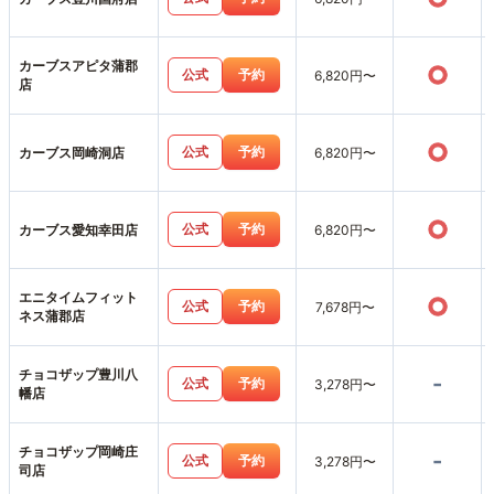
カーブスアピタ蒲郡
○
公式
予約
6,820円〜
店
○
公式
予約
カーブス岡崎洞店
6,820円〜
○
公式
予約
カーブス愛知幸田店
6,820円〜
エニタイムフィット
○
公式
予約
7,678円〜
ネス蒲郡店
チョコザップ豊川八
-
公式
予約
3,278円〜
幡店
チョコザップ岡崎庄
-
公式
予約
3,278円〜
司店