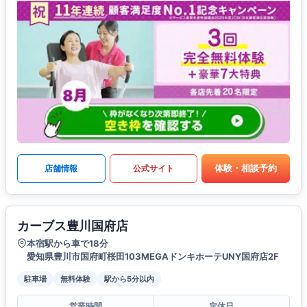
体験・相談予約
店舗情報
公式サイト
カーブス豊川国府店
本宿駅から車で18分
愛知県豊川市国府町桜田103MEGAドンキホーテUNY国府店2F
駐車場
無料体験
駅から5分以内
営業時間
定休日