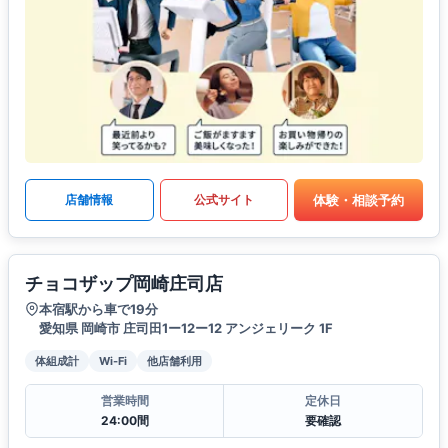
体験・相談予約
店舗情報
公式サイト
チョコザップ岡崎庄司店
本宿駅から車で19分
愛知県 岡崎市 庄司田1ー12ー12 アンジェリーク 1F
体組成計
Wi-Fi
他店舗利用
営業時間
定休日
24:00間
要確認