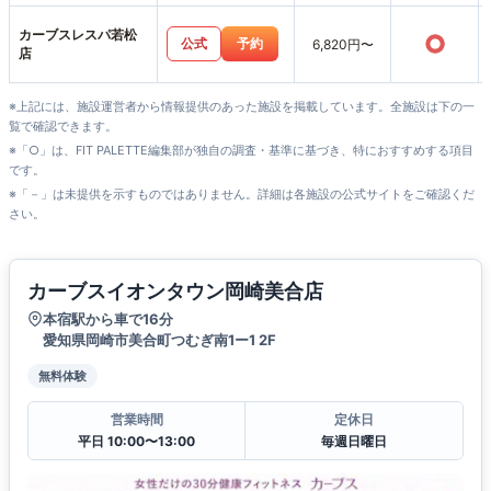
カーブスレスパ若松
○
公式
予約
6,820円〜
店
※上記には、施設運営者から情報提供のあった施設を掲載しています。全施設は下の一
覧で確認できます。
※「○」は、FIT PALETTE編集部が独自の調査・基準に基づき、特におすすめする項目
です。
※「－」は未提供を示すものではありません。詳細は各施設の公式サイトをご確認くだ
さい。
カーブスイオンタウン岡崎美合店
本宿駅から車で16分
愛知県岡崎市美合町つむぎ南1ー1 2F
無料体験
営業時間
定休日
平日 10:00〜13:00
毎週日曜日