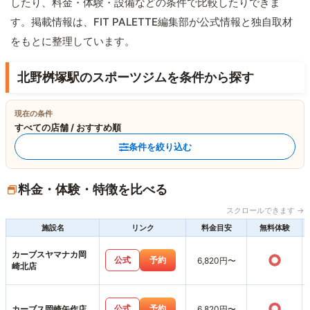
したり、料金・体験・設備などの条件で比較したりできま
す。掲載情報は、FIT PALETTE編集部が公式情報と独自取材
をもとに整理しています。
北野桝塚駅のスポーツジムを条件から探す
現在の条件
すべての店舗 / おすすめ順
条件を絞り込む
料金・体験・特徴を比べる
スクロールできます →
施設名
リンク
料金目安
無料体験
カーブスヤマナカ岡
○
公式
予約
6,820円〜
崎北店
○
公式
予約
カーブス岡崎矢作店
6,820円〜