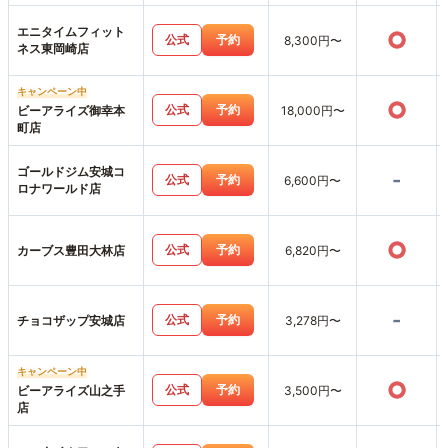
エニタイムフィット
○
公式
予約
8,300円〜
ネス東岡崎店
キャンペーン中
○
公式
予約
ビーアライズ御幸本
18,000円〜
町店
ゴールドジム安城コ
-
公式
予約
6,600円〜
ロナワールド店
○
公式
予約
カーブス豊田大林店
6,820円〜
-
公式
予約
チョコザップ安城店
3,278円〜
キャンペーン中
○
公式
予約
ビーアライズ山之手
3,500円〜
店