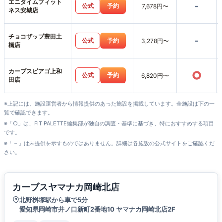
エニタイムフィット
-
公式
予約
7,678円〜
ネス安城店
チョコザップ豊田土
-
公式
予約
3,278円〜
橋店
カーブスピアゴ上和
○
公式
予約
6,820円〜
田店
※上記には、施設運営者から情報提供のあった施設を掲載しています。全施設は下の一
覧で確認できます。
※「○」は、FIT PALETTE編集部が独自の調査・基準に基づき、特におすすめする項目
です。
※「－」は未提供を示すものではありません。詳細は各施設の公式サイトをご確認くだ
さい。
カーブスヤマナカ岡崎北店
北野桝塚駅から車で5分
愛知県岡崎市井ノ口新町2番地10 ヤマナカ岡崎北店2F