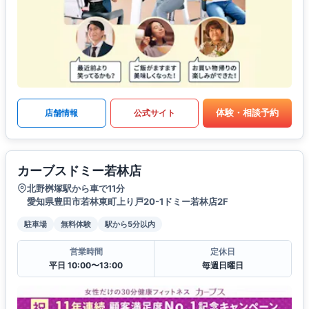
体験・相談予約
店舗情報
公式サイト
カーブスドミー若林店
北野桝塚駅から車で11分
愛知県豊田市若林東町上り戸20-1ドミー若林店2F
駐車場
無料体験
駅から5分以内
営業時間
定休日
平日 10:00〜13:00
毎週日曜日