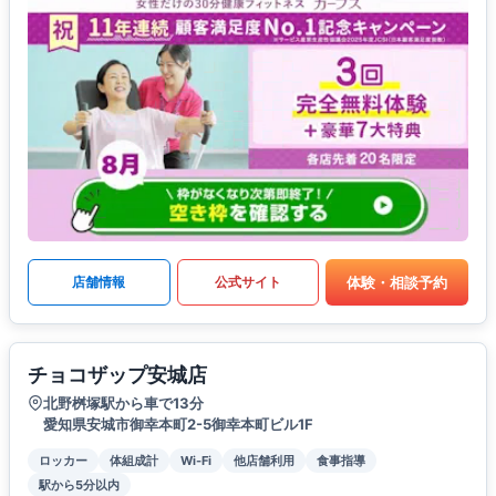
体験・相談予約
店舗情報
公式サイト
チョコザップ安城店
北野桝塚駅から車で13分
愛知県安城市御幸本町2-5御幸本町ビル1F
ロッカー
体組成計
Wi-Fi
他店舗利用
食事指導
駅から5分以内