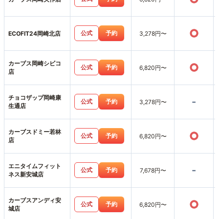
○
公式
予約
ECOFIT24岡崎北店
3,278円〜
カーブス岡崎シビコ
○
公式
予約
6,820円〜
店
チョコザップ岡崎康
-
公式
予約
3,278円〜
生通店
カーブスドミー若林
○
公式
予約
6,820円〜
店
エニタイムフィット
-
公式
予約
7,678円〜
ネス新安城店
カーブスアンディ安
○
公式
予約
6,820円〜
城店