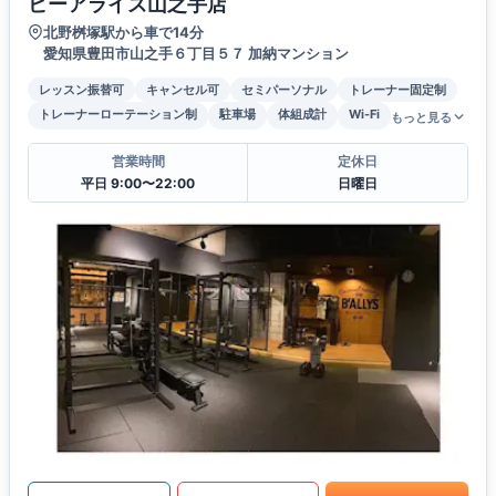
ビーアライズ山之手店
北野桝塚駅から車で14分
愛知県豊田市山之手６丁目５７ 加納マンション
レッスン振替可
キャンセル可
セミパーソナル
トレーナー固定制
トレーナーローテーション制
駐車場
体組成計
Wi-Fi
もっと見る
営業時間
定休日
平日 9:00〜22:00
日曜日