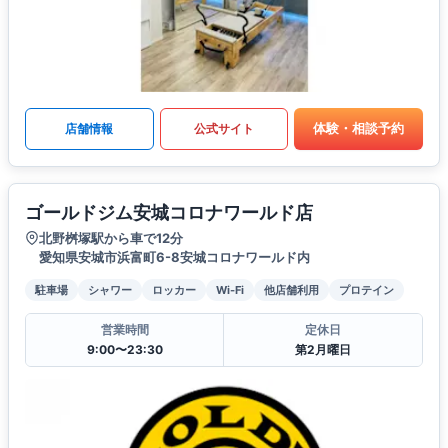
体験・相談予約
店舗情報
公式サイト
ゴールドジム安城コロナワールド店
北野桝塚駅から車で12分
愛知県安城市浜富町6-8安城コロナワールド内
駐車場
シャワー
ロッカー
Wi-Fi
他店舗利用
プロテイン
営業時間
定休日
9:00〜23:30
第2月曜日