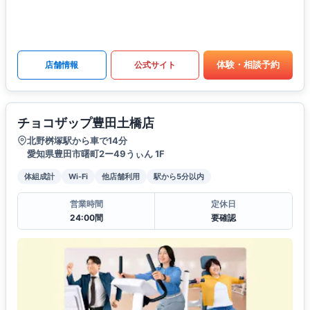
体験・相談予約
店舗情報
公式サイト
チョコザップ豊田土橋店
北野桝塚駅から車で14分
愛知県豊田市曙町2ー49うぃん 1F
体組成計
Wi-Fi
他店舗利用
駅から5分以内
営業時間
定休日
24:00間
要確認