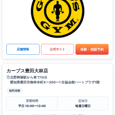
体験・相談予約
店舗情報
公式サイト
カーブス豊田大林店
北野桝塚駅から車で13分
愛知県豊田市御幸本町4ー200ー1 生協会館ハートプラザ1階
無料体験
営業時間
定休日
平日 10:00〜13:00
毎週日曜日