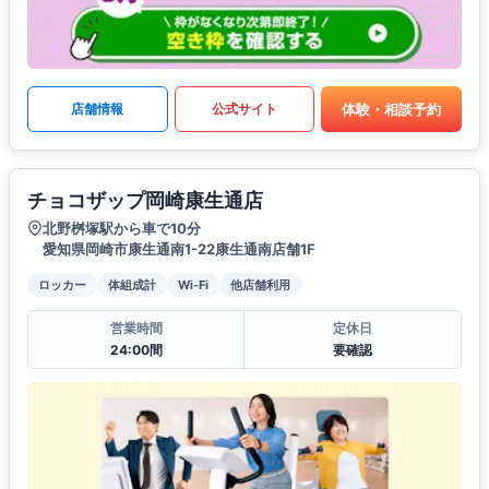
体験・相談予約
店舗情報
公式サイト
チョコザップ岡崎康生通店
北野桝塚駅から車で10分
愛知県岡崎市康生通南1-22康生通南店舗1F
ロッカー
体組成計
Wi-Fi
他店舗利用
営業時間
定休日
24:00間
要確認