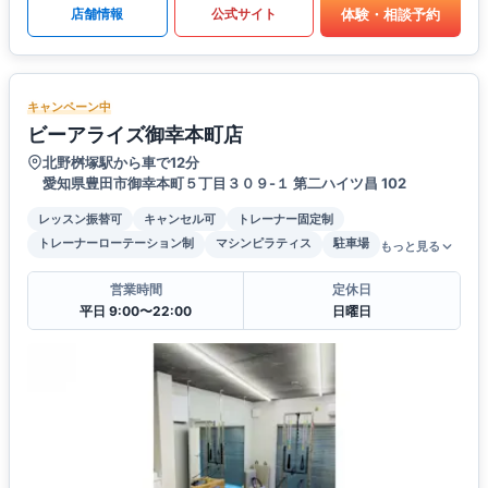
体験・相談予約
店舗情報
公式サイト
キャンペーン中
ビーアライズ御幸本町店
北野桝塚駅から車で12分
愛知県豊田市御幸本町５丁目３０９-１ 第二ハイツ昌 102
レッスン振替可
キャンセル可
トレーナー固定制
トレーナーローテーション制
マシンピラティス
駐車場
もっと見る
営業時間
定休日
平日 9:00〜22:00
日曜日