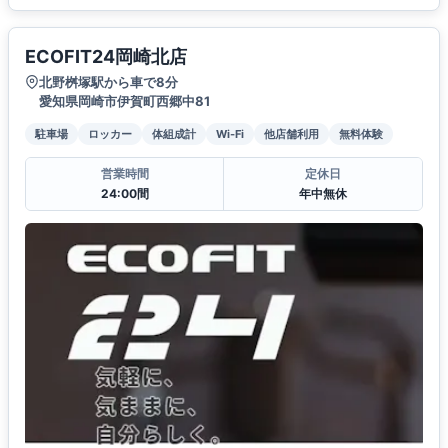
ECOFIT24岡崎北店
北野桝塚駅から車で8分
愛知県岡崎市伊賀町西郷中81
駐車場
ロッカー
体組成計
Wi-Fi
他店舗利用
無料体験
営業時間
定休日
24:00間
年中無休