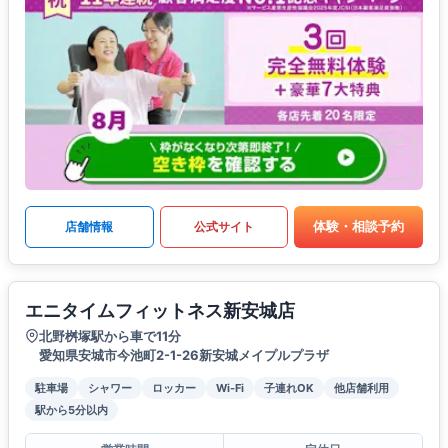
体験・相談予約
店舗情報
公式サイト
エニタイムフィットネス新安城店
北野桝塚駅から車で11分
愛知県安城市今池町2-1-26新安城メイプルプラザ
駐車場
シャワー
ロッカー
Wi-Fi
子連れOK
他店舗利用
駅から5分以内