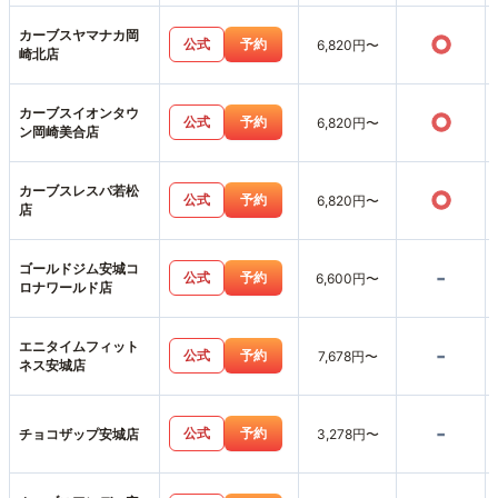
カーブスヤマナカ岡
○
公式
予約
6,820円〜
崎北店
カーブスイオンタウ
○
公式
予約
6,820円〜
ン岡崎美合店
カーブスレスパ若松
○
公式
予約
6,820円〜
店
ゴールドジム安城コ
-
公式
予約
6,600円〜
ロナワールド店
エニタイムフィット
-
公式
予約
7,678円〜
ネス安城店
-
公式
予約
チョコザップ安城店
3,278円〜