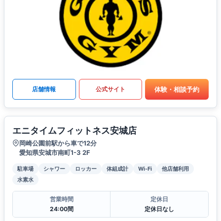
体験・相談予約
店舗情報
公式サイト
エニタイムフィットネス安城店
岡崎公園前駅から車で12分
愛知県安城市南町1-3 2F
駐車場
シャワー
ロッカー
体組成計
Wi-Fi
他店舗利用
水素水
営業時間
定休日
24:00間
定休日なし