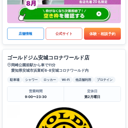
体験・相談予約
店舗情報
公式サイト
ゴールドジム安城コロナワールド店
岡崎公園前駅から車で11分
愛知県安城市浜富町6-8安城コロナワールド内
駐車場
シャワー
ロッカー
Wi-Fi
他店舗利用
プロテイン
営業時間
定休日
9:00〜23:30
第2月曜日