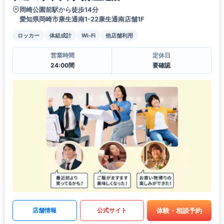
岡崎公園前駅から徒歩14分
愛知県岡崎市康生通南1-22康生通南店舗1F
ロッカー
体組成計
Wi-Fi
他店舗利用
営業時間
定休日
24:00間
要確認
体験・相談予約
店舗情報
公式サイト