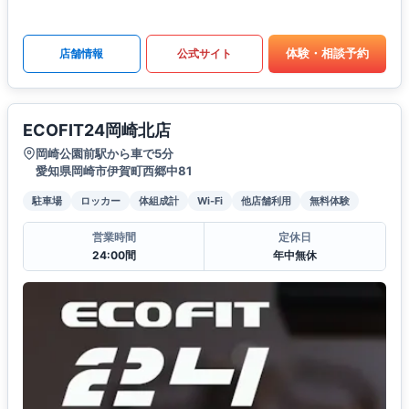
体験・相談予約
店舗情報
公式サイト
ECOFIT24岡崎北店
岡崎公園前駅から車で5分
愛知県岡崎市伊賀町西郷中81
駐車場
ロッカー
体組成計
Wi-Fi
他店舗利用
無料体験
営業時間
定休日
24:00間
年中無休