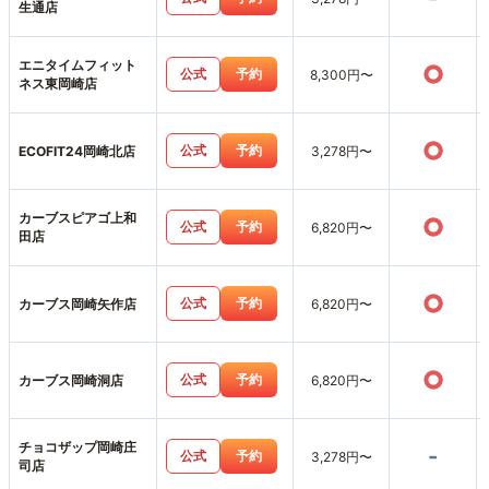
生通店
エニタイムフィット
○
公式
予約
8,300円〜
ネス東岡崎店
○
公式
予約
ECOFIT24岡崎北店
3,278円〜
カーブスピアゴ上和
○
公式
予約
6,820円〜
田店
○
公式
予約
カーブス岡崎矢作店
6,820円〜
○
公式
予約
カーブス岡崎洞店
6,820円〜
チョコザップ岡崎庄
-
公式
予約
3,278円〜
司店