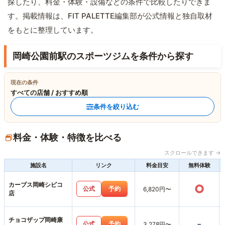
探したり、料金・体験・設備などの条件で比較したりできま
す。掲載情報は、FIT PALETTE編集部が公式情報と独自取材
をもとに整理しています。
岡崎公園前駅のスポーツジムを条件から探す
現在の条件
すべての店舗 / おすすめ順
条件を絞り込む
料金・体験・特徴を比べる
スクロールできます →
施設名
リンク
料金目安
無料体験
カーブス岡崎シビコ
○
公式
予約
6,820円〜
店
チョコザップ岡崎康
-
公式
予約
3,278円〜