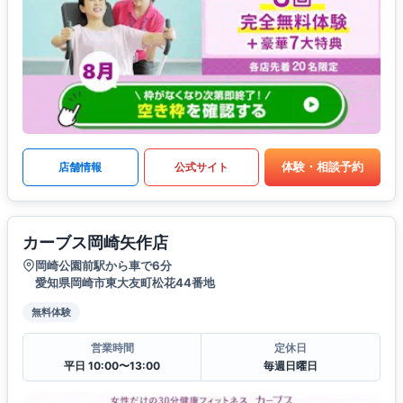
体験・相談予約
店舗情報
公式サイト
カーブス岡崎矢作店
岡崎公園前駅から車で6分
愛知県岡崎市東大友町松花44番地
無料体験
営業時間
定休日
平日 10:00〜13:00
毎週日曜日