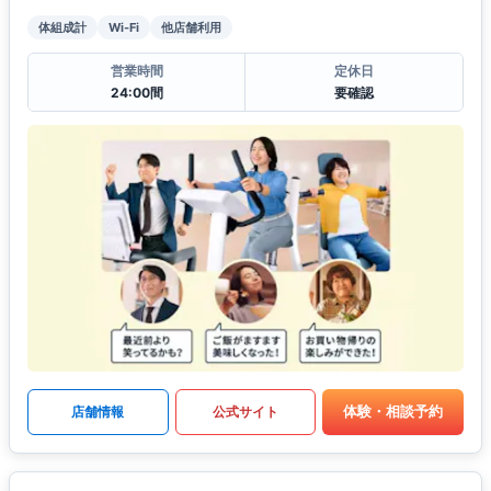
体組成計
Wi-Fi
他店舗利用
営業時間
定休日
24:00間
要確認
体験・相談予約
店舗情報
公式サイト