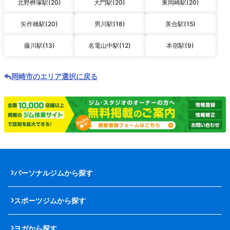
北野桝塚駅(20)
大門駅(20)
東岡崎駅(20)
矢作橋駅(20)
男川駅(18)
美合駅(15)
藤川駅(13)
名電山中駅(12)
本宿駅(9)
岡崎市のエリア選択に戻る
パーソナルジムから探す
スポーツジムから探す
ヨガから探す