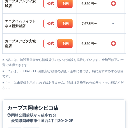
カーブスアンディ安
○
公式
予約
6,820円〜
城店
エニタイムフィット
-
公式
予約
7,678円〜
ネス新安城店
カーブスアピタ安城
○
公式
予約
6,820円〜
南店
※上記には、施設運営者から情報提供のあった施設を掲載しています。全施設は下の一
覧で確認できます。
※「○」は、FIT PALETTE編集部が独自の調査・基準に基づき、特におすすめする項目
です。
※「－」は未提供を示すものではありません。詳細は各施設の公式サイトをご確認くだ
さい。
カーブス岡崎シビコ店
岡崎公園前駅から徒歩13分
愛知県岡崎市康生通西2丁目20-2-2F