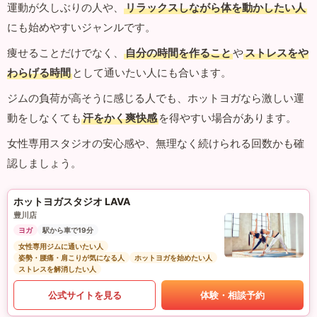
運動が久しぶりの人や、
リラックスしながら体を動かしたい人
にも始めやすいジャンルです。
痩せることだけでなく、
自分の時間を作ること
や
ストレスをや
わらげる時間
として通いたい人にも合います。
ジムの負荷が高そうに感じる人でも、ホットヨガなら激しい運
動をしなくても
汗をかく爽快感
を得やすい場合があります。
女性専用スタジオの安心感や、無理なく続けられる回数かも確
認しましょう。
ホットヨガスタジオ LAVA
豊川店
ヨガ
駅から車で19分
女性専用ジムに通いたい人
姿勢・腰痛・肩こりが気になる人
ホットヨガを始めたい人
ストレスを解消したい人
公式サイトを見る
体験・相談予約