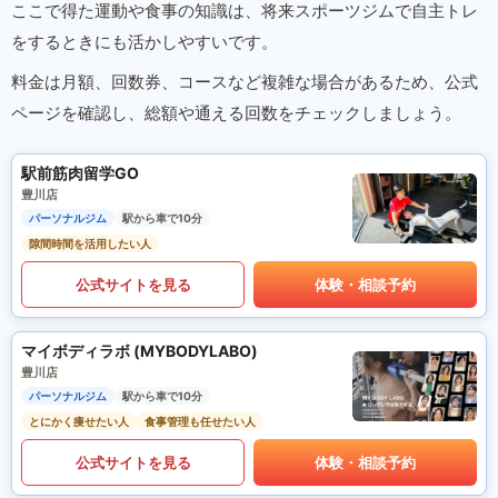
ここで得た運動や食事の知識は、将来スポーツジムで自主トレ
をするときにも活かしやすいです。
料金は月額、回数券、コースなど複雑な場合があるため、公式
ページを確認し、総額や通える回数をチェックしましょう。
駅前筋肉留学GO
豊川店
パーソナルジム
駅から車で10分
隙間時間を活用したい人
公式サイトを見る
体験・相談予約
マイボディラボ (MYBODYLABO)
豊川店
パーソナルジム
駅から車で10分
とにかく痩せたい人
食事管理も任せたい人
公式サイトを見る
体験・相談予約