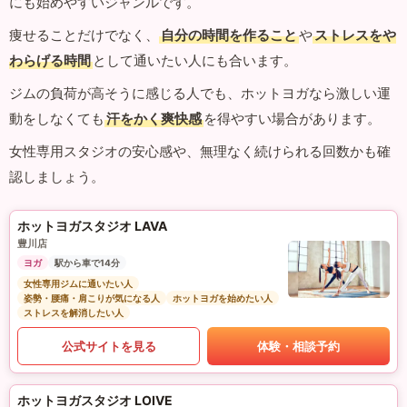
にも始めやすいジャンルです。
痩せることだけでなく、
自分の時間を作ること
や
ストレスをや
わらげる時間
として通いたい人にも合います。
ジムの負荷が高そうに感じる人でも、ホットヨガなら激しい運
動をしなくても
汗をかく爽快感
を得やすい場合があります。
女性専用スタジオの安心感や、無理なく続けられる回数かも確
認しましょう。
ホットヨガスタジオ LAVA
豊川店
ヨガ
駅から車で14分
女性専用ジムに通いたい人
姿勢・腰痛・肩こりが気になる人
ホットヨガを始めたい人
ストレスを解消したい人
公式サイトを見る
体験・相談予約
ホットヨガスタジオ LOIVE