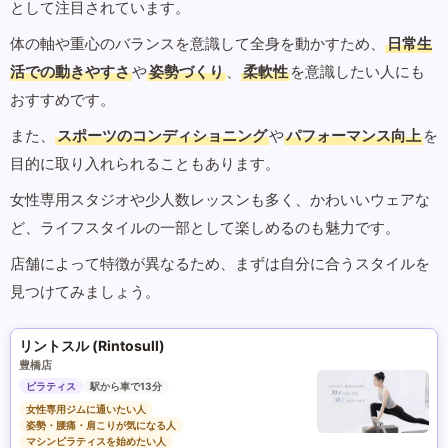
として注目されています。
体の軸や重心のバランスを意識して全身を動かすため、
日常生
活での動きやすさ
や
姿勢づくり
、
柔軟性
を意識したい人にも
おすすめです。
また、
スポーツのコンディショニング
や
パフォーマンス向上
を
目的に取り入れられることもあります。
女性専用スタジオや少人数レッスンも多く、かわいいウェアな
ど、ライフスタイルの一部として楽しめるのも魅力です。
店舗によって特徴が異なるため、まずは自分に合うスタイルを
見つけてみましょう。
リントスル (Rintosull)
豊橋店
ピラティス
駅から車で13分
女性専用ジムに通いたい人
姿勢・腰痛・肩こりが気になる人
マシンピラティスを始めたい人