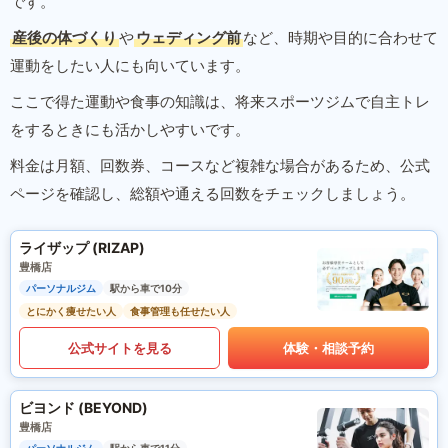
です。
産後の体づくり
や
ウェディング前
など、時期や目的に合わせて
運動をしたい人にも向いています。
ここで得た運動や食事の知識は、将来スポーツジムで自主トレ
をするときにも活かしやすいです。
料金は月額、回数券、コースなど複雑な場合があるため、公式
ページを確認し、総額や通える回数をチェックしましょう。
ライザップ (RIZAP)
豊橋店
パーソナルジム
駅から車で10分
とにかく痩せたい人
食事管理も任せたい人
公式サイトを見る
体験・相談予約
ビヨンド (BEYOND)
豊橋店