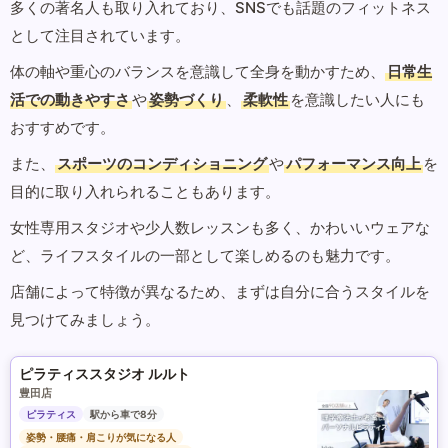
多くの著名人も取り入れており、SNSでも話題のフィットネス
として注目されています。
体の軸や重心のバランスを意識して全身を動かすため、
日常生
活での動きやすさ
や
姿勢づくり
、
柔軟性
を意識したい人にも
おすすめです。
また、
スポーツのコンディショニング
や
パフォーマンス向上
を
目的に取り入れられることもあります。
女性専用スタジオや少人数レッスンも多く、かわいいウェアな
ど、ライフスタイルの一部として楽しめるのも魅力です。
店舗によって特徴が異なるため、まずは自分に合うスタイルを
見つけてみましょう。
ピラティススタジオ ルルト
豊田店
ピラティス
駅から車で8分
姿勢・腰痛・肩こりが気になる人