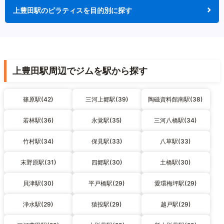
上豊田駅のピラティスを目的別に探す
上豊田駅周辺でジムを駅から探す
篠原駅(42)
三河上郷駅(39)
陶磁資料館南駅(38)
若林駅(36)
永覚駅(35)
三河八橋駅(34)
竹村駅(34)
保見駅(33)
八草駅(33)
末野原駅(31)
四郷駅(30)
土橋駅(30)
貝津駅(30)
平戸橋駅(29)
愛環梅坪駅(29)
浄水駅(29)
猿投駅(29)
越戸駅(29)