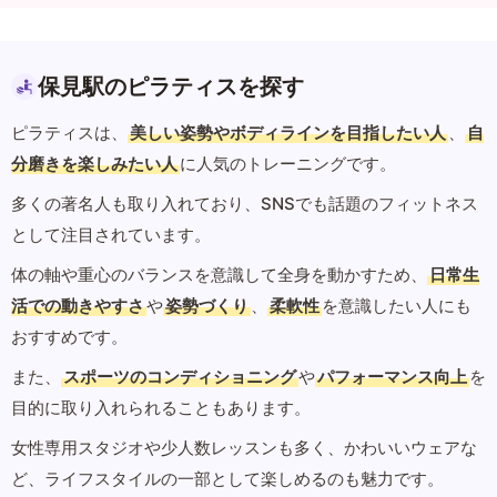
保見駅のピラティスを探す
ピラティスは、
美しい姿勢やボディラインを目指したい人
、
自
分磨きを楽しみたい人
に人気のトレーニングです。
多くの著名人も取り入れており、SNSでも話題のフィットネス
として注目されています。
体の軸や重心のバランスを意識して全身を動かすため、
日常生
活での動きやすさ
や
姿勢づくり
、
柔軟性
を意識したい人にも
おすすめです。
また、
スポーツのコンディショニング
や
パフォーマンス向上
を
目的に取り入れられることもあります。
女性専用スタジオや少人数レッスンも多く、かわいいウェアな
ど、ライフスタイルの一部として楽しめるのも魅力です。