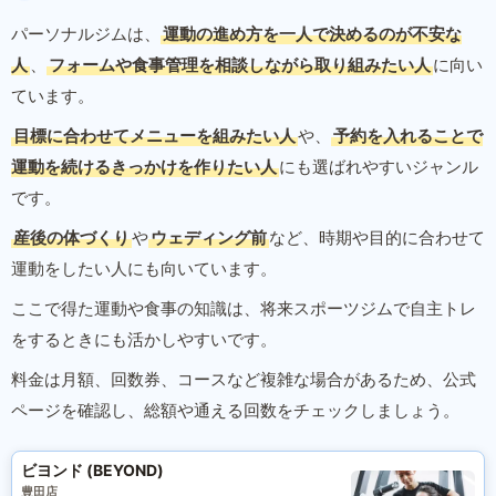
パーソナルジムは、
運動の進め方を一人で決めるのが不安な
人
、
フォームや食事管理を相談しながら取り組みたい人
に向い
ています。
目標に合わせてメニューを組みたい人
や、
予約を入れることで
運動を続けるきっかけを作りたい人
にも選ばれやすいジャンル
です。
産後の体づくり
や
ウェディング前
など、時期や目的に合わせて
運動をしたい人にも向いています。
ここで得た運動や食事の知識は、将来スポーツジムで自主トレ
をするときにも活かしやすいです。
料金は月額、回数券、コースなど複雑な場合があるため、公式
ページを確認し、総額や通える回数をチェックしましょう。
ビヨンド (BEYOND)
豊田店