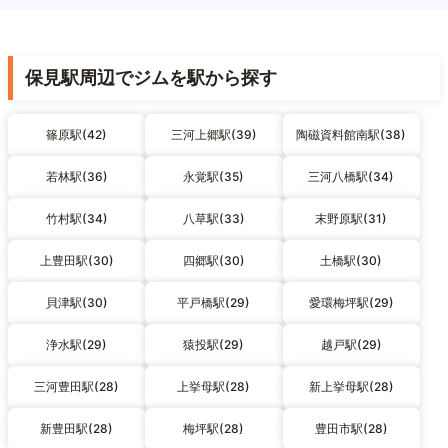
保見駅周辺でジムを駅から探す
篠原駅(42)
三河上郷駅(39)
陶磁資料館南駅(38)
若林駅(36)
永覚駅(35)
三河八橋駅(34)
竹村駅(34)
八草駅(33)
末野原駅(31)
上豊田駅(30)
四郷駅(30)
土橋駅(30)
貝津駅(30)
平戸橋駅(29)
愛環梅坪駅(29)
浄水駅(29)
猿投駅(29)
越戸駅(29)
三河豊田駅(28)
上挙母駅(28)
新上挙母駅(28)
新豊田駅(28)
梅坪駅(28)
豊田市駅(28)