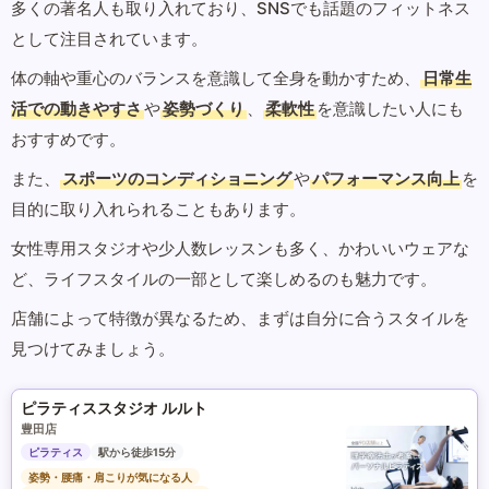
多くの著名人も取り入れており、SNSでも話題のフィットネス
として注目されています。
体の軸や重心のバランスを意識して全身を動かすため、
日常生
活での動きやすさ
や
姿勢づくり
、
柔軟性
を意識したい人にも
おすすめです。
また、
スポーツのコンディショニング
や
パフォーマンス向上
を
目的に取り入れられることもあります。
女性専用スタジオや少人数レッスンも多く、かわいいウェアな
ど、ライフスタイルの一部として楽しめるのも魅力です。
店舗によって特徴が異なるため、まずは自分に合うスタイルを
見つけてみましょう。
ピラティススタジオ ルルト
豊田店
ピラティス
駅から徒歩15分
姿勢・腰痛・肩こりが気になる人