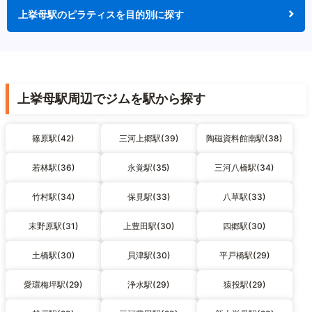
上挙母駅のピラティスを目的別に探す
上挙母駅周辺でジムを駅から探す
篠原駅(42)
三河上郷駅(39)
陶磁資料館南駅(38)
若林駅(36)
永覚駅(35)
三河八橋駅(34)
竹村駅(34)
保見駅(33)
八草駅(33)
末野原駅(31)
上豊田駅(30)
四郷駅(30)
土橋駅(30)
貝津駅(30)
平戸橋駅(29)
愛環梅坪駅(29)
浄水駅(29)
猿投駅(29)