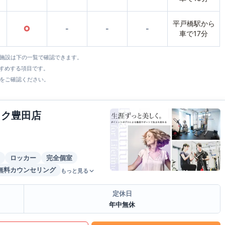
平戸橋駅から
○
-
-
-
車で17分
全施設は下の一覧で確認できます。
すすめする項目です。
をご確認ください。
イク豊田店
ロッカー
完全個室
無料カウンセリング
もっと見る
定休日
年中無休