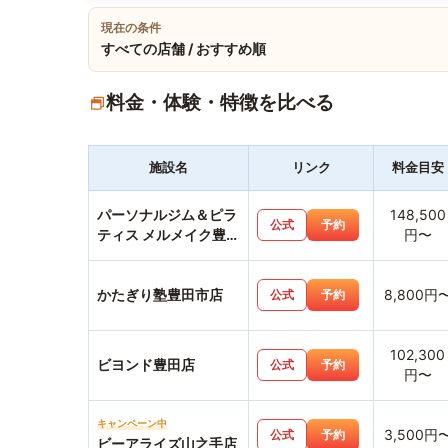
現在の条件
すべての店舗 / おすすめ順
料金・体験・特徴を比べる
施設名
リンク
料金目安
パーソナルジム＆ピラ
148,500
公式
予約
ティス メルメイク豊田
円〜
店
かたぎり塾豊田市店
8,800円
公式
予約
102,300
ビヨンド豊田店
公式
予約
円〜
キャンペーン中
3,500円
公式
予約
ビーアライズ山之手店