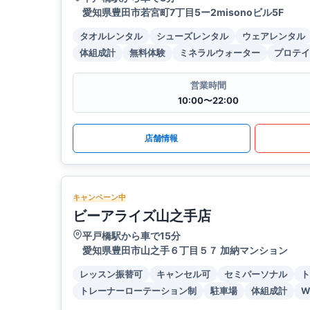
愛知県豊田市若宮町7丁目5ー2misonoビル5F
タオルレンタル
シューズレンタル
ウェアレンタル
体組成計
無料体験
ミネラルウォーター
プロテイ
営業時間
10:00〜22:00
店舗情報
キャンペーン中
ビーアライズ山之手店
平戸橋駅から車で15分
愛知県豊田市山之手６丁目５７ 加納マンション
レッスン振替可
キャンセル可
セミパーソナル
ト
トレーナーローテーション制
駐車場
体組成計
W