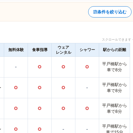
条件を絞り込む
スクロールできます 
ウェア
無料体験
食事指導
シャワー
駅からの距離
レンタル
平戸橋駅から
-
○
○
○
車で8分
平戸橋駅から
〜
○
○
○
-
車で8分
平戸橋駅から
○
○
○
○
車で8分
平戸橋駅から
〜
○
○
-
-
車で15分