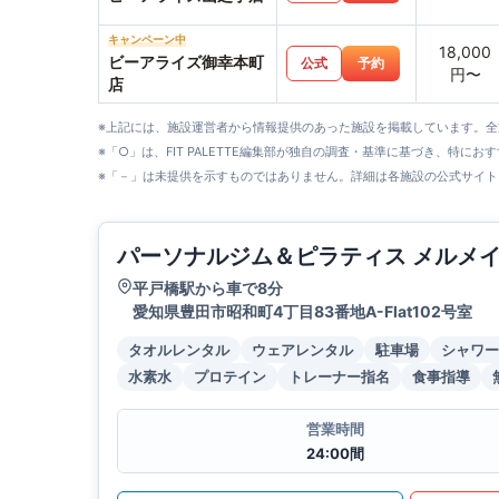
キャンペーン中
18,000
ビーアライズ御幸本町
公式
予約
円〜
店
※上記には、施設運営者から情報提供のあった施設を掲載しています。
※「○」は、FIT PALETTE編集部が独自の調査・基準に基づき、特にお
※「－」は未提供を示すものではありません。詳細は各施設の公式サイト
パーソナルジム＆ピラティス メルメ
平戸橋駅から車で8分
愛知県豊田市昭和町4丁目83番地A-Flat102号室
タオルレンタル
ウェアレンタル
駐車場
シャワー
水素水
プロテイン
トレーナー指名
食事指導
営業時間
24:00間