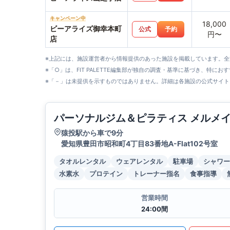
キャンペーン中
18,000
ビーアライズ御幸本町
公式
予約
円〜
店
※上記には、施設運営者から情報提供のあった施設を掲載しています。
※「○」は、FIT PALETTE編集部が独自の調査・基準に基づき、特にお
※「－」は未提供を示すものではありません。詳細は各施設の公式サイト
パーソナルジム＆ピラティス メルメ
猿投駅から車で9分
愛知県豊田市昭和町4丁目83番地A-Flat102号室
タオルレンタル
ウェアレンタル
駐車場
シャワー
水素水
プロテイン
トレーナー指名
食事指導
営業時間
24:00間