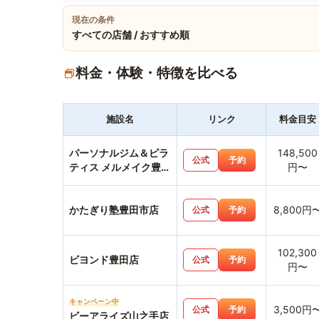
現在の条件
すべての店舗 / おすすめ順
料金・体験・特徴を比べる
施設名
リンク
料金目安
パーソナルジム＆ピラ
148,500
公式
予約
ティス メルメイク豊田
円〜
店
かたぎり塾豊田市店
8,800円
公式
予約
102,300
ビヨンド豊田店
公式
予約
円〜
キャンペーン中
3,500円
公式
予約
ビーアライズ山之手店