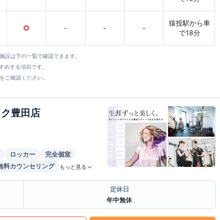
猿投駅から車
○
-
-
-
で18分
全施設は下の一覧で確認できます。
すすめする項目です。
をご確認ください。
イク豊田店
ロッカー
完全個室
無料カウンセリング
もっと見る
定休日
年中無休