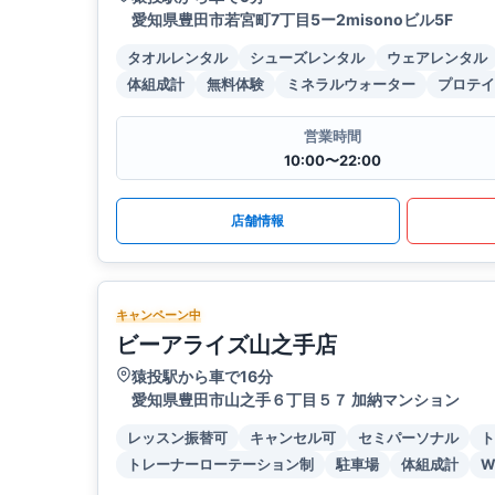
愛知県豊田市若宮町7丁目5ー2misonoビル5F
タオルレンタル
シューズレンタル
ウェアレンタル
体組成計
無料体験
ミネラルウォーター
プロテイ
営業時間
10:00〜22:00
店舗情報
キャンペーン中
ビーアライズ山之手店
猿投駅から車で16分
愛知県豊田市山之手６丁目５７ 加納マンション
レッスン振替可
キャンセル可
セミパーソナル
ト
トレーナーローテーション制
駐車場
体組成計
W