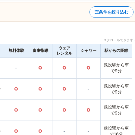
条件を絞り込む
スクロールできます 
ウェア
無料体験
食事指導
シャワー
駅からの距離
レンタル
猿投駅から車
-
○
○
○
で9分
猿投駅から車
〜
○
○
○
-
で9分
猿投駅から車
○
○
○
○
で9分
猿投駅から車
〜
○
○
-
-
で16分