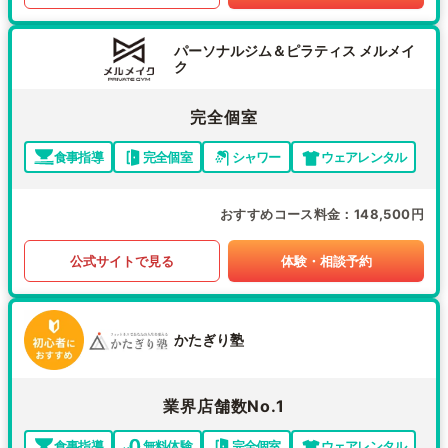
パーソナルジム＆ピラティス メルメイ
ク
完全個室
食事指導
完全個室
シャワー
ウェアレンタル
おすすめコース料金
148,500円
公式サイトで見る
体験・相談予約
かたぎり塾
業界店舗数No.1
食事指導
無料体験
完全個室
ウェアレンタル