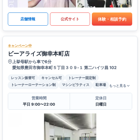
体験・相談予約
店舗情報
公式サイト
キャンペーン中
ビーアライズ御幸本町店
上挙母駅から車で6分
愛知県豊田市御幸本町５丁目３０９-１ 第二ハイツ昌 102
レッスン振替可
キャンセル可
トレーナー固定制
トレーナーローテーション制
マシンピラティス
駐車場
もっと見る
営業時間
定休日
平日 9:00〜22:00
日曜日