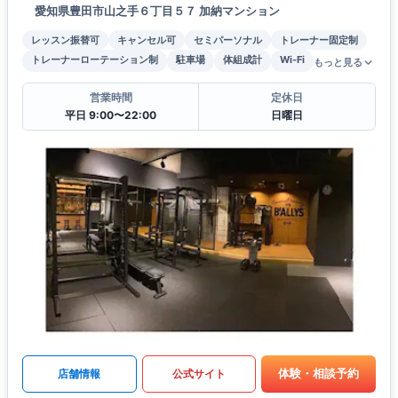
愛知県豊田市山之手６丁目５７ 加納マンション
レッスン振替可
キャンセル可
セミパーソナル
トレーナー固定制
トレーナーローテーション制
駐車場
体組成計
Wi-Fi
もっと見る
営業時間
定休日
平日 9:00〜22:00
日曜日
体験・相談予約
店舗情報
公式サイト