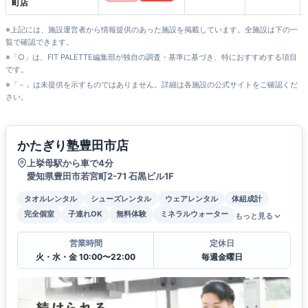
町店
※上記には、施設運営者から情報提供のあった施設を掲載しています。全施設は下の一
覧で確認できます。
※「○」は、FIT PALETTE編集部が独自の調査・基準に基づき、特におすすめする項目
です。
※「－」は未提供を示すものではありません。詳細は各施設の公式サイトをご確認くだ
さい。
かたぎり塾豊田市店
上挙母駅から車で4分
愛知県豊田市若宮町2-71 石黒ビル1F
タオルレンタル
シューズレンタル
ウェアレンタル
体組成計
完全個室
子連れOK
無料体験
ミネラルウォーター
もっと見る
営業時間
定休日
火・水・金 10:00〜22:00
毎週金曜日