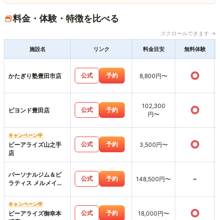
料金・体験・特徴を比べる
スクロールできます →
施設名
リンク
料金目安
無料体験
○
公式
予約
かたぎり塾豊田市店
8,800円〜
102,300
○
公式
予約
ビヨンド豊田店
円〜
キャンペーン中
○
公式
予約
ビーアライズ山之手
3,500円〜
店
パーソナルジム＆ピ
-
公式
予約
148,500円〜
ラティス メルメイク
豊田店
キャンペーン中
○
公式
予約
ビーアライズ御幸本
18,000円〜