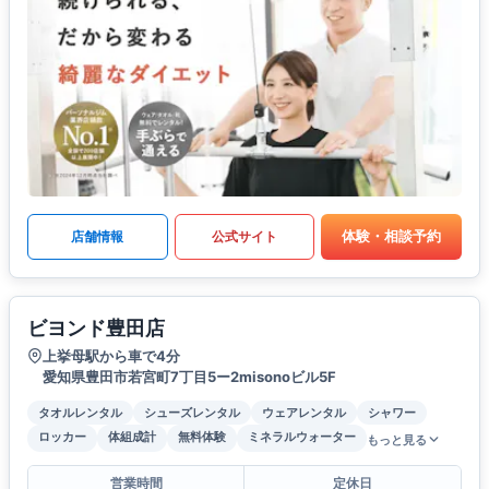
体験・相談予約
店舗情報
公式サイト
ビヨンド豊田店
上挙母駅から車で4分
愛知県豊田市若宮町7丁目5ー2misonoビル5F
タオルレンタル
シューズレンタル
ウェアレンタル
シャワー
ロッカー
体組成計
無料体験
ミネラルウォーター
もっと見る
営業時間
定休日