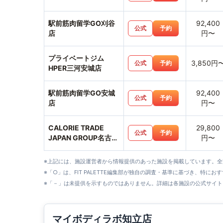
駅前筋肉留学GO刈谷
92,400
公式
予約
店
円〜
プライベートジム
3,850円
公式
予約
HPER三河安城店
駅前筋肉留学GO安城
92,400
公式
予約
店
円〜
CALORIE TRADE
29,800
公式
予約
JAPAN GROUP名古屋
円〜
緑区店
※上記には、施設運営者から情報提供のあった施設を掲載しています。
※「○」は、FIT PALETTE編集部が独自の調査・基準に基づき、特にお
※「－」は未提供を示すものではありません。詳細は各施設の公式サイト
マイボディラボ知立店