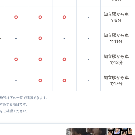
知立駅から車
○
○
○
-
で9分
知立駅から車
〜
-
○
-
-
で11分
知立駅から車
○
○
○
-
で13分
知立駅から車
-
○
○
-
で17分
全施設は下の一覧で確認できます。
すすめする項目です。
をご確認ください。