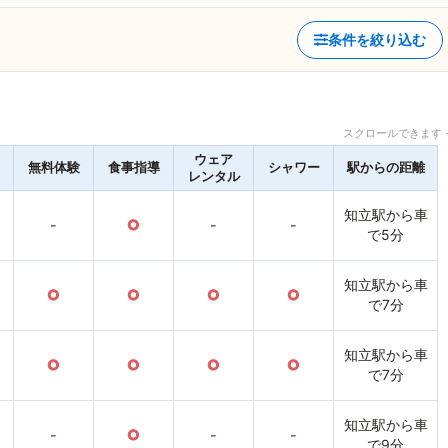
条件を絞り込む
スクロールできます 
ウェア
無料体験
食事指導
シャワー
駅からの距離
レンタル
知立駅から車
-
○
-
-
で5分
知立駅から車
○
○
○
○
で7分
知立駅から車
○
○
○
○
で7分
知立駅から車
-
○
-
-
で9分