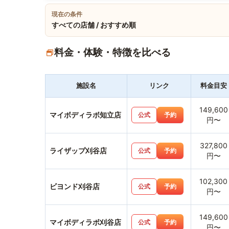
現在の条件
すべての店舗 / おすすめ順
料金・体験・特徴を比べる
施設名
リンク
料金目安
149,600
マイボディラボ知立店
公式
予約
円〜
327,800
ライザップ刈谷店
公式
予約
円〜
102,300
ビヨンド刈谷店
公式
予約
円〜
149,600
マイボディラボ刈谷店
公式
予約
円〜