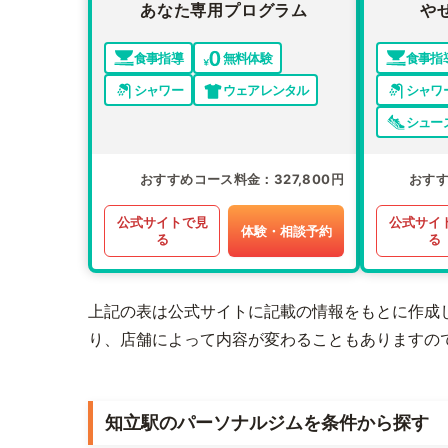
あなた専用プログラム
や
食事指導
無料体験
食事指
シャワー
ウェアレンタル
シャワ
シュー
おすすめコース料金
327,800円
おす
公式サイトで見
公式サイ
体験・相談予約
る
る
上記の表は公式サイトに記載の情報をもとに作成
り、店舗によって内容が変わることもありますの
知立駅のパーソナルジムを条件から探す