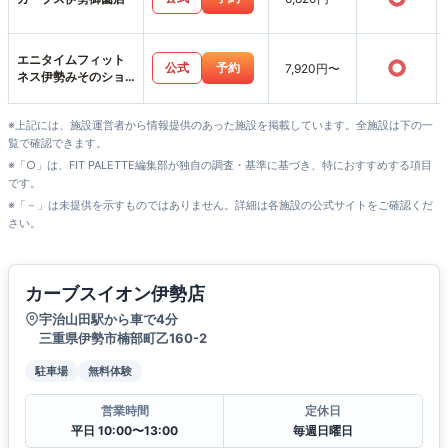
エニタイムフィット
○
公式
予約
7,920円〜
ネス伊勢みそのショ
ッピングセンター店
※上記には、施設運営者から情報提供のあった施設を掲載しています。全施設は下の一
覧で確認できます。
※「○」は、FIT PALETTE編集部が独自の調査・基準に基づき、特におすすめする項目
です。
※「－」は未提供を示すものではありません。詳細は各施設の公式サイトをご確認くだ
さい。
カーブスイオン伊勢店
宇治山田駅から車で4分
三重県伊勢市楠部町乙160-2
駐車場
無料体験
営業時間
定休日
平日 10:00〜13:00
毎週日曜日