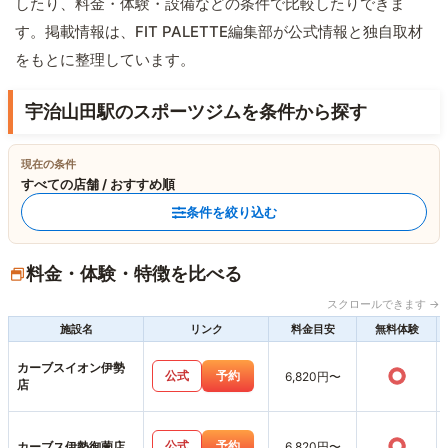
したり、料金・体験・設備などの条件で比較したりできま
す。掲載情報は、FIT PALETTE編集部が公式情報と独自取材
をもとに整理しています。
宇治山田駅のスポーツジムを条件から探す
現在の条件
すべての店舗 / おすすめ順
条件を絞り込む
料金・体験・特徴を比べる
スクロールできます →
施設名
リンク
料金目安
無料体験
カーブスイオン伊勢
○
公式
予約
6,820円〜
店
○
公式
予約
カーブス伊勢御薗店
6,820円〜