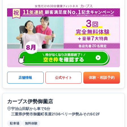
体験・相談予約
店舗情報
公式サイト
カーブス伊勢御薗店
宇治山田駅から車で5分
三重県伊勢市御薗町長屋2136ベリー伊勢みそのSC2F
駐車場
無料体験