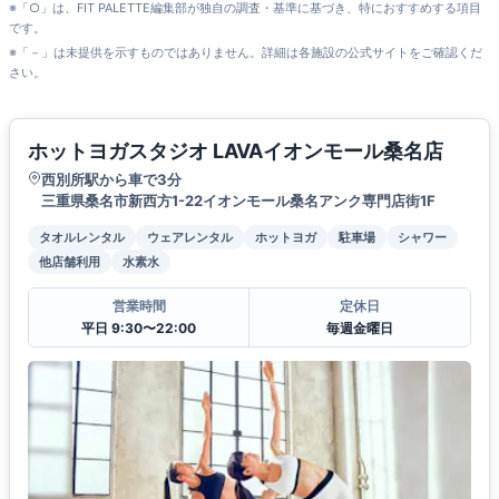
※「○」は、FIT PALETTE編集部が独自の調査・基準に基づき、特におすすめする項目
です。
※「－」は未提供を示すものではありません。詳細は各施設の公式サイトをご確認くだ
さい。
ホットヨガスタジオ LAVAイオンモール桑名店
西別所駅から車で3分
三重県桑名市新西方1-22イオンモール桑名アンク専門店街1F
タオルレンタル
ウェアレンタル
ホットヨガ
駐車場
シャワー
他店舗利用
水素水
営業時間
定休日
平日 9:30〜22:00
毎週金曜日