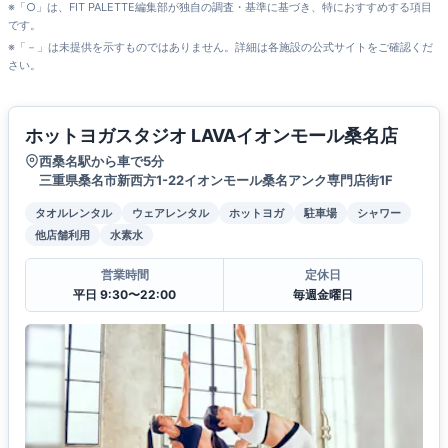
※「○」は、FIT PALETTE編集部が独自の調査・基準に基づき、特におすすめする項目
です。
※「－」は未提供を示すものではありません。詳細は各施設の公式サイトをご確認くだ
さい。
ホットヨガスタジオ LAVAイオンモール桑名店
西桑名駅から車で5分
三重県桑名市新西方1-22イオンモール桑名アンク専門店街1F
タオルレンタル
ウェアレンタル
ホットヨガ
駐車場
シャワー
他店舗利用
水素水
営業時間
定休日
平日 9:30〜22:00
毎週金曜日