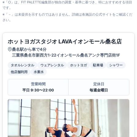
※「○」は、FIT PALETTE編集部が独自の調査・基準に基づき、特におすすめする項目
です。
※「－」は未提供を示すものではありません。詳細は各施設の公式サイトをご確認くだ
さい。
ホットヨガスタジオ LAVAイオンモール桑名店
桑名駅から車で4分
三重県桑名市新西方1-22イオンモール桑名アンク専門店街1F
タオルレンタル
ウェアレンタル
ホットヨガ
駐車場
シャワー
他店舗利用
水素水
営業時間
定休日
平日 9:30〜22:00
毎週金曜日