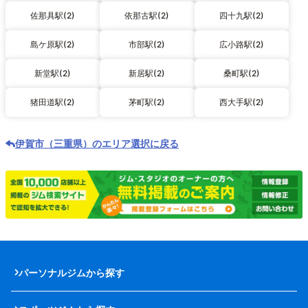
佐那具駅(2)
依那古駅(2)
四十九駅(2)
島ケ原駅(2)
市部駅(2)
広小路駅(2)
新堂駅(2)
新居駅(2)
桑町駅(2)
猪田道駅(2)
茅町駅(2)
西大手駅(2)
伊賀市（三重県）のエリア選択に戻る
パーソナルジムから探す