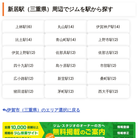
新居駅（三重県）周辺でジムを駅から探す
上林駅(6)
丸山駅(4)
伊賀神戸駅(4)
比土駅(4)
青山町駅(4)
上野市駅(2)
伊賀上野駅(2)
佐那具駅(2)
依那古駅(2)
四十九駅(2)
島ケ原駅(2)
市部駅(2)
広小路駅(2)
新堂駅(2)
桑町駅(2)
猪田道駅(2)
茅町駅(2)
西大手駅(2)
伊賀市（三重県）のエリア選択に戻る