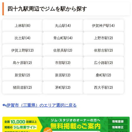
四十九駅周辺でジムを駅から探す
上林駅(6)
丸山駅(4)
伊賀神戸駅(4)
比土駅(4)
青山町駅(4)
上野市駅(2)
伊賀上野駅(2)
佐那具駅(2)
依那古駅(2)
島ケ原駅(2)
市部駅(2)
広小路駅(2)
新堂駅(2)
新居駅(2)
桑町駅(2)
猪田道駅(2)
茅町駅(2)
西大手駅(2)
伊賀市（三重県）のエリア選択に戻る