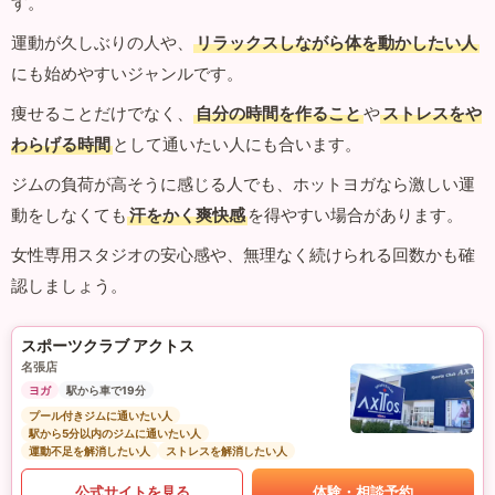
す。
運動が久しぶりの人や、
リラックスしながら体を動かしたい人
にも始めやすいジャンルです。
痩せることだけでなく、
自分の時間を作ること
や
ストレスをや
わらげる時間
として通いたい人にも合います。
ジムの負荷が高そうに感じる人でも、ホットヨガなら激しい運
動をしなくても
汗をかく爽快感
を得やすい場合があります。
女性専用スタジオの安心感や、無理なく続けられる回数かも確
認しましょう。
スポーツクラブ アクトス
名張店
ヨガ
駅から車で19分
プール付きジムに通いたい人
駅から5分以内のジムに通いたい人
運動不足を解消したい人
ストレスを解消したい人
公式サイトを見る
体験・相談予約