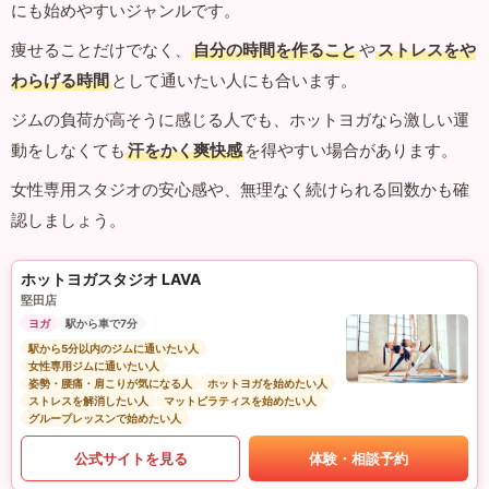
にも始めやすいジャンルです。
痩せることだけでなく、
自分の時間を作ること
や
ストレスをや
わらげる時間
として通いたい人にも合います。
ジムの負荷が高そうに感じる人でも、ホットヨガなら激しい運
動をしなくても
汗をかく爽快感
を得やすい場合があります。
女性専用スタジオの安心感や、無理なく続けられる回数かも確
認しましょう。
ホットヨガスタジオ LAVA
堅田店
ヨガ
駅から車で7分
駅から5分以内のジムに通いたい人
女性専用ジムに通いたい人
姿勢・腰痛・肩こりが気になる人
ホットヨガを始めたい人
ストレスを解消したい人
マットピラティスを始めたい人
グループレッスンで始めたい人
公式サイトを見る
体験・相談予約