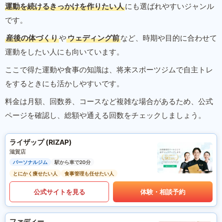
運動を続けるきっかけを作りたい人
にも選ばれやすいジャンル
です。
産後の体づくり
や
ウェディング前
など、時期や目的に合わせて
運動をしたい人にも向いています。
ここで得た運動や食事の知識は、将来スポーツジムで自主トレ
をするときにも活かしやすいです。
料金は月額、回数券、コースなど複雑な場合があるため、公式
ページを確認し、総額や通える回数をチェックしましょう。
ライザップ (RIZAP)
滋賀店
パーソナルジム
駅から車で20分
とにかく痩せたい人
食事管理も任せたい人
公式サイトを見る
体験・相談予約
ファディー