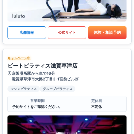
体験・相談予約
店舗情報
公式サイト
キャンペーン中
ビートピラティス滋賀草津店
京阪膳所駅から車で16分
滋賀県草津市大路2丁目3-1宮前ビル2F
マシンピラティス
グループピラティス
営業時間
定休日
予約サイトをご確認ください。
不定休