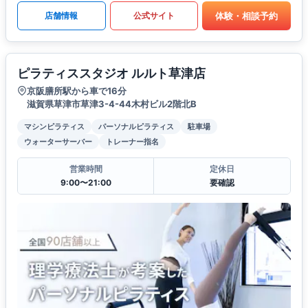
体験・相談予約
店舗情報
公式サイト
ピラティススタジオ ルルト草津店
京阪膳所駅から車で16分
滋賀県草津市草津3-4-44木村ビル2階北B
マシンピラティス
パーソナルピラティス
駐車場
ウォーターサーバー
トレーナー指名
営業時間
定休日
9:00〜21:00
要確認