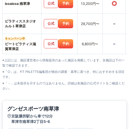
○
公式
予約
iccaicca 南草津
13,200円〜
ピラティススタジオ
-
公式
予約
29,700円〜
ルルト草津店
キャンペーン中
-
公式
予約
ビートピラティス滋
6,800円〜
賀草津店
※上記には、施設運営者から情報提供のあった施設を掲載しています。全施設は下の一
覧で確認できます。
※「○」は、FIT PALETTE編集部が独自の調査・基準に基づき、特におすすめする項目
です。
※「－」は未提供を示すものではありません。詳細は各施設の公式サイトをご確認くだ
さい。
グンゼスポーツ南草津
京阪膳所駅から車で12分
草津市南草津2丁目5-6