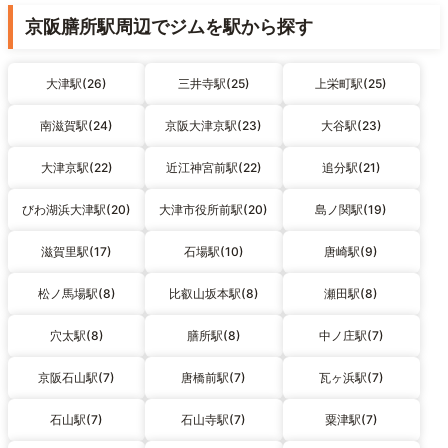
京阪膳所駅周辺でジムを駅から探す
大津駅(26)
三井寺駅(25)
上栄町駅(25)
南滋賀駅(24)
京阪大津京駅(23)
大谷駅(23)
大津京駅(22)
近江神宮前駅(22)
追分駅(21)
びわ湖浜大津駅(20)
大津市役所前駅(20)
島ノ関駅(19)
滋賀里駅(17)
石場駅(10)
唐崎駅(9)
松ノ馬場駅(8)
比叡山坂本駅(8)
瀬田駅(8)
穴太駅(8)
膳所駅(8)
中ノ庄駅(7)
京阪石山駅(7)
唐橋前駅(7)
瓦ヶ浜駅(7)
石山駅(7)
石山寺駅(7)
粟津駅(7)