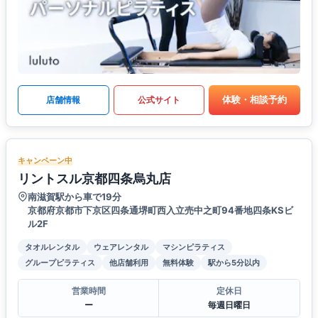
体験・相談予約
店舗情報
公式サイト
キャンペーン中
リントスル京都四条烏丸店
南滋賀駅から車で19分
京都府京都市下京区四条通堺町西入立売中之町94番地四条KSビ
ル2F
タオルレンタル
ウェアレンタル
マシンピラティス
グループピラティス
他店舗利用
無料体験
駅から5分以内
営業時間
定休日
ー
毎週日曜日