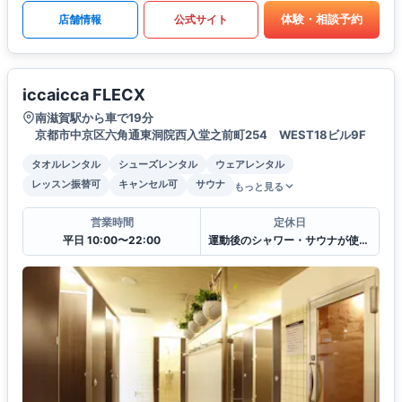
体験・相談予約
店舗情報
公式サイト
iccaicca FLECX
南滋賀駅から車で19分
京都市中京区六角通東洞院西入堂之前町254 WEST18ビル9F
タオルレンタル
シューズレンタル
ウェアレンタル
レッスン振替可
キャンセル可
サウナ
もっと見る
営業時間
定休日
平日 10:00〜22:00
運動後のシャワー・サウナが使えます