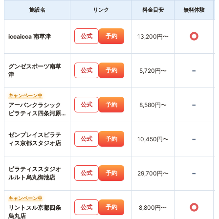
施設名
リンク
料金目安
無料体験
○
公式
予約
iccaicca 南草津
13,200円〜
グンゼスポーツ南草
-
公式
予約
5,720円〜
津
キャンペーン中
-
公式
予約
アーバンクラシック
8,580円〜
ピラティス四条河原
町店
ゼンプレイスピラテ
-
公式
予約
10,450円〜
ィス京都スタジオ店
ピラティススタジオ
-
公式
予約
29,700円〜
ルルト烏丸御池店
キャンペーン中
○
公式
予約
リントスル京都四条
8,800円〜
烏丸店