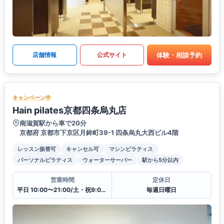
体験・相談予約
店舗情報
公式サイト
キャンペーン中
Hain pilates京都四条烏丸店
南滋賀駅から車で20分
京都府 京都市下京区月鉾町39-1 四条烏丸大西ビル4階
レッスン振替可
キャンセル可
マシンピラティス
パーソナルピラティス
ウォーターサーバー
駅から5分以内
営業時間
定休日
平日 10:00〜21:00/土・祝9:00〜20:00
毎週日曜日