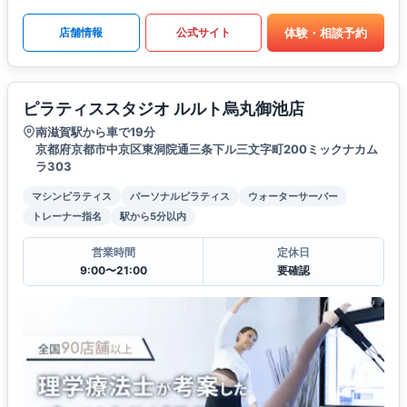
体験・相談予約
店舗情報
公式サイト
ピラティススタジオ ルルト烏丸御池店
南滋賀駅から車で19分
京都府京都市中京区東洞院通三条下ル三文字町200ミックナカム
ラ303
マシンピラティス
パーソナルピラティス
ウォーターサーバー
トレーナー指名
駅から5分以内
営業時間
定休日
9:00〜21:00
要確認