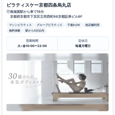
ピラティスケー京都四条烏丸店
南滋賀駅から車で19分
京都府京都市下京区立売西町66京都証券ビル6F
マシンピラティス
グループピラティス
子連れOK
他店舗利用
無料体験
駅から5分以内
営業時間
定休日
火~金10:00〜22:00
毎週月曜日