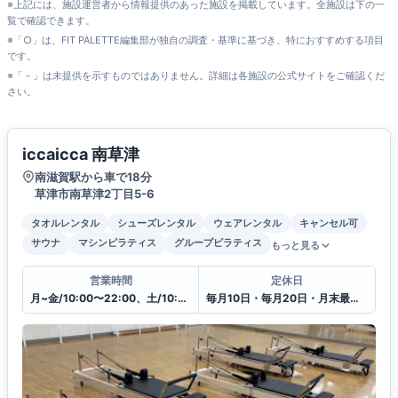
※上記には、施設運営者から情報提供のあった施設を掲載しています。全施設は下の一
覧で確認できます。
※「○」は、FIT PALETTE編集部が独自の調査・基準に基づき、特におすすめする項目
です。
※「－」は未提供を示すものではありません。詳細は各施設の公式サイトをご確認くだ
さい。
iccaicca 南草津
南滋賀駅から車で18分
草津市南草津2丁目5-6
タオルレンタル
シューズレンタル
ウェアレンタル
キャンセル可
サウナ
マシンピラティス
グループピラティス
もっと見る
営業時間
定休日
月~金/10:00〜22:00、土/10:00〜20:00、日・祝日/10:00〜18:00
毎月10日・毎月20日・月末最終日