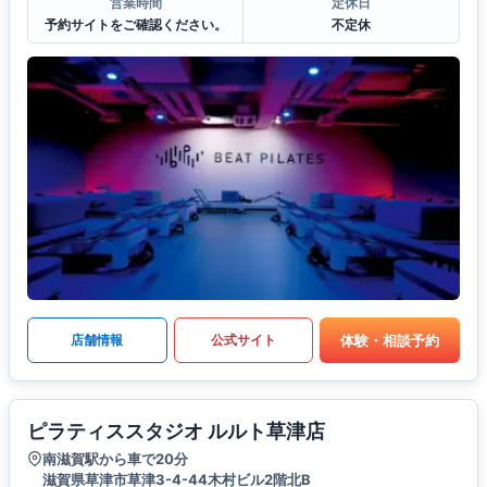
営業時間
定休日
予約サイトをご確認ください。
不定休
体験・相談予約
店舗情報
公式サイト
ピラティススタジオ ルルト草津店
南滋賀駅から車で20分
滋賀県草津市草津3-4-44木村ビル2階北B