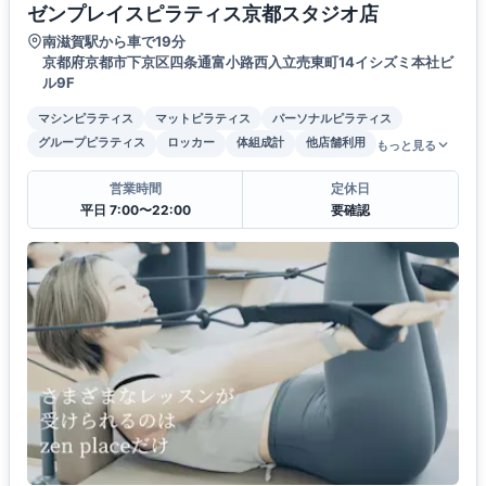
ゼンプレイスピラティス京都スタジオ店
南滋賀駅から車で19分
京都府京都市下京区四条通富小路西入立売東町14イシズミ本社ビ
ル9F
マシンピラティス
マットピラティス
パーソナルピラティス
グループピラティス
ロッカー
体組成計
他店舗利用
もっと見る
営業時間
定休日
平日 7:00〜22:00
要確認