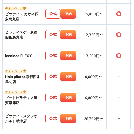
キャンペーン中
○
公式
予約
ピラティス カサネ四
15,400円〜
条烏丸店
ピラティスケー京都
○
公式
予約
12,320円〜
四条烏丸店
○
公式
予約
iccaicca FLECX
13,200円〜
キャンペーン中
-
公式
予約
Hain pilates京都四条
9,900円〜
烏丸店
キャンペーン中
-
公式
予約
ビートピラティス滋
6,800円〜
賀草津店
ピラティススタジオ
-
公式
予約
29,700円〜
ルルト草津店