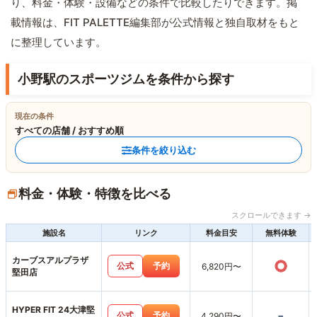
り、料金・体験・設備などの条件で比較したりできます。掲
載情報は、FIT PALETTE編集部が公式情報と独自取材をもと
に整理しています。
小野駅のスポーツジムを条件から探す
現在の条件
すべての店舗 / おすすめ順
条件を絞り込む
料金・体験・特徴を比べる
スクロールできます →
施設名
リンク
料金目安
無料体験
カーブスアルプラザ
○
公式
予約
6,820円〜
堅田店
HYPER FIT 24大津堅
-
公式
予約
4,290円〜