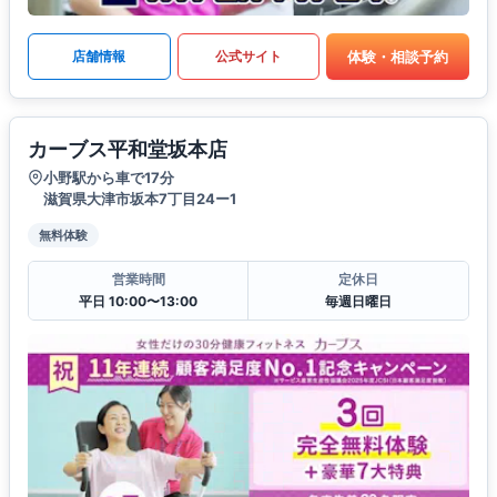
体験・相談予約
店舗情報
公式サイト
カーブス平和堂坂本店
小野駅から車で17分
滋賀県大津市坂本7丁目24ー1
無料体験
営業時間
定休日
平日 10:00〜13:00
毎週日曜日