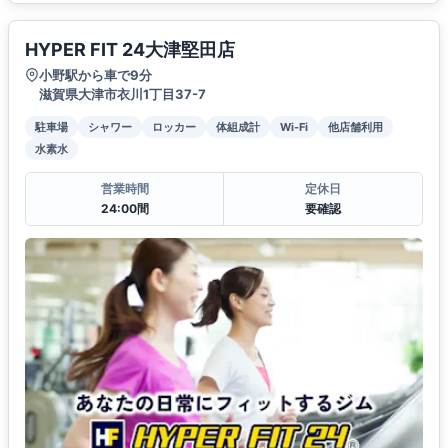
HYPER FIT 24大津堅田店
小野駅から車で9分
滋賀県大津市衣川1丁目37-7
駐車場
シャワー
ロッカー
体組成計
Wi-Fi
他店舗利用
水素水
営業時間
定休日
24:00間
要確認