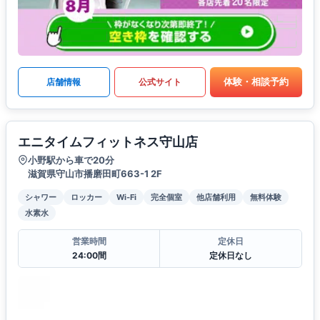
体験・相談予約
店舗情報
公式サイト
エニタイムフィットネス守山店
小野駅から車で20分
滋賀県守山市播磨田町663-1 2F
シャワー
ロッカー
Wi-Fi
完全個室
他店舗利用
無料体験
水素水
営業時間
定休日
24:00間
定休日なし