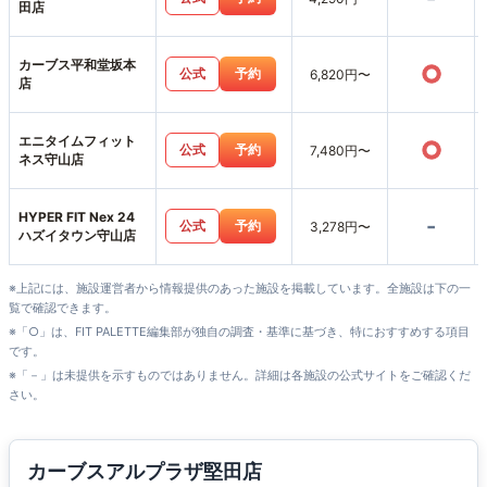
田店
カーブス平和堂坂本
○
公式
予約
6,820円〜
店
エニタイムフィット
○
公式
予約
7,480円〜
ネス守山店
HYPER FIT Nex 24
-
公式
予約
3,278円〜
ハズイタウン守山店
※上記には、施設運営者から情報提供のあった施設を掲載しています。全施設は下の一
覧で確認できます。
※「○」は、FIT PALETTE編集部が独自の調査・基準に基づき、特におすすめする項目
です。
※「－」は未提供を示すものではありません。詳細は各施設の公式サイトをご確認くだ
さい。
カーブスアルプラザ堅田店