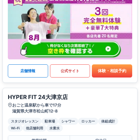
体験・相談予約
店舗情報
公式サイト
HYPER FIT 24大津京店
おごと温泉駅から車で17分
滋賀県大津市松山町12-8
スタジオレッスン
駐車場
シャワー
ロッカー
体組成計
Wi-Fi
他店舗利用
水素水