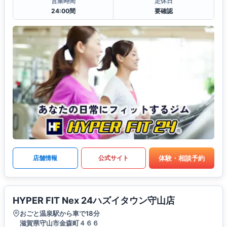
営業時間
定休日
24:00間
要確認
体験・相談予約
店舗情報
公式サイト
HYPER FIT Nex 24ハズイタウン守山店
おごと温泉駅から車で18分
滋賀県守山市金森町４６６