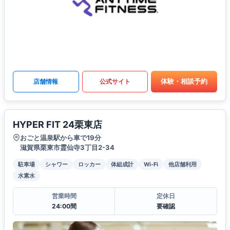
体験・相談予約
店舗情報
公式サイト
HYPER FIT 24栗東店
おごと温泉駅から車で19分
滋賀県栗東市霊仙寺3丁目2-34
駐車場
シャワー
ロッカー
体組成計
Wi-Fi
他店舗利用
水素水
営業時間
定休日
24:00間
要確認