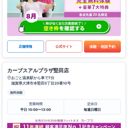
体験・相談予約
店舗情報
公式サイト
カーブスアルプラザ堅田店
おごと温泉駅から車で7分
滋賀県大津市本堅田5丁目20番10号
無料体験
営業時間
定休日
平日 10:00〜13:00
毎週日曜日