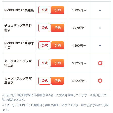
-
公式
予約
HYPER FIT 24栗東店
4,290円〜
チョコザップ草津野
-
公式
予約
3,278円〜
村店
HYPER FIT 24草津木
-
公式
予約
4,290円〜
川店
カーブスアルプラザ
○
公式
予約
6,820円〜
守山店
カーブスアルプラザ
○
公式
予約
6,820円〜
草津店
※上記には、施設運営者から情報提供のあった施設を掲載しています。全施設は下の一
覧で確認できます。
※「○」は、FIT PALETTE編集部が独自の調査・基準に基づき、特におすすめする項目
です。