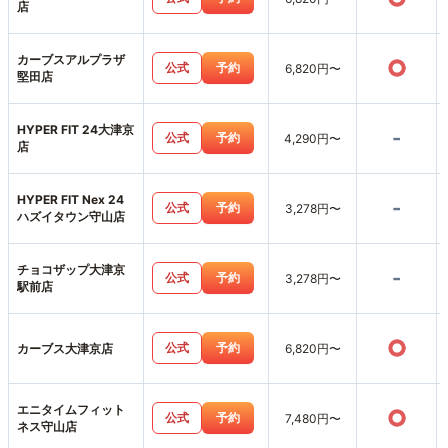
店
カーブスアルプラザ
○
公式
予約
6,820円〜
堅田店
HYPER FIT 24大津京
-
公式
予約
4,290円〜
店
HYPER FIT Nex 24
-
公式
予約
3,278円〜
ハズイタウン守山店
チョコザップ大津京
-
公式
予約
3,278円〜
駅前店
○
公式
予約
カーブス大津京店
6,820円〜
エニタイムフィット
○
公式
予約
7,480円〜
ネス守山店