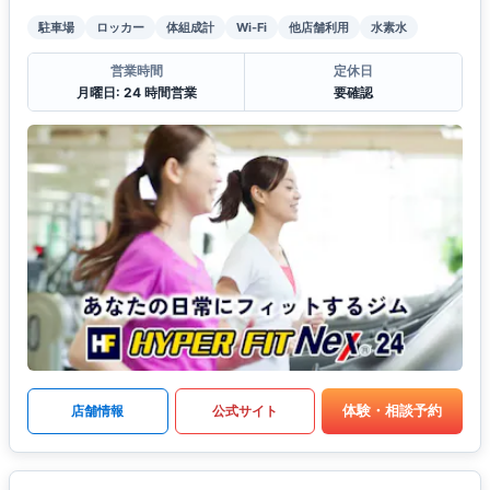
駐車場
ロッカー
体組成計
Wi-Fi
他店舗利用
水素水
営業時間
定休日
月曜日: 24 時間営業
要確認
体験・相談予約
店舗情報
公式サイト