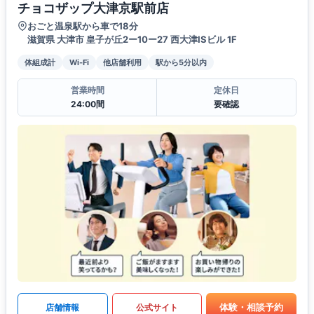
チョコザップ大津京駅前店
おごと温泉駅から車で18分
滋賀県 大津市 皇子が丘2ー10ー27 西大津ISビル 1F
体組成計
Wi-Fi
他店舗利用
駅から5分以内
営業時間
定休日
24:00間
要確認
体験・相談予約
店舗情報
公式サイト