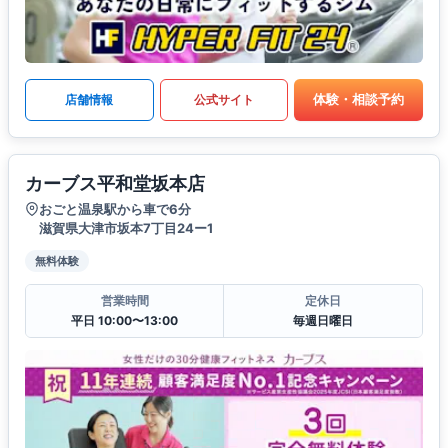
体験・相談予約
店舗情報
公式サイト
カーブス平和堂坂本店
おごと温泉駅から車で6分
滋賀県大津市坂本7丁目24ー1
無料体験
営業時間
定休日
平日 10:00〜13:00
毎週日曜日