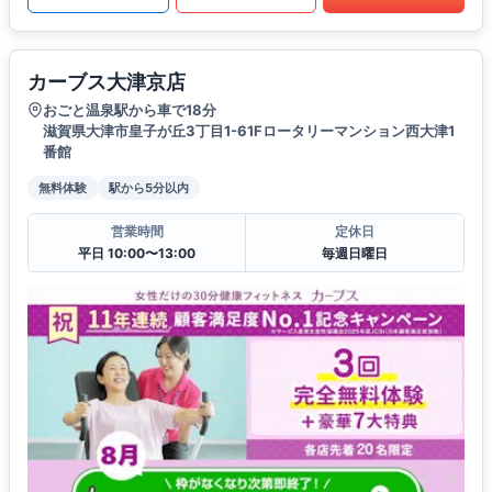
カーブス大津京店
おごと温泉駅から車で18分
滋賀県大津市皇子が丘3丁目1-61Fロータリーマンション西大津1
番館
無料体験
駅から5分以内
営業時間
定休日
平日 10:00〜13:00
毎週日曜日