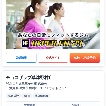
体験・相談予約
店舗情報
公式サイト
チョコザップ草津野村店
おごと温泉駅から車で20分
滋賀県 草津市 野村6ー1ー17 サイトビル 1F
体組成計
Wi-Fi
他店舗利用
営業時間
定休日