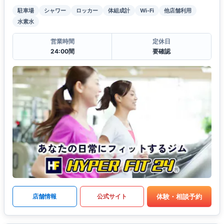
駐車場
シャワー
ロッカー
体組成計
Wi-Fi
他店舗利用
水素水
営業時間
定休日
24:00間
要確認
体験・相談予約
店舗情報
公式サイト