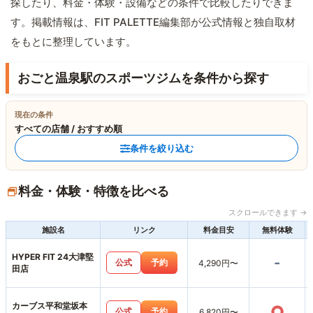
探したり、料金・体験・設備などの条件で比較したりできま
す。掲載情報は、FIT PALETTE編集部が公式情報と独自取材
をもとに整理しています。
おごと温泉駅のスポーツジムを条件から探す
現在の条件
すべての店舗 / おすすめ順
条件を絞り込む
料金・体験・特徴を比べる
スクロールできます →
施設名
リンク
料金目安
無料体験
HYPER FIT 24大津堅
-
公式
予約
4,290円〜
田店
カーブス平和堂坂本
○
公式
予約
6,820円〜