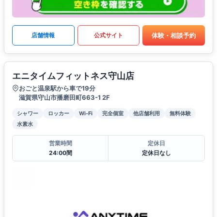
体験・相談予約
店舗情報
公式サイト
エニタイムフィットネス守山店
おごと温泉駅から車で19分
滋賀県守山市播磨田町663-1 2F
シャワー
ロッカー
Wi-Fi
完全個室
他店舗利用
無料体験
水素水
営業時間
定休日
24:00間
定休日なし