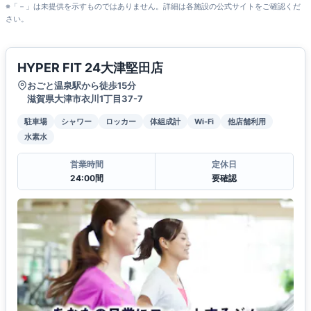
※「－」は未提供を示すものではありません。詳細は各施設の公式サイトをご確認くだ
さい。
HYPER FIT 24大津堅田店
おごと温泉駅から徒歩15分
滋賀県大津市衣川1丁目37-7
駐車場
シャワー
ロッカー
体組成計
Wi-Fi
他店舗利用
水素水
営業時間
定休日
24:00間
要確認