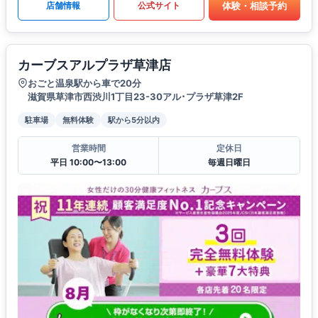
体験・相談予約
店舗情報
公式サイト
カーブスアルプラザ草津店
おごと温泉駅から車で20分
滋賀県草津市西渋川1丁目23-30アル･プラザ草津2F
駐車場
無料体験
駅から5分以内
営業時間
定休日
平日 10:00〜13:00
毎週日曜日