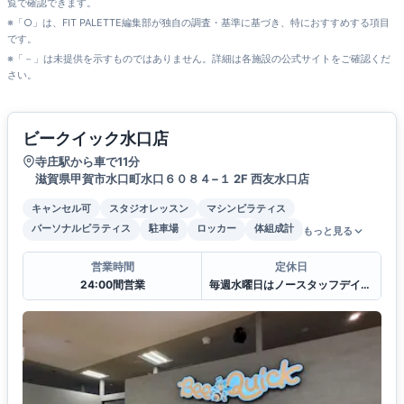
覧で確認できます。
※「○」は、FIT PALETTE編集部が独自の調査・基準に基づき、特におすすめする項目
です。
※「－」は未提供を示すものではありません。詳細は各施設の公式サイトをご確認くだ
さい。
ビークイック水口店
寺庄駅から車で11分
滋賀県甲賀市水口町水口６０８４−１ 2F 西友水口店
キャンセル可
スタジオレッスン
マシンピラティス
パーソナルピラティス
駐車場
ロッカー
体組成計
もっと見る
営業時間
定休日
24:00間営業
毎週水曜日はノースタッフデイとなり対応不可となります。