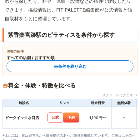
めから探したり、料金・体験・設備などの条件で比較したり
できます。掲載情報は、FIT PALETTE編集部が公式情報と独
自取材をもとに整理しています。
紫香楽宮跡駅のピラティスを条件から探す
現在の条件
すべての店舗 / おすすめ順
条件を絞り込む
料金・体験・特徴を比べる
スクロールできます →
施設名
リンク
料金目安
無料体験
-
公式
予約
ビークイック水口店
1,100円〜
※上記には、施設運営者から情報提供のあった施設を掲載しています。全施設は下の一