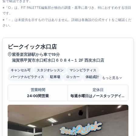
覧で確認できます。
※「○」は、FIT PALETTE編集部が独自の調査・基準に基づき、特におすすめする項目
です。
※「－」は未提供を示すものではありません。詳細は各施設の公式サイトをご確認くだ
さい。
ビークイック水口店
紫香楽宮跡駅から車で19分
滋賀県甲賀市水口町水口６０８４−１ 2F 西友水口店
キャンセル可
スタジオレッスン
マシンピラティス
パーソナルピラティス
駐車場
ロッカー
体組成計
もっと見る
営業時間
定休日
24:00間営業
毎週水曜日はノースタッフデイとなり対応不可となります。