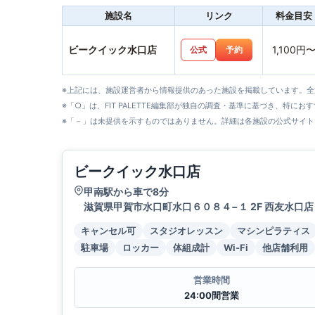
施設名
リンク
料金目安
ビークイック水口店
1,100円
公式
予約
※上記には、施設運営者から情報提供のあった施設を掲載しています。
※「○」は、FIT PALETTE編集部が独自の調査・基準に基づき、特にお
※「－」は未提供を示すものではありません。詳細は各施設の公式サイト
ビークイック水口店
甲南駅から車で8分
滋賀県甲賀市水口町水口６０８４−１ 2F 西友水口店
キャンセル可
スタジオレッスン
マシンピラティス
駐車場
ロッカー
体組成計
Wi-Fi
他店舗利用
営業時間
24:00間営業