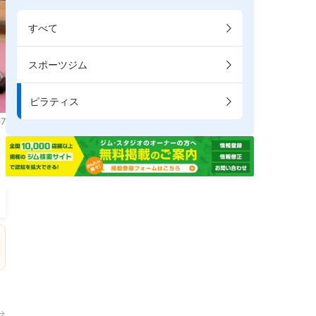
すべて
スポーツジム
ピラティス
7
ま
→