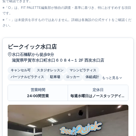
覧で確認できます。
※「○」は、FIT PALETTE編集部が独自の調査・基準に基づき、特におすすめする項目
です。
※「－」は未提供を示すものではありません。詳細は各施設の公式サイトをご確認くだ
さい。
ビークイック水口店
水口石橋駅から徒歩9分
滋賀県甲賀市水口町水口６０８４−１ 2F 西友水口店
キャンセル可
スタジオレッスン
マシンピラティス
パーソナルピラティス
駐車場
ロッカー
体組成計
もっと見る
営業時間
定休日
24:00間営業
毎週水曜日はノースタッフデイとなり対応不可となります。