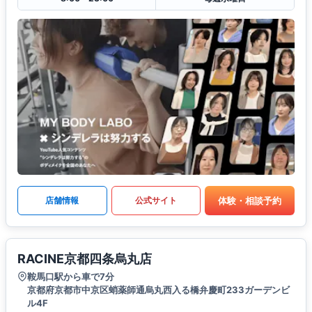
体験・相談予約
店舗情報
公式サイト
RACINE京都四条烏丸店
鞍馬口駅から車で7分
京都府京都市中京区蛸薬師通烏丸西入る橋弁慶町233ガーデンビ
ル4F