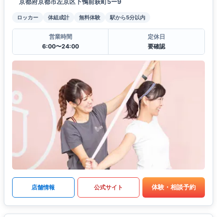
京都府京都市左京区下鴨前萩町5ー9
ロッカー
体組成計
無料体験
駅から5分以内
営業時間
定休日
6:00〜24:00
要確認
体験・相談予約
店舗情報
公式サイト