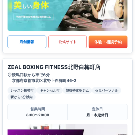
体験・相談予約
店舗情報
公式サイト
ZEAL BOXING FITNESS北野白梅町店
鞍馬口駅から車で6分
京都府京都市北区北野上白梅町46-2
レッスン振替可
キャンセル可
競技特化型ジム
セミパーソナル
駅から5分以内
営業時間
定休日
8:00〜20:00
月・木定休日