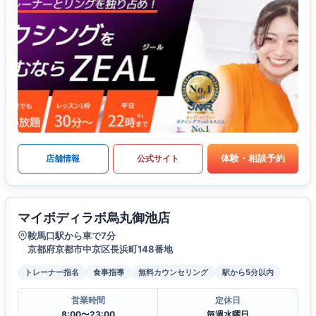
体験・相談予約
店舗情報
公式サイト
マイボディラボ烏丸御池店
鞍馬口駅から車で7分
京都府京都市中京区長浜町148番地
トレーナー指名
食事指導
無料カウンセリング
駅から5分以内
営業時間
定休日
8:00〜23:00
毎週水曜日