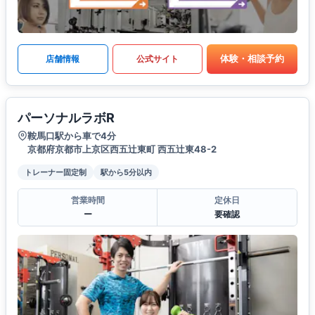
体験・相談予約
店舗情報
公式サイト
パーソナルラボR
鞍馬口駅から車で4分
京都府京都市上京区西五辻東町 西五辻東48-2
トレーナー固定制
駅から5分以内
営業時間
定休日
ー
要確認