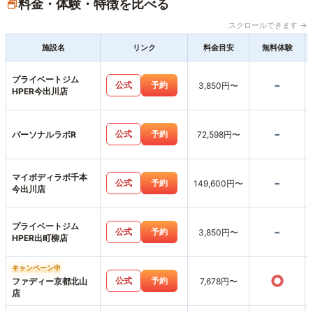
料金・体験・特徴を比べる
スクロールできます →
施設名
リンク
料金目安
無料体験
プライベートジム
-
公式
予約
3,850円〜
HPER今出川店
-
公式
予約
パーソナルラボR
72,598円〜
マイボディラボ千本
-
公式
予約
149,600円〜
今出川店
プライベートジム
-
公式
予約
3,850円〜
HPER出町柳店
キャンペーン中
○
公式
予約
ファディー京都北山
7,678円〜
店