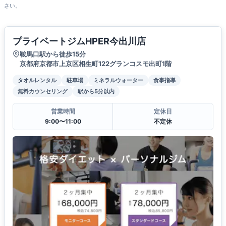
さい。
プライベートジムHPER今出川店
鞍馬口駅から徒歩15分
京都府京都市上京区相生町122グランコスモ出町1階
タオルレンタル
駐車場
ミネラルウォーター
食事指導
無料カウンセリング
駅から5分以内
営業時間
定休日
9:00〜11:00
不定休