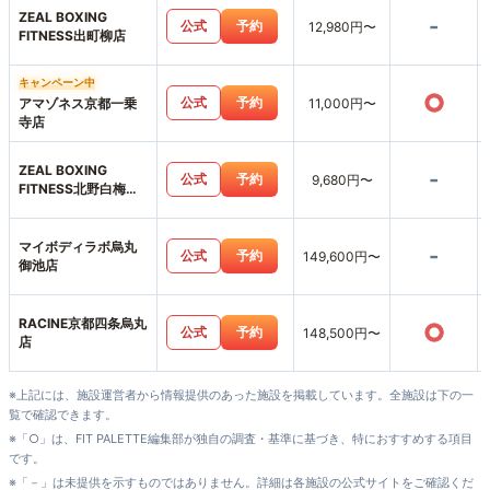
ZEAL BOXING
-
公式
予約
12,980円〜
FITNESS出町柳店
キャンペーン中
○
公式
予約
アマゾネス京都一乗
11,000円〜
寺店
ZEAL BOXING
-
公式
予約
9,680円〜
FITNESS北野白梅町
店
マイボディラボ烏丸
-
公式
予約
149,600円〜
御池店
RACINE京都四条烏丸
○
公式
予約
148,500円〜
店
※上記には、施設運営者から情報提供のあった施設を掲載しています。全施設は下の一
覧で確認できます。
※「○」は、FIT PALETTE編集部が独自の調査・基準に基づき、特におすすめする項目
です。
※「－」は未提供を示すものではありません。詳細は各施設の公式サイトをご確認くだ