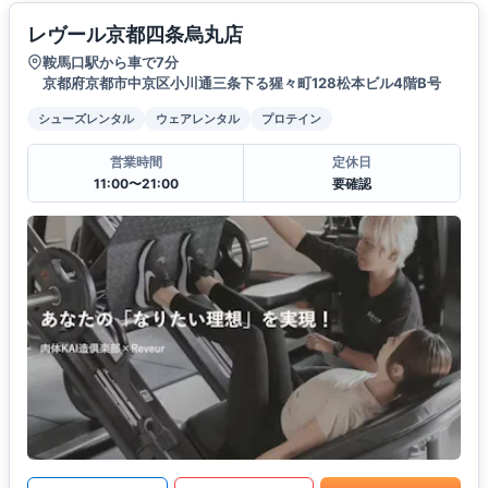
レヴール京都四条烏丸店
鞍馬口駅から車で7分
京都府京都市中京区小川通三条下る猩々町128松本ビル4階B号
シューズレンタル
ウェアレンタル
プロテイン
営業時間
定休日
11:00〜21:00
要確認