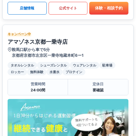
体験・相談予約
店舗情報
公式サイト
キャンペーン中
アマゾネス京都一乗寺店
鞍馬口駅から車で5分
京都府京都市左京区一乗寺地蔵本町6ー1
タオルレンタル
シューズレンタル
ウェアレンタル
駐車場
ロッカー
無料体験
水素水
プロテイン
営業時間
定休日
24:00間
要確認