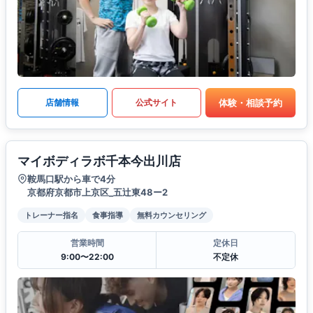
体験・相談予約
店舗情報
公式サイト
マイボディラボ千本今出川店
鞍馬口駅から車で4分
京都府京都市上京区_五辻東48ー2
トレーナー指名
食事指導
無料カウンセリング
営業時間
定休日
9:00〜22:00
不定休