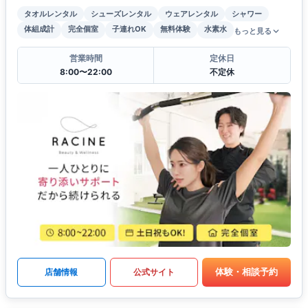
タオルレンタル
シューズレンタル
ウェアレンタル
シャワー
体組成計
完全個室
子連れOK
無料体験
水素水
もっと見る
営業時間
定休日
8:00〜22:00
不定休
体験・相談予約
店舗情報
公式サイト