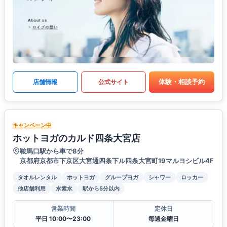
体験・相談予約
店舗情報
公式サイト
キャンペーン中
ホットヨガのカルド四条大宮店
鞍馬口駅から車で8分
京都府京都市下京区大宮通四条下ル四条大宮町19マルヨシビル4F
タオルレンタル
ホットヨガ
グループヨガ
シャワー
ロッカー
他店舗利用
水素水
駅から5分以内
営業時間
定休日
平日 10:00〜23:00
毎週金曜日