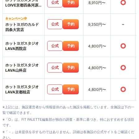
○
公式
予約
8,910円〜
LOIVE京都四条河原
町店
キャンペーン中
-
公式
予約
ホットヨガのカルド
9,350円〜
四条大宮店
ホットヨガスタジオ
○
公式
予約
4,800円〜
LAVA西院店
ホットヨガスタジオ
○
公式
予約
4,800円〜
LAVA山科店
ホットヨガスタジオ
○
公式
予約
4,800円〜
LAVA京都桂店
※上記には、施設運営者から情報提供のあった施設を掲載しています。全施設は下の一
覧で確認できます。
※「○」は、FIT PALETTE編集部が独自の調査・基準に基づき、特におすすめする項目
です。
※「－」は未提供を示すものではありません。詳細は各施設の公式サイトをご確認くだ
さい。