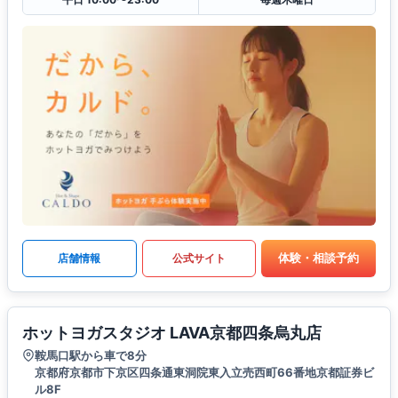
体験・相談予約
店舗情報
公式サイト
ホットヨガスタジオ LAVA京都四条烏丸店
鞍馬口駅から車で8分
京都府京都市下京区四条通東洞院東入立売西町66番地京都証券ビ
ル8F