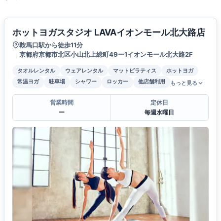
ホットヨガスタジオ LAVAイオンモール北大路店
鞍馬口駅から徒歩11分
京都府京都市北区小山北上総町49ー1イオンモール北大路2F
タオルレンタル
ウェアレンタル
マットピラティス
ホットヨガ
常温ヨガ
駐車場
シャワー
ロッカー
他店舗利用
もっと見る
営業時間
定休日
ー
毎週水曜日