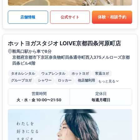
体験・相談予約
店舗情報
公式サイト
ホットヨガスタジオ LOIVE京都四条河原町店
鞍馬口駅から車で8分
京都府京都市下京区奈良物町四条通寺町西入375メルローズ京都
四条ビル4階
タオルレンタル
ウェアレンタル
ホットヨガ
常温ヨガ
グループヨガ
シャワー
ロッカー
他店舗利用
もっと見る
営業時間
定休日
火・水・金 10:00〜21:50
毎週月曜日