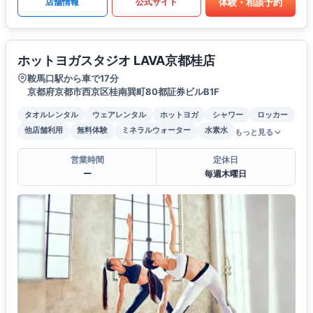
体験・相談予約
店舗情報
公式サイト
ホットヨガスタジオ LAVA京都桂店
鞍馬口駅から車で17分
京都府京都市西京区桂南巽町80都証券ビルB1F
タオルレンタル
ウェアレンタル
ホットヨガ
シャワー
ロッカー
他店舗利用
無料体験
ミネラルウォーター
水素水
もっと見る
営業時間
定休日
ー
毎週木曜日