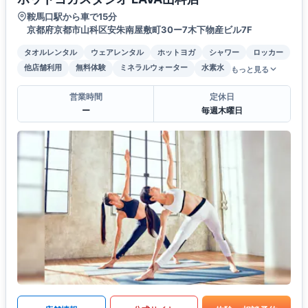
鞍馬口駅から車で15分
京都府京都市山科区安朱南屋敷町30ー7木下物産ビル7F
タオルレンタル
ウェアレンタル
ホットヨガ
シャワー
ロッカー
他店舗利用
無料体験
ミネラルウォーター
水素水
もっと見る
営業時間
定休日
ー
毎週木曜日