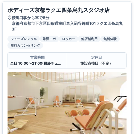
ボディーズ京都ラクエ四条烏丸スタジオ店
鞍馬口駅から車で8分
京都府京都市下京区四条通室町東入函谷鉾町101ラクエ四条烏丸
3F
シューズレンタル
常温ヨガ
ロッカー
他店舗利用
無料体験
無料カウンセリング
営業時間
定休日
全日 10:00〜21:00(最終チェックイン20:30)
施設点検日（不定）