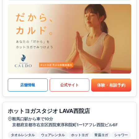
体験・相談予約
店舗情報
公式サイト
ホットヨガスタジオ LAVA西院店
鞍馬口駅から車で10分
京都府京都市右京区西院東淳和院町1ー1アフレ西院ビル6F
タオルレンタル
ウェアレンタル
ホットヨガ
常温ヨガ
シャワー