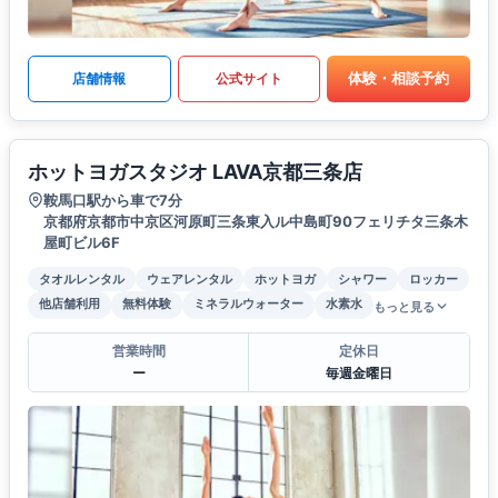
体験・相談予約
店舗情報
公式サイト
ホットヨガスタジオ LAVA京都三条店
鞍馬口駅から車で7分
京都府京都市中京区河原町三条東入ル中島町90フェリチタ三条木
屋町ビル6F
タオルレンタル
ウェアレンタル
ホットヨガ
シャワー
ロッカー
他店舗利用
無料体験
ミネラルウォーター
水素水
もっと見る
営業時間
定休日
ー
毎週金曜日