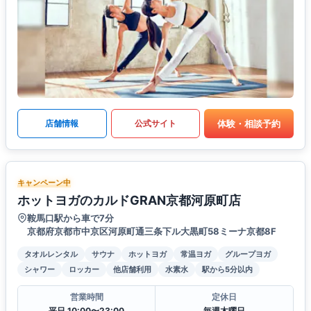
体験・相談予約
店舗情報
公式サイト
キャンペーン中
ホットヨガのカルドGRAN京都河原町店
鞍馬口駅から車で7分
京都府京都市中京区河原町通三条下ル大黒町58ミーナ京都8F
タオルレンタル
サウナ
ホットヨガ
常温ヨガ
グループヨガ
シャワー
ロッカー
他店舗利用
水素水
駅から5分以内
営業時間
定休日
平日 10:00〜23:00
毎週木曜日