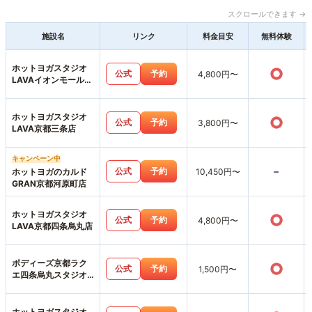
スクロールできます →
施設名
リンク
料金目安
無料体験
ホットヨガスタジオ
○
公式
予約
4,800円〜
LAVAイオンモール北
大路店
ホットヨガスタジオ
○
公式
予約
3,800円〜
LAVA京都三条店
キャンペーン中
-
公式
予約
ホットヨガのカルド
10,450円〜
GRAN京都河原町店
ホットヨガスタジオ
○
公式
予約
4,800円〜
LAVA京都四条烏丸店
ボディーズ京都ラク
○
公式
予約
1,500円〜
エ四条烏丸スタジオ
店
ホットヨガスタジオ