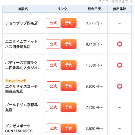
スクロールできます →
施設名
リンク
料金目安
無料体験
-
公式
予約
チョコザップ四条店
3,278円〜
エニタイムフィット
○
公式
予約
8,140円〜
ネス四条烏丸店
ボディーズ京都ラク
○
公式
予約
1,500円〜
エ四条烏丸スタジオ
店
キャンペーン中
○
公式
予約
エクササイズコーチ
9,900円〜
四条烏丸店
ゴールドジム京都烏
-
公式
予約
7,700円〜
丸店
グンゼスポーツ
-
公式
予約
3,520円〜
GUNZESPORTS