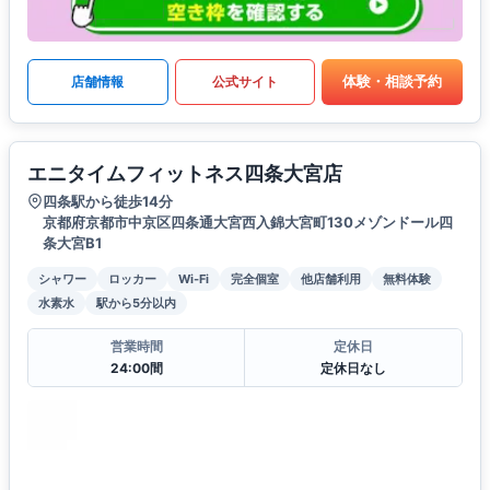
体験・相談予約
店舗情報
公式サイト
エニタイムフィットネス四条大宮店
四条駅から徒歩14分
京都府京都市中京区四条通大宮西入錦大宮町130メゾンドール四
条大宮B1
シャワー
ロッカー
Wi-Fi
完全個室
他店舗利用
無料体験
水素水
駅から5分以内
営業時間
定休日
24:00間
定休日なし