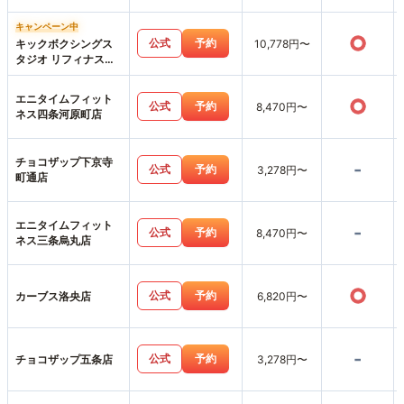
FLECX
キャンペーン中
○
公式
予約
キックボクシングス
10,778円〜
タジオ リフィナス京
都烏丸店
エニタイムフィット
○
公式
予約
8,470円〜
ネス四条河原町店
チョコザップ下京寺
-
公式
予約
3,278円〜
町通店
エニタイムフィット
-
公式
予約
8,470円〜
ネス三条烏丸店
○
公式
予約
カーブス洛央店
6,820円〜
-
公式
予約
チョコザップ五条店
3,278円〜