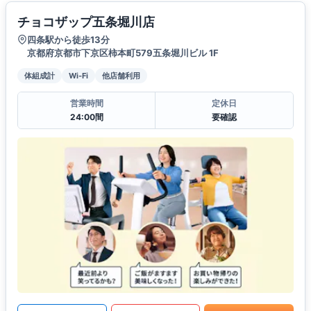
チョコザップ五条堀川店
四条駅から徒歩13分
京都府京都市下京区柿本町579五条堀川ビル 1F
体組成計
Wi-Fi
他店舗利用
営業時間
定休日
24:00間
要確認