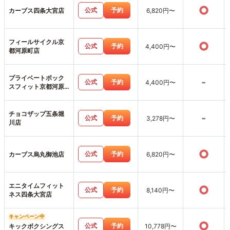
○
公式
予約
カーブス四条大宮店
6,820円〜
フィールサイクル京
○
公式
予約
4,400円〜
都河原町店
プライベートボック
-
公式
予約
4,400円〜
スフィット京都河原
町店
チョコザップ五条堀
-
公式
予約
3,278円〜
川店
○
公式
予約
カーブス烏丸御池店
6,820円〜
エニタイムフィット
○
公式
予約
8,140円〜
ネス四条大宮店
キャンペーン中
○
公式
予約
キックボクシングス
10,778円〜