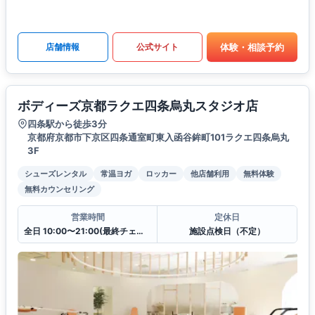
体験・相談予約
店舗情報
公式サイト
ボディーズ京都ラクエ四条烏丸スタジオ店
四条駅から徒歩3分
京都府京都市下京区四条通室町東入函谷鉾町101ラクエ四条烏丸
3F
シューズレンタル
常温ヨガ
ロッカー
他店舗利用
無料体験
無料カウンセリング
営業時間
定休日
全日 10:00〜21:00(最終チェックイン20:30)
施設点検日（不定）