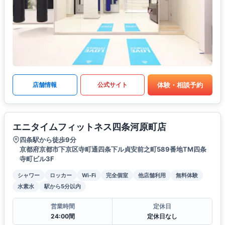
体験・相談予約
店舗情報
公式サイト
エニタイムフィットネス四条河原町店
四条駅から徒歩9分
京都府京都市下京区寺町通四条下ル貞安前之町589番地TM四条
寺町ビル3F
シャワー
ロッカー
Wi-Fi
完全個室
他店舗利用
無料体験
水素水
駅から5分以内
営業時間
定休日
24:00間
定休日なし