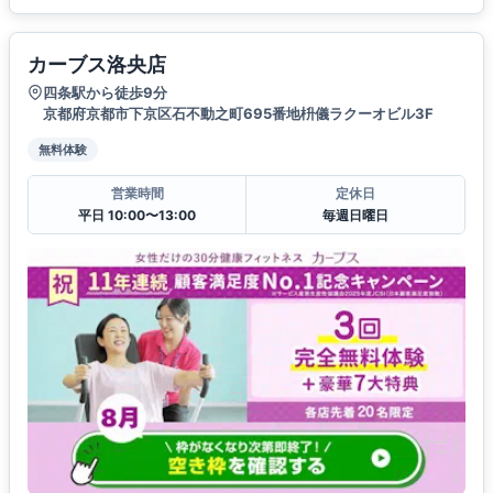
カーブス洛央店
四条駅から徒歩9分
京都府京都市下京区石不動之町695番地枡儀ラクーオビル3F
無料体験
営業時間
定休日
平日 10:00〜13:00
毎週日曜日