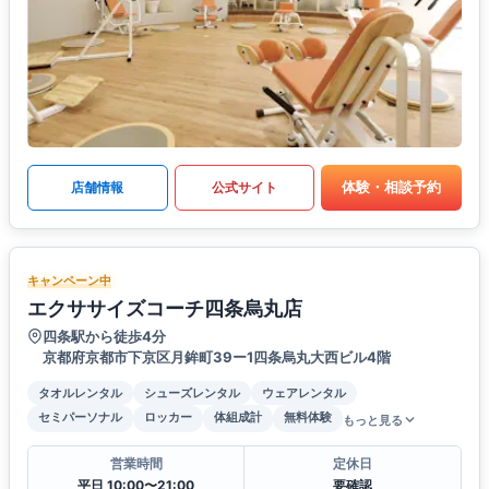
体験・相談予約
店舗情報
公式サイト
キャンペーン中
エクササイズコーチ四条烏丸店
四条駅から徒歩4分
京都府京都市下京区月鉾町39ー1四条烏丸大西ビル4階
タオルレンタル
シューズレンタル
ウェアレンタル
セミパーソナル
ロッカー
体組成計
無料体験
もっと見る
営業時間
定休日
平日 10:00〜21:00
要確認