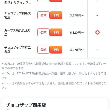
タジオ リフィナス京
都河原町店
チョコザップ四条大
-
公式
予約
3,278円〜
宮店
カーブス烏丸丸太町
○
公式
予約
6,820円〜
店
チョコザップ寺町二
-
公式
予約
3,278円〜
条店
※上記には、施設運営者から情報提供のあった施設を掲載しています。全施設は下の一
覧で確認できます。
※「○」は、FIT PALETTE編集部が独自の調査・基準に基づき、特におすすめする項目
です。
※「－」は未提供を示すものではありません。詳細は各施設の公式サイトをご確認くだ
さい。
チョコザップ四条店