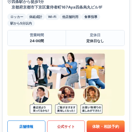
四条駅から徒歩1分
京都府京都市下京区童侍者町167Aya四条烏丸ビル1F
ロッカー
体組成計
Wi-Fi
他店舗利用
食事指導
駅から5分以内
営業時間
定休日
24:00間
定休日なし
体験・相談予約
店舗情報
公式サイト