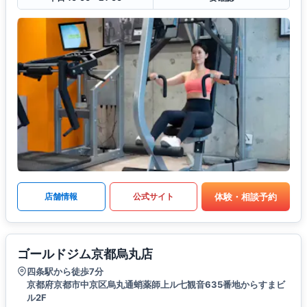
体験・相談予約
店舗情報
公式サイト
ゴールドジム京都烏丸店
四条駅から徒歩7分
京都府京都市中京区烏丸通蛸薬師上ル七観音635番地からすまビ
ル2F