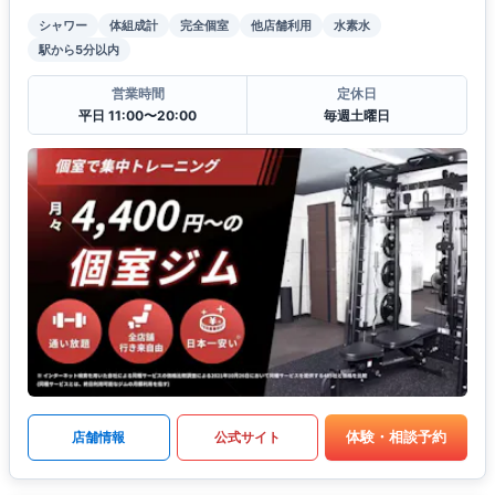
シャワー
体組成計
完全個室
他店舗利用
水素水
駅から5分以内
営業時間
定休日
平日 11:00〜20:00
毎週土曜日
体験・相談予約
店舗情報
公式サイト