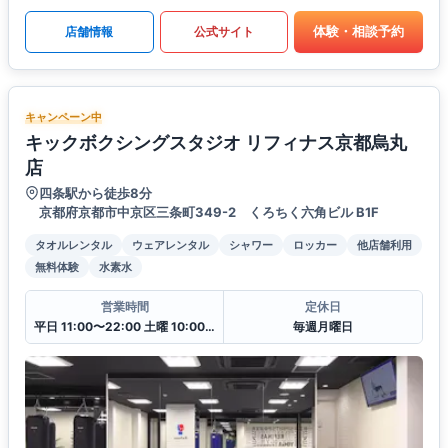
体験・相談予約
店舗情報
公式サイト
キャンペーン中
キックボクシングスタジオ リフィナス京都烏丸
店
四条駅から徒歩8分
京都府京都市中京区三条町349-2 くろちく六角ビル B1F
タオルレンタル
ウェアレンタル
シャワー
ロッカー
他店舗利用
無料体験
水素水
営業時間
定休日
平日 11:00〜22:00 土曜 10:00〜20:00 日・祝 10:00〜18:00
毎週月曜日