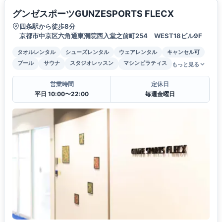
グンゼスポーツGUNZESPORTS FLECX
四条駅から徒歩8分
京都市中京区六角通東洞院西入堂之前町254 WEST18ビル9F
タオルレンタル
シューズレンタル
ウェアレンタル
キャンセル可
プール
サウナ
スタジオレッスン
マシンピラティス
もっと見る
営業時間
定休日
平日 10:00〜22:00
毎週金曜日