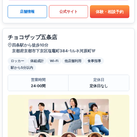
体験・相談予約
店舗情報
公式サイト
チョコザップ五条店
四条駅から徒歩10分
京都府京都市下京区塩竈町384-1ルネ河原町1F
ロッカー
体組成計
Wi-Fi
他店舗利用
食事指導
駅から5分以内
営業時間
定休日
24:00間
定休日なし