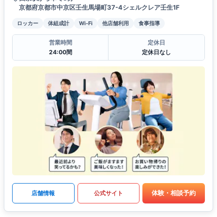
京都府京都市中京区壬生馬場町37-4シェルクレア壬生1F
ロッカー
体組成計
Wi-Fi
他店舗利用
食事指導
営業時間
定休日
24:00間
定休日なし
体験・相談予約
店舗情報
公式サイト