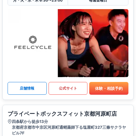
月・火・水・木 6:30〜23:00
毎週金曜日
体験・相談予約
店舗情報
公式サイト
プライベートボックスフィット京都河原町店
四条駅から徒歩13分
京都府京都市中京区河原町通蛸薬師下る塩屋町327三條サクラヤ
ビル7F