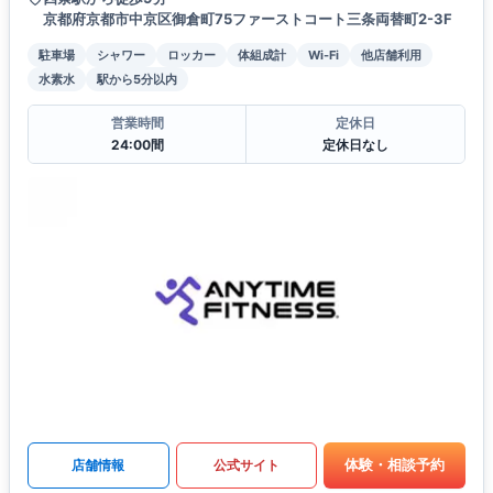
京都府京都市中京区御倉町75ファーストコート三条両替町2-3F
駐車場
シャワー
ロッカー
体組成計
Wi-Fi
他店舗利用
水素水
駅から5分以内
営業時間
定休日
24:00間
定休日なし
体験・相談予約
店舗情報
公式サイト