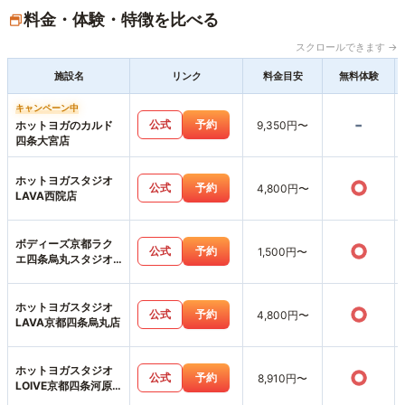
料金・体験・特徴を比べる
スクロールできます →
施設名
リンク
料金目安
無料体験
キャンペーン中
-
公式
予約
ホットヨガのカルド
9,350円〜
四条大宮店
ホットヨガスタジオ
○
公式
予約
4,800円〜
LAVA西院店
ボディーズ京都ラク
○
公式
予約
1,500円〜
エ四条烏丸スタジオ
店
ホットヨガスタジオ
○
公式
予約
4,800円〜
LAVA京都四条烏丸店
ホットヨガスタジオ
○
公式
予約
8,910円〜
LOIVE京都四条河原
町店