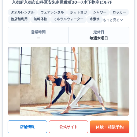
京都府京都市山科区安朱南屋敷町30ー7木下物産ビル7F
タオルレンタル
ウェアレンタル
ホットヨガ
シャワー
ロッカー
他店舗利用
無料体験
ミネラルウォーター
水素水
もっと見る
営業時間
定休日
ー
毎週木曜日
体験・相談予約
店舗情報
公式サイト