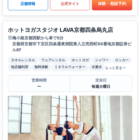
体験・相談予約
店舗情報
公式サイト
ホットヨガスタジオ LAVA京都四条烏丸店
梅小路京都西駅から車で5分
京都府京都市下京区四条通東洞院東入立売西町66番地京都証券ビ
ル8F
タオルレンタル
ウェアレンタル
ホットヨガ
シャワー
ロッカー
他店舗利用
無料体験
ミネラルウォーター
水素水
もっと見る
営業時間
定休日
ー
毎週火曜日