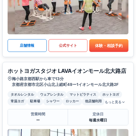
体験・相談予約
店舗情報
公式サイト
ホットヨガスタジオ LAVAイオンモール北大路店
梅小路京都西駅から車で13分
京都府京都市北区小山北上総町49ー1イオンモール北大路2F
タオルレンタル
ウェアレンタル
マットピラティス
ホットヨガ
常温ヨガ
駐車場
シャワー
ロッカー
他店舗利用
もっと見る
営業時間
定休日
ー
毎週水曜日