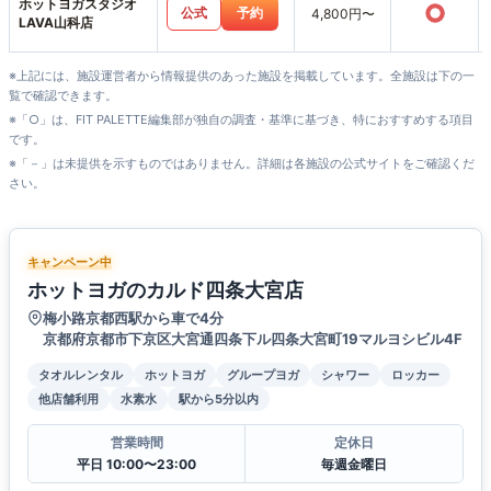
ホットヨガスタジオ
○
公式
予約
4,800円〜
LAVA山科店
※上記には、施設運営者から情報提供のあった施設を掲載しています。全施設は下の一
覧で確認できます。
※「○」は、FIT PALETTE編集部が独自の調査・基準に基づき、特におすすめする項目
です。
※「－」は未提供を示すものではありません。詳細は各施設の公式サイトをご確認くだ
さい。
キャンペーン中
ホットヨガのカルド四条大宮店
梅小路京都西駅から車で4分
京都府京都市下京区大宮通四条下ル四条大宮町19マルヨシビル4F
タオルレンタル
ホットヨガ
グループヨガ
シャワー
ロッカー
他店舗利用
水素水
駅から5分以内
営業時間
定休日
平日 10:00〜23:00
毎週金曜日