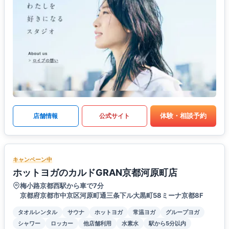
体験・相談予約
店舗情報
公式サイト
キャンペーン中
ホットヨガのカルドGRAN京都河原町店
梅小路京都西駅から車で7分
京都府京都市中京区河原町通三条下ル大黒町58ミーナ京都8F
タオルレンタル
サウナ
ホットヨガ
常温ヨガ
グループヨガ
シャワー
ロッカー
他店舗利用
水素水
駅から5分以内