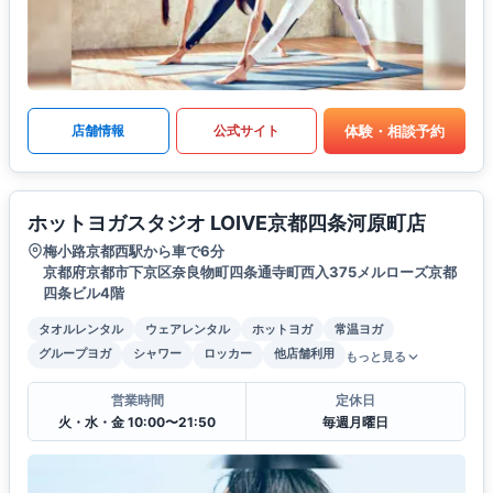
体験・相談予約
店舗情報
公式サイト
ホットヨガスタジオ LOIVE京都四条河原町店
梅小路京都西駅から車で6分
京都府京都市下京区奈良物町四条通寺町西入375メルローズ京都
四条ビル4階
タオルレンタル
ウェアレンタル
ホットヨガ
常温ヨガ
グループヨガ
シャワー
ロッカー
他店舗利用
もっと見る
営業時間
定休日
火・水・金 10:00〜21:50
毎週月曜日