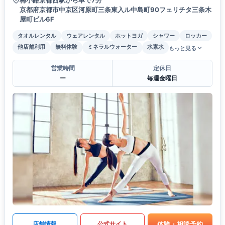
京都府京都市中京区河原町三条東入ル中島町90フェリチタ三条木
屋町ビル6F
タオルレンタル
ウェアレンタル
ホットヨガ
シャワー
ロッカー
他店舗利用
無料体験
ミネラルウォーター
水素水
もっと見る
営業時間
定休日
ー
毎週金曜日
体験・相談予約
店舗情報
公式サイト