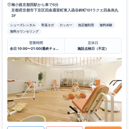
梅小路京都西駅から車で5分
京都府京都市下京区四条通室町東入函谷鉾町101ラクエ四条烏丸
3F
シューズレンタル
常温ヨガ
ロッカー
他店舗利用
無料体験
無料カウンセリング
営業時間
定休日
全日 10:00〜21:00(最終チェックイン20:30)
施設点検日（不定）