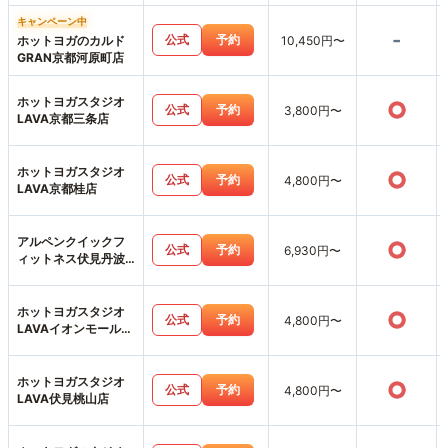
キャンペーン中
-
公式
予約
ホットヨガのカルド
10,450円〜
GRAN京都河原町店
ホットヨガスタジオ
○
公式
予約
3,800円〜
LAVA京都三条店
ホットヨガスタジオ
○
公式
予約
4,800円〜
LAVA京都桂店
アルペンクイックフ
○
公式
予約
6,930円〜
ィットネス伏見丹波
橋店
ホットヨガスタジオ
○
公式
予約
4,800円〜
LAVAイオンモール北
大路店
ホットヨガスタジオ
○
公式
予約
4,800円〜
LAVA伏見桃山店