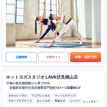
体験・相談予約
店舗情報
公式サイト
ホットヨガスタジオ LAVA伏見桃山店
梅小路京都西駅から車で14分
京都府京都市伏見区御香宮門前町184ー3蔵響館I2F
タオルレンタル
ウェアレンタル
マットピラティス
グループピラティス
ホットヨガ
常温ヨガ
シャワー
もっと見る