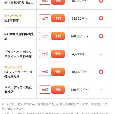
○
公式
予約
18,900円〜
ディ京都･四条･烏丸
店
キャンペーン中
○
公式
予約
25,520円〜
W2京都店
RACINE京都四条烏丸
○
公式
予約
148,500円〜
店
プライベートボック
-
公式
予約
4,400円〜
スフィット京都河原
町店
キャンペーン中
○
公式
予約
24/7ワークアウト京
10,450円〜
都河原町店
マイボディラボ烏丸
-
公式
予約
149,600円〜
御池店
※上記には、施設運営者から情報提供のあった施設を掲載しています。全施設は下の一
覧で確認できます。