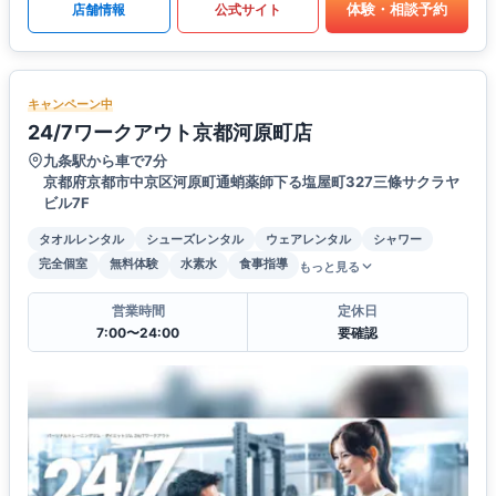
体験・相談予約
店舗情報
公式サイト
キャンペーン中
24/7ワークアウト京都河原町店
九条駅から車で7分
京都府京都市中京区河原町通蛸薬師下る塩屋町327三條サクラヤ
ビル7F
タオルレンタル
シューズレンタル
ウェアレンタル
シャワー
完全個室
無料体験
水素水
食事指導
もっと見る
営業時間
定休日
7:00〜24:00
要確認