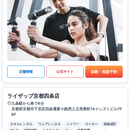
体験・相談予約
店舗情報
公式サイト
ライザップ京都四条店
九条駅から車で6分
京都府京都市下京区四条通富小路西入立売東町14イシズミビル7F
8F
タオルレンタル
ウェアレンタル
シャワー
ロッカー
体組成計