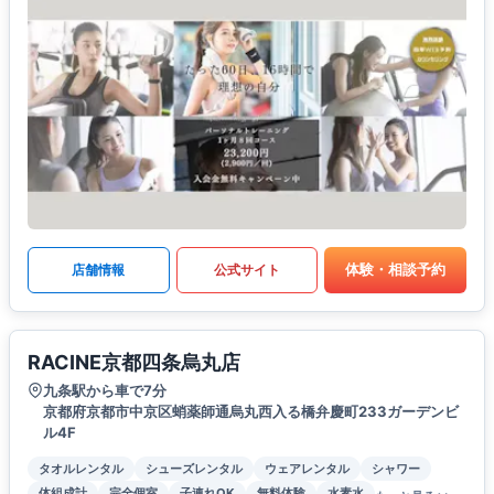
体験・相談予約
店舗情報
公式サイト
RACINE京都四条烏丸店
九条駅から車で7分
京都府京都市中京区蛸薬師通烏丸西入る橋弁慶町233ガーデンビ
ル4F
タオルレンタル
シューズレンタル
ウェアレンタル
シャワー
体組成計
完全個室
子連れOK
無料体験
水素水