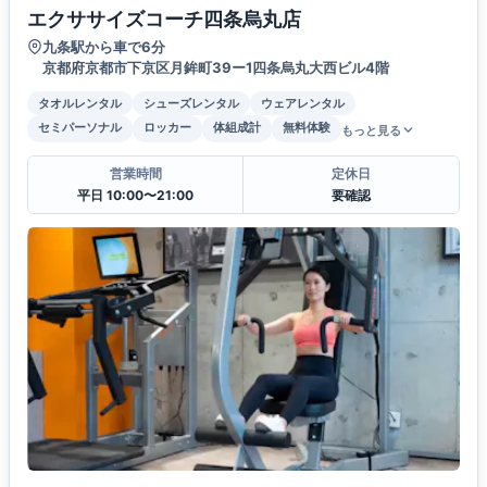
エクササイズコーチ四条烏丸店
九条駅から車で6分
京都府京都市下京区月鉾町39ー1四条烏丸大西ビル4階
タオルレンタル
シューズレンタル
ウェアレンタル
セミパーソナル
ロッカー
体組成計
無料体験
もっと見る
営業時間
定休日
平日 10:00〜21:00
要確認