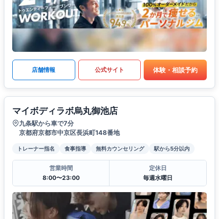
体験・相談予約
店舗情報
公式サイト
マイボディラボ烏丸御池店
九条駅から車で7分
京都府京都市中京区長浜町148番地
トレーナー指名
食事指導
無料カウンセリング
駅から5分以内
営業時間
定休日
8:00〜23:00
毎週水曜日