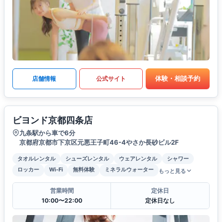
体験・相談予約
店舗情報
公式サイト
ビヨンド京都四条店
九条駅から車で6分
京都府京都市下京区元悪王子町46-4やさか長砂ビル2F
タオルレンタル
シューズレンタル
ウェアレンタル
シャワー
ロッカー
Wi-Fi
無料体験
ミネラルウォーター
もっと見る
営業時間
定休日
10:00〜22:00
定休日なし