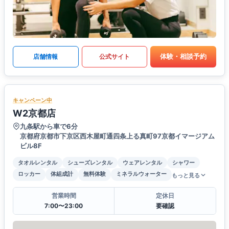
体験・相談予約
店舗情報
公式サイト
キャンペーン中
W2京都店
九条駅から車で6分
京都府京都市下京区西木屋町通四条上る真町97京都イマージアム
ビル8F
タオルレンタル
シューズレンタル
ウェアレンタル
シャワー
ロッカー
体組成計
無料体験
ミネラルウォーター
もっと見る
営業時間
定休日
7:00〜23:00
要確認