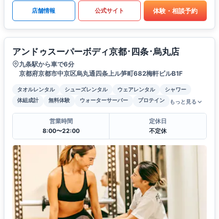
体験・相談予約
店舗情報
公式サイト
アンドゥスーパーボディ京都･四条･烏丸店
九条駅から車で6分
京都府京都市中京区烏丸通四条上ル笋町682梅軒ビルB1F
タオルレンタル
シューズレンタル
ウェアレンタル
シャワー
体組成計
無料体験
ウォーターサーバー
プロテイン
もっと見る
営業時間
定休日
8:00〜22:00
不定休