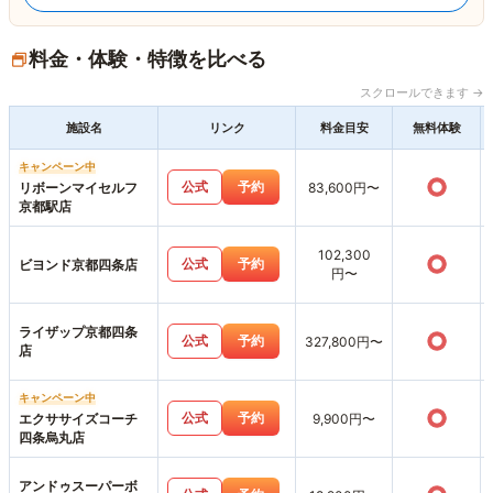
料金・体験・特徴を比べる
スクロールできます →
施設名
リンク
料金目安
無料体験
キャンペーン中
○
公式
予約
リボーンマイセルフ
83,600円〜
京都駅店
102,300
○
公式
予約
ビヨンド京都四条店
円〜
ライザップ京都四条
○
公式
予約
327,800円〜
店
キャンペーン中
○
公式
予約
エクササイズコーチ
9,900円〜
四条烏丸店
アンドゥスーパーボ