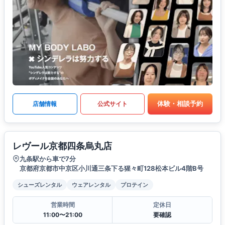
体験・相談予約
店舗情報
公式サイト
レヴール京都四条烏丸店
九条駅から車で7分
京都府京都市中京区小川通三条下る猩々町128松本ビル4階B号
シューズレンタル
ウェアレンタル
プロテイン
営業時間
定休日
11:00〜21:00
要確認