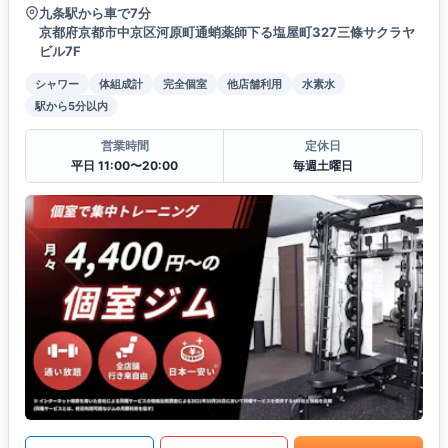
九条駅から車で7分
京都府京都市中京区河原町通蛸薬師下る塩屋町327三條サクラヤ
ビル7F
シャワー
体組成計
完全個室
他店舗利用
水素水
駅から5分以内
営業時間
定休日
平日 11:00〜20:00
毎週土曜日