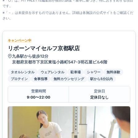
※「○」は、FIT PALETTE編集部が独自の調査・基準に基づき、特におすすめする項目
です。
※「－」は未提供を示すものではありません。詳細は各施設の公式サイトをご確認くだ
さい。
キャンペーン中
リボーンマイセルフ京都駅店
九条駅から徒歩12分
京都府京都市下京区東塩小路町547-3明石屋ビル6階
タオルレンタル
ウェアレンタル
駐車場
シャワー
無料体験
プロテイン
食事指導
無料カウンセリング
駅から5分以内
営業時間
定休日
9:00〜22:00
定休日なし