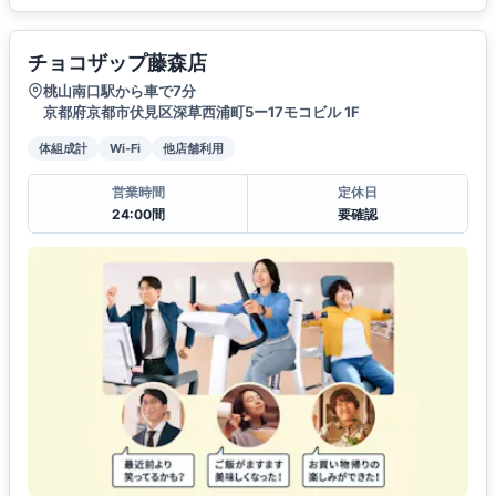
チョコザップ藤森店
桃山南口駅から車で7分
京都府京都市伏見区深草西浦町5ー17モコビル 1F
体組成計
Wi-Fi
他店舗利用
営業時間
定休日
24:00間
要確認