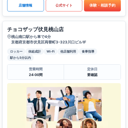
体験・相談予約
店舗情報
公式サイト
チョコザップ伏見桃山店
桃山南口駅から車で4分
京都府京都市伏見区両替町3-323川口ビル1F
ロッカー
体組成計
Wi-Fi
他店舗利用
食事指導
駅から5分以内
営業時間
定休日
24:00間
要確認