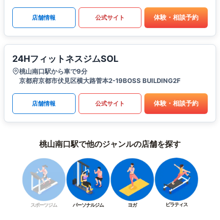
体験・相談予約
店舗情報
公式サイト
24HフィットネスジムSOL
桃山南口駅から車で9分
京都府京都市伏見区横大路菅本2-19BOSS BUILDING2F
体験・相談予約
店舗情報
公式サイト
桃山南口駅で他のジャンルの店舗を探す
ピラティス
スポーツジム
パーソナルジム
ヨガ