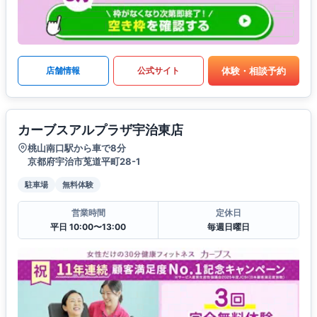
体験・相談予約
店舗情報
公式サイト
カーブスアルプラザ宇治東店
桃山南口駅から車で8分
京都府宇治市莵道平町28-1
駐車場
無料体験
営業時間
定休日
平日 10:00〜13:00
毎週日曜日