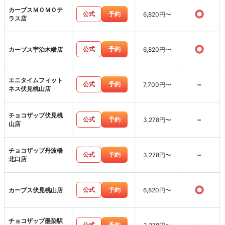
カーブスＭＯＭＯテ
○
公式
予約
6,820円〜
ラス店
○
公式
予約
カーブス宇治木幡店
6,820円〜
エニタイムフィット
-
公式
予約
7,700円〜
ネス伏見桃山店
チョコザップ伏見桃
-
公式
予約
3,278円〜
山店
チョコザップ丹波橋
-
公式
予約
3,278円〜
北口店
○
公式
予約
カーブス伏見桃山店
6,820円〜
チョコザップ墨染駅
公式
予約