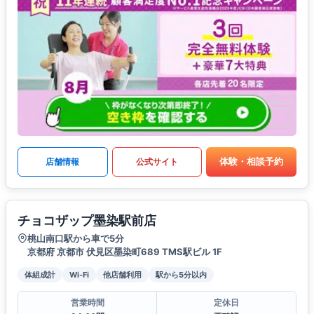
体験・相談予約
店舗情報
公式サイト
チョコザップ墨染駅前店
桃山南口駅から車で5分
京都府 京都市 伏見区墨染町689 TMS駅ビル 1F
体組成計
Wi-Fi
他店舗利用
駅から5分以内
営業時間
定休日