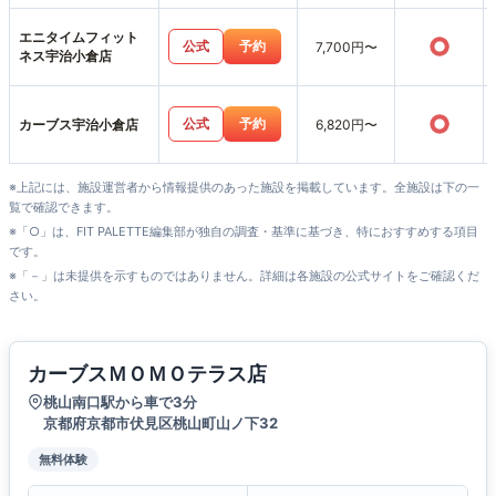
エニタイムフィット
○
公式
予約
7,700円〜
ネス宇治小倉店
○
公式
予約
カーブス宇治小倉店
6,820円〜
※上記には、施設運営者から情報提供のあった施設を掲載しています。全施設は下の一
覧で確認できます。
※「○」は、FIT PALETTE編集部が独自の調査・基準に基づき、特におすすめする項目
です。
※「－」は未提供を示すものではありません。詳細は各施設の公式サイトをご確認くだ
さい。
カーブスＭＯＭＯテラス店
桃山南口駅から車で3分
京都府京都市伏見区桃山町山ノ下32
無料体験