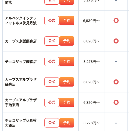
-
3,278円〜
前店
アルペンクイックフ
○
公式
予約
6,930円〜
ィットネス伏見丹波
橋店
○
公式
予約
カーブス京阪藤森店
6,820円〜
-
公式
予約
チョコザップ藤森店
3,278円〜
カーブスアルプラザ
○
公式
予約
6,820円〜
醍醐店
カーブスアルプラザ
○
公式
予約
6,820円〜
宇治東店
チョコザップ伏見横
-
公式
予約
3,278円〜
大路店