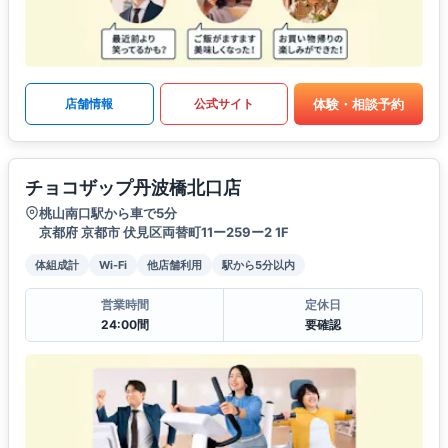
体験・相談予約
店舗情報
公式サイト
チョコザップ丹波橋北口店
桃山南口駅から車で5分
京都府 京都市 伏見区両替町11ー259ー2 1F
体組成計
Wi-Fi
他店舗利用
駅から5分以内
営業時間
定休日
24:00間
要確認