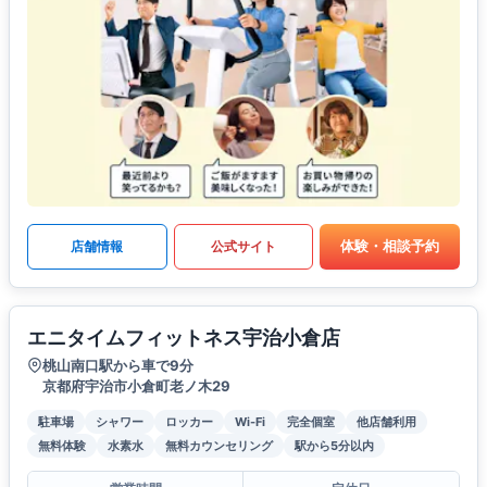
体験・相談予約
店舗情報
公式サイト
エニタイムフィットネス宇治小倉店
桃山南口駅から車で9分
京都府宇治市小倉町老ノ木29
駐車場
シャワー
ロッカー
Wi-Fi
完全個室
他店舗利用
無料体験
水素水
無料カウンセリング
駅から5分以内