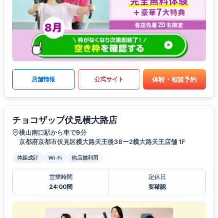
体験・相談予約
店舗情報
公式サイト
チョコザップ伏見横大路店
桃山南口駅から車で9分
京都府京都市伏見区横大路天王後38ー2横大路天王店舗 1F
体組成計
Wi-Fi
他店舗利用
営業時間
定休日
24:00間
要確認