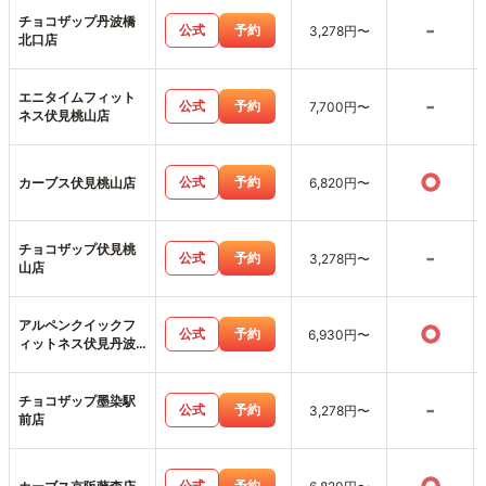
チョコザップ丹波橋
-
公式
予約
3,278円〜
北口店
エニタイムフィット
-
公式
予約
7,700円〜
ネス伏見桃山店
○
公式
予約
カーブス伏見桃山店
6,820円〜
チョコザップ伏見桃
-
公式
予約
3,278円〜
山店
アルペンクイックフ
○
公式
予約
6,930円〜
ィットネス伏見丹波
橋店
チョコザップ墨染駅
-
公式
予約
3,278円〜
前店
公式
予約