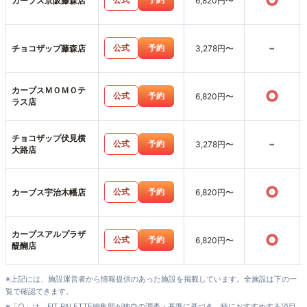
○
カーブス京阪藤森店
6,820円〜
-
公式
予約
チョコザップ藤森店
3,278円〜
カーブスＭＯＭＯテ
○
公式
予約
6,820円〜
ラス店
チョコザップ伏見横
-
公式
予約
3,278円〜
大路店
○
公式
予約
カーブス宇治木幡店
6,820円〜
カーブスアルプラザ
○
公式
予約
6,820円〜
醍醐店
※上記には、施設運営者から情報提供のあった施設を掲載しています。全施設は下の一
覧で確認できます。
※「○」は、FIT PALETTE編集部が独自の調査・基準に基づき、特におすすめする項目