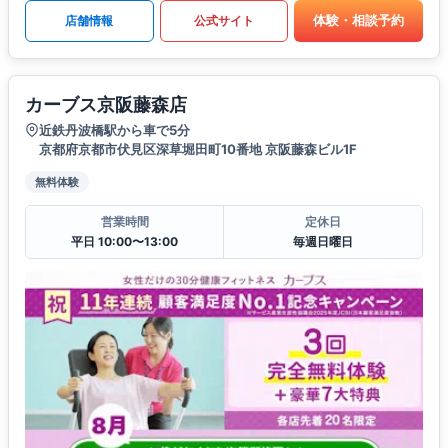
体験・相談予約
店舗情報
公式サイト
カーブス京阪藤森店
近鉄丹波橋駅から車で5分
京都府京都市伏見区深草堀田町10番地 京阪藤森ビル1F
無料体験
営業時間
定休日
平日 10:00〜13:00
毎週日曜日