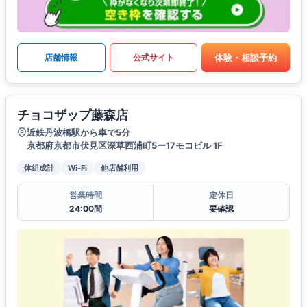
体験・相談予約
店舗情報
公式サイト
チョコザップ藤森店
近鉄丹波橋駅から車で5分
京都府京都市伏見区深草西浦町5ー17モコビル 1F
体組成計
Wi-Fi
他店舗利用
営業時間
定休日
24:00間
要確認