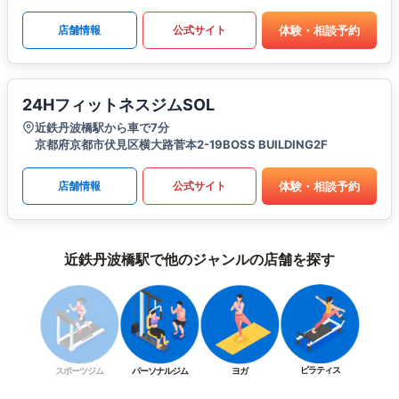
体験・相談予約
店舗情報
公式サイト
24HフィットネスジムSOL
近鉄丹波橋駅から車で7分
京都府京都市伏見区横大路菅本2-19BOSS BUILDING2F
体験・相談予約
店舗情報
公式サイト
近鉄丹波橋駅で他のジャンルの店舗を探す
ピラティス
スポーツジム
パーソナルジム
ヨガ