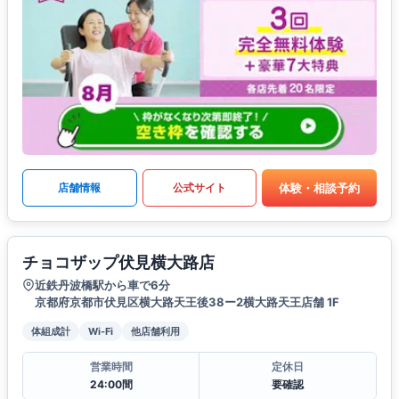
体験・相談予約
店舗情報
公式サイト
チョコザップ伏見横大路店
近鉄丹波橋駅から車で6分
京都府京都市伏見区横大路天王後38ー2横大路天王店舗 1F
体組成計
Wi-Fi
他店舗利用
営業時間
定休日
24:00間
要確認