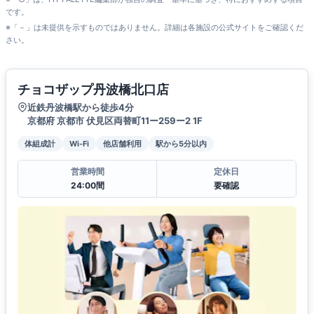
です。
※「－」は未提供を示すものではありません。詳細は各施設の公式サイトをご確認くだ
さい。
チョコザップ丹波橋北口店
近鉄丹波橋駅から徒歩4分
京都府 京都市 伏見区両替町11ー259ー2 1F
体組成計
Wi-Fi
他店舗利用
駅から5分以内
営業時間
定休日
24:00間
要確認