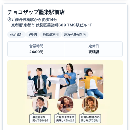
チョコザップ墨染駅前店
近鉄丹波橋駅から徒歩14分
京都府 京都市 伏見区墨染町689 TMS駅ビル 1F
体組成計
Wi-Fi
他店舗利用
駅から5分以内
営業時間
定休日
24:00間
要確認