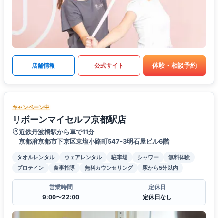
体験・相談予約
店舗情報
公式サイト
キャンペーン中
リボーンマイセルフ京都駅店
近鉄丹波橋駅から車で11分
京都府京都市下京区東塩小路町547-3明石屋ビル6階
タオルレンタル
ウェアレンタル
駐車場
シャワー
無料体験
プロテイン
食事指導
無料カウンセリング
駅から5分以内
営業時間
定休日
9:00〜22:00
定休日なし