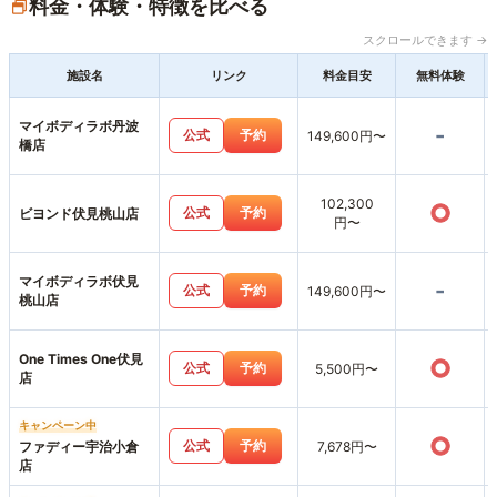
料金・体験・特徴を比べる
スクロールできます →
施設名
リンク
料金目安
無料体験
マイボディラボ丹波
-
公式
予約
149,600円〜
橋店
102,300
○
公式
予約
ビヨンド伏見桃山店
円〜
マイボディラボ伏見
-
公式
予約
149,600円〜
桃山店
One Times One伏見
○
公式
予約
5,500円〜
店
キャンペーン中
○
公式
予約
ファディー宇治小倉
7,678円〜
店