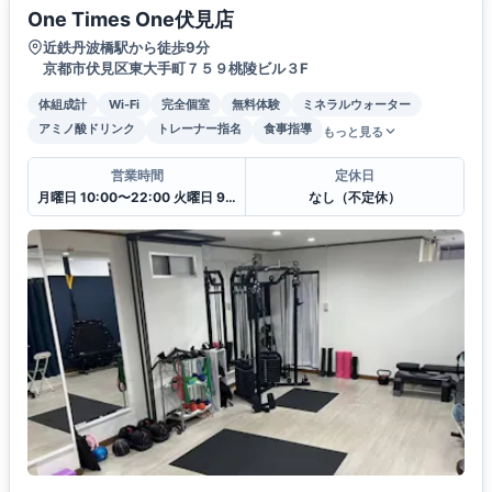
One Times One伏見店
近鉄丹波橋駅から徒歩9分
京都市伏見区東大手町７５９桃陵ビル３F
体組成計
Wi-Fi
完全個室
無料体験
ミネラルウォーター
アミノ酸ドリンク
トレーナー指名
食事指導
もっと見る
営業時間
定休日
月曜日 10:00〜22:00 火曜日 9:00〜22:00 水曜日 9:00〜22:00 木曜日 9:00〜22:00 金曜日 9:00〜22:00 土曜日 9:00〜22:00 日曜日 8:00〜19:00
なし（不定休）