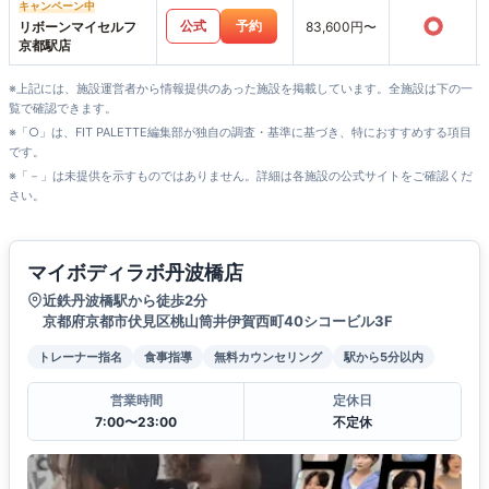
キャンペーン中
○
公式
予約
リボーンマイセルフ
83,600円〜
京都駅店
※上記には、施設運営者から情報提供のあった施設を掲載しています。全施設は下の一
覧で確認できます。
※「○」は、FIT PALETTE編集部が独自の調査・基準に基づき、特におすすめする項目
です。
※「－」は未提供を示すものではありません。詳細は各施設の公式サイトをご確認くだ
さい。
マイボディラボ丹波橋店
近鉄丹波橋駅から徒歩2分
京都府京都市伏見区桃山筒井伊賀西町40シコービル3F
トレーナー指名
食事指導
無料カウンセリング
駅から5分以内
営業時間
定休日
7:00〜23:00
不定休