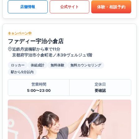
体験・相談予約
店舗情報
公式サイト
キャンペーン中
ファディー宇治小倉店
近鉄丹波橋駅から車で11分
京都府宇治市小倉町老ノ木39ヴェルジュ1階
ロッカー
体組成計
無料体験
無料カウンセリング
駅から5分以内
営業時間
定休日
5:00〜23:00
要確認