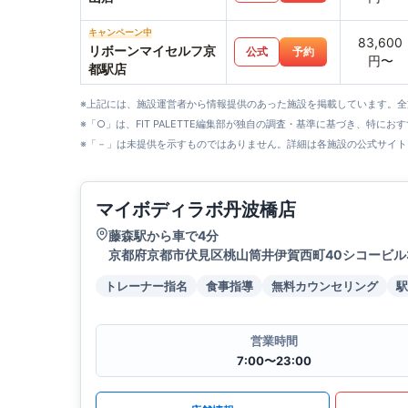
キャンペーン中
83,600
リボーンマイセルフ京
公式
予約
円〜
都駅店
※上記には、施設運営者から情報提供のあった施設を掲載しています。
※「○」は、FIT PALETTE編集部が独自の調査・基準に基づき、特にお
※「－」は未提供を示すものではありません。詳細は各施設の公式サイト
マイボディラボ丹波橋店
藤森駅から車で4分
京都府京都市伏見区桃山筒井伊賀西町40シコービル
トレーナー指名
食事指導
無料カウンセリング
駅
営業時間
7:00〜23:00