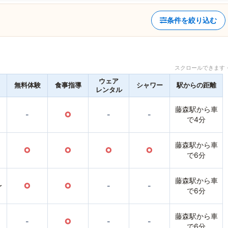
条件を絞り込む
スクロールできます 
ウェア
無料体験
食事指導
シャワー
駅からの距離
レンタル
藤森駅から車
-
○
-
-
で4分
藤森駅から車
○
○
○
○
で6分
藤森駅から車
〜
○
○
-
-
で6分
藤森駅から車
-
○
-
-
で6分