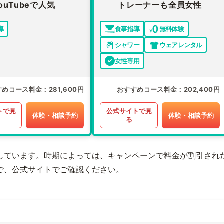
ouTubeで人気
トレーナーも全員女性
導
食事指導
無料体験
シャワー
ウェアレンタル
女性専用
すめコース料金
281,600円
おすすめコース料金
202,400円
トで見
公式サイトで見
体験・相談予約
体験・相談予約
る
しています。時期によっては、キャンペーンで料金が割引され
で、公式サイトでご確認ください。