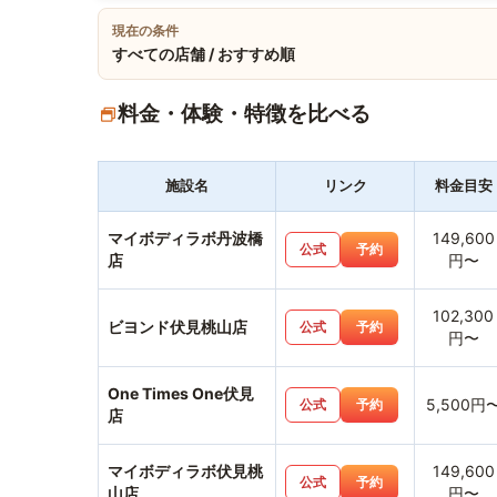
現在の条件
すべての店舗 / おすすめ順
料金・体験・特徴を比べる
施設名
リンク
料金目安
マイボディラボ丹波橋
149,600
公式
予約
店
円〜
102,300
ビヨンド伏見桃山店
公式
予約
円〜
One Times One伏見
5,500円
公式
予約
店
マイボディラボ伏見桃
149,600
公式
予約
山店
円〜