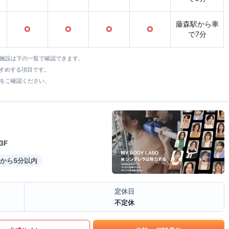
藤森駅から車
○
○
○
○
で7分
全施設は下の一覧で確認できます。
すすめする項目です。
をご確認ください。
3F
から5分以内
定休日
不定休