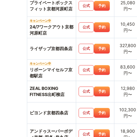
プライベートボックス
25,080
公式
予約
フィット京都河原町店
円〜
キャンペーン中
10,450
24/7ワークアウト京都
公式
予約
円〜
河原町店
327,800
ライザップ京都四条店
公式
予約
円〜
キャンペーン中
83,600
リボーンマイセルフ京
公式
予約
円〜
都駅店
ZEAL BOXING
12,980
公式
予約
FITNESS出町柳店
円〜
102,300
ビヨンド京都四条店
公式
予約
円〜
アンドゥスーパーボデ
18,900
公式
予約