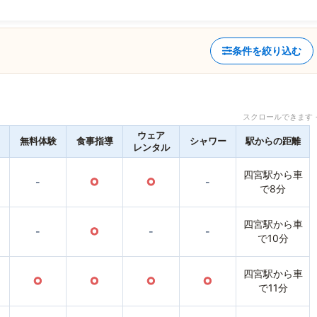
条件を絞り込む
スクロールできます 
ウェア
無料体験
食事指導
シャワー
駅からの距離
レンタル
四宮駅から車
-
○
○
-
で8分
四宮駅から車
-
○
-
-
で10分
四宮駅から車
○
○
○
○
で11分