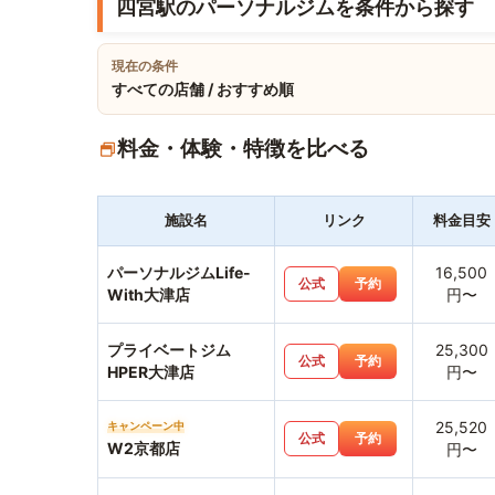
四宮駅のパーソナルジムを条件から探す
現在の条件
すべての店舗 / おすすめ順
料金・体験・特徴を比べる
施設名
リンク
料金目安
パーソナルジムLife-
16,500
公式
予約
With大津店
円〜
プライベートジム
25,300
公式
予約
HPER大津店
円〜
25,520
キャンペーン中
公式
予約
W2京都店
円〜