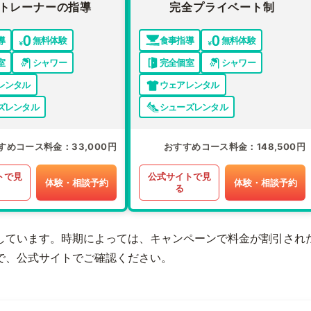
トレーナーの指導
完全プライベート制
導
無料体験
食事指導
無料体験
室
シャワー
完全個室
シャワー
レンタル
ウェアレンタル
ズレンタル
シューズレンタル
すめコース料金
33,000円
おすすめコース料金
148,500円
トで見
公式サイトで見
体験・相談予約
体験・相談予約
る
しています。時期によっては、キャンペーンで料金が割引され
で、公式サイトでご確認ください。