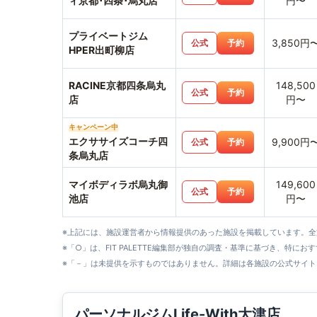
ィ京都･四条･烏丸店
円〜
プライベートジム
3,850円
公式
予約
HPER出町柳店
RACINE京都四条烏丸
148,500
公式
予約
店
円〜
キャンペーン中
エクササイズコーチ四
9,900円
公式
予約
条烏丸店
マイボディラボ烏丸御
149,600
公式
予約
池店
円〜
※上記には、施設運営者から情報提供のあった施設を掲載しています。
※「○」は、FIT PALETTE編集部が独自の調査・基準に基づき、特にお
※「－」は未提供を示すものではありません。詳細は各施設の公式サイト
パーソナルジムLife-With大津店