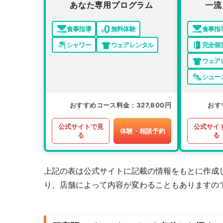
あなた専用プログラム
一流
食事指導
無料体験
食事指
シャワー
ウェアレンタル
完全個
ウェア
シュー
おすすめコース料金
327,800円
おす
公式サイトで見
公式サイ
体験・相談予約
る
る
上記の表は公式サイトに記載の情報をもとに作成
り、店舗によって内容が変わることもありますの