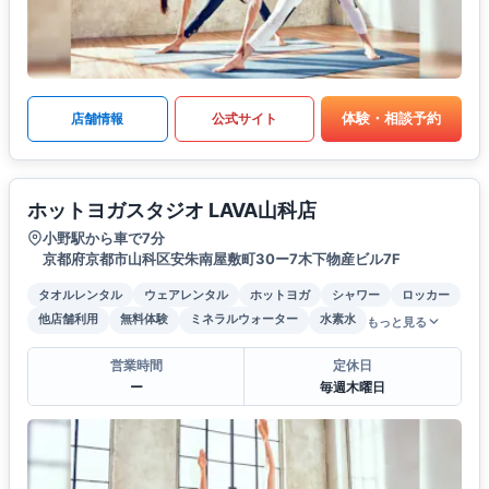
体験・相談予約
店舗情報
公式サイト
ホットヨガスタジオ LAVA山科店
小野駅から車で7分
京都府京都市山科区安朱南屋敷町30ー7木下物産ビル7F
タオルレンタル
ウェアレンタル
ホットヨガ
シャワー
ロッカー
他店舗利用
無料体験
ミネラルウォーター
水素水
もっと見る
営業時間
定休日
ー
毎週木曜日