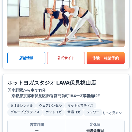
体験・相談予約
店舗情報
公式サイト
ホットヨガスタジオ LAVA伏見桃山店
小野駅から車で11分
京都府京都市伏見区御香宮門前町184ー3蔵響館I2F
タオルレンタル
ウェアレンタル
マットピラティス
グループピラティス
ホットヨガ
常温ヨガ
シャワー
もっと見る
営業時間
定休日
ー
毎週金曜日