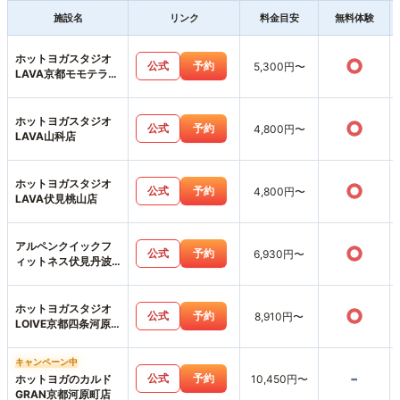
施設名
リンク
料金目安
無料体験
ホットヨガスタジオ
○
公式
予約
5,300円〜
LAVA京都モモテラス
店
ホットヨガスタジオ
○
公式
予約
4,800円〜
LAVA山科店
ホットヨガスタジオ
○
公式
予約
4,800円〜
LAVA伏見桃山店
アルペンクイックフ
○
公式
予約
6,930円〜
ィットネス伏見丹波
橋店
ホットヨガスタジオ
○
公式
予約
8,910円〜
LOIVE京都四条河原
町店
キャンペーン中
-
公式
予約
ホットヨガのカルド
10,450円〜
GRAN京都河原町店