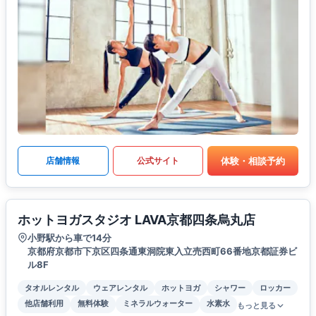
体験・相談予約
店舗情報
公式サイト
ホットヨガスタジオ LAVA京都四条烏丸店
小野駅から車で14分
京都府京都市下京区四条通東洞院東入立売西町66番地京都証券ビ
ル8F
タオルレンタル
ウェアレンタル
ホットヨガ
シャワー
ロッカー
他店舗利用
無料体験
ミネラルウォーター
水素水
もっと見る