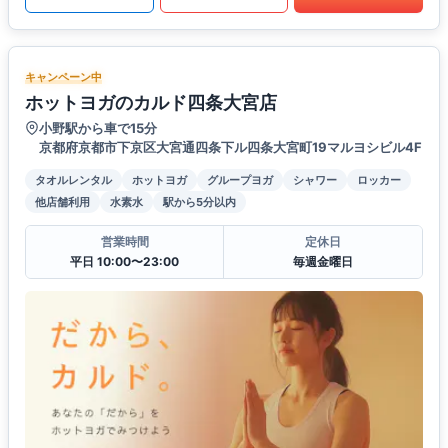
キャンペーン中
ホットヨガのカルド四条大宮店
小野駅から車で15分
京都府京都市下京区大宮通四条下ル四条大宮町19マルヨシビル4F
タオルレンタル
ホットヨガ
グループヨガ
シャワー
ロッカー
他店舗利用
水素水
駅から5分以内
営業時間
定休日
平日 10:00〜23:00
毎週金曜日