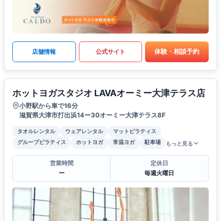
体験・相談予約
店舗情報
公式サイト
ホットヨガスタジオ LAVAオーミー大津テラス店
小野駅から車で16分
滋賀県大津市打出浜14ー30オーミー大津テラス8F
タオルレンタル
ウェアレンタル
マットピラティス
グループピラティス
ホットヨガ
常温ヨガ
駐車場
もっと見る
営業時間
定休日
ー
毎週火曜日