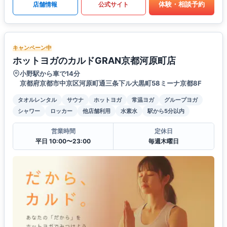
体験・相談予約
店舗情報
公式サイト
キャンペーン中
ホットヨガのカルドGRAN京都河原町店
小野駅から車で14分
京都府京都市中京区河原町通三条下ル大黒町58ミーナ京都8F
タオルレンタル
サウナ
ホットヨガ
常温ヨガ
グループヨガ
シャワー
ロッカー
他店舗利用
水素水
駅から5分以内
営業時間
定休日
平日 10:00〜23:00
毎週木曜日