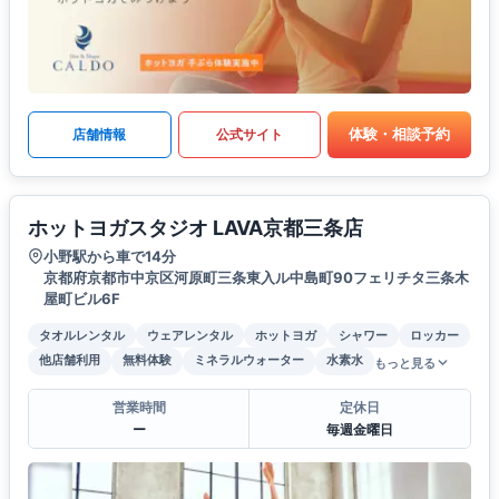
体験・相談予約
店舗情報
公式サイト
ホットヨガスタジオ LAVA京都三条店
小野駅から車で14分
京都府京都市中京区河原町三条東入ル中島町90フェリチタ三条木
屋町ビル6F
タオルレンタル
ウェアレンタル
ホットヨガ
シャワー
ロッカー
他店舗利用
無料体験
ミネラルウォーター
水素水
もっと見る
営業時間
定休日
ー
毎週金曜日