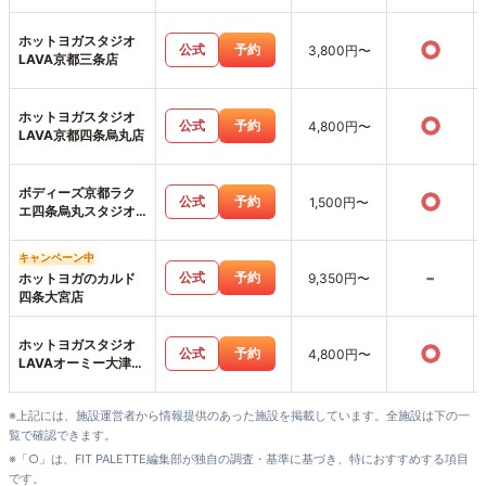
ホットヨガスタジオ
○
公式
予約
3,800円〜
LAVA京都三条店
ホットヨガスタジオ
○
公式
予約
4,800円〜
LAVA京都四条烏丸店
ボディーズ京都ラク
○
公式
予約
1,500円〜
エ四条烏丸スタジオ
店
キャンペーン中
-
公式
予約
ホットヨガのカルド
9,350円〜
四条大宮店
ホットヨガスタジオ
○
公式
予約
4,800円〜
LAVAオーミー大津テ
ラス店
※上記には、施設運営者から情報提供のあった施設を掲載しています。全施設は下の一
覧で確認できます。
※「○」は、FIT PALETTE編集部が独自の調査・基準に基づき、特におすすめする項目
です。