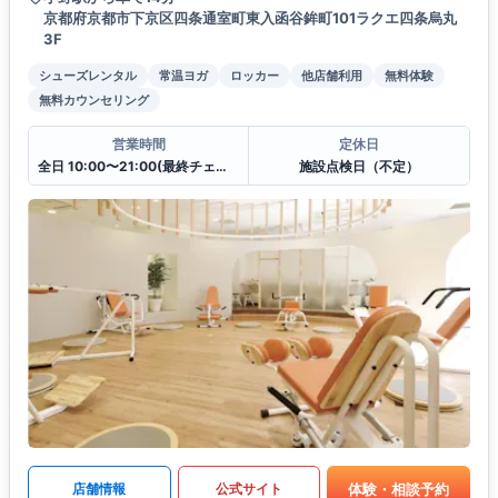
京都府京都市下京区四条通室町東入函谷鉾町101ラクエ四条烏丸
3F
シューズレンタル
常温ヨガ
ロッカー
他店舗利用
無料体験
無料カウンセリング
営業時間
定休日
全日 10:00〜21:00(最終チェックイン20:30)
施設点検日（不定）
体験・相談予約
店舗情報
公式サイト