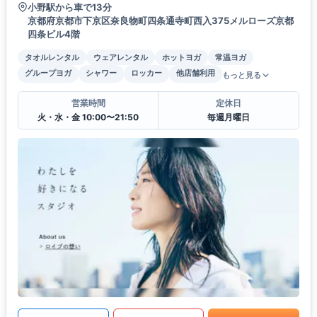
小野駅から車で13分
京都府京都市下京区奈良物町四条通寺町西入375メルローズ京都
四条ビル4階
タオルレンタル
ウェアレンタル
ホットヨガ
常温ヨガ
グループヨガ
シャワー
ロッカー
他店舗利用
もっと見る
営業時間
定休日
火・水・金 10:00〜21:50
毎週月曜日