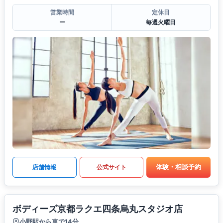
営業時間
定休日
ー
毎週火曜日
体験・相談予約
店舗情報
公式サイト
ボディーズ京都ラクエ四条烏丸スタジオ店
小野駅から車で14分