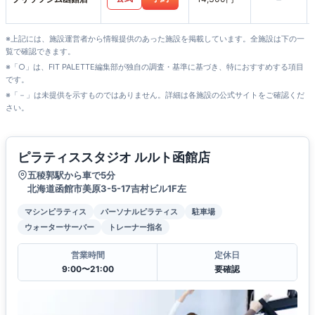
※上記には、施設運営者から情報提供のあった施設を掲載しています。全施設は下の一
覧で確認できます。
※「○」は、FIT PALETTE編集部が独自の調査・基準に基づき、特におすすめする項目
です。
※「－」は未提供を示すものではありません。詳細は各施設の公式サイトをご確認くだ
さい。
ピラティススタジオ ルルト函館店
五稜郭駅から車で5分
北海道函館市美原3-5-17吉村ビル1F左
マシンピラティス
パーソナルピラティス
駐車場
ウォーターサーバー
トレーナー指名
営業時間
定休日
9:00〜21:00
要確認