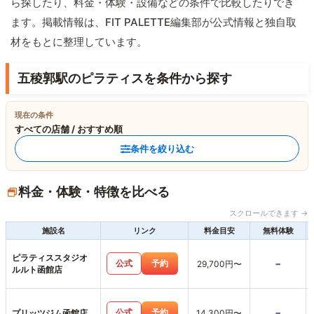
ら探したり、料金・体験・設備などの条件で比較したりでき
ます。掲載情報は、FIT PALETTE編集部が公式情報と独自取
材をもとに整理しています。
五稜郭駅のピラティスを条件から探す
現在の条件
すべての店舗 / おすすめ順
条件を絞り込む
料金・体験・特徴を比べる
スクロールできます →
施設名
リンク
料金目安
無料体験
ピラティススタジオ
-
公式
予約
29,700円〜
ルルト函館店
-
公式
予約
プリッツジム函館店
14,300円〜