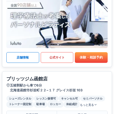
体験・相談予約
店舗情報
公式サイト
プリッツジム函館店
五稜郭駅から車で6分
北海道函館市杉並町２２−１７ グレイス杉並 103
シューズレンタル
レッスン振替可
キャンセル可
セミパーソナル
トレーナー固定制
駐車場
ロッカー
体組成計
もっと見る