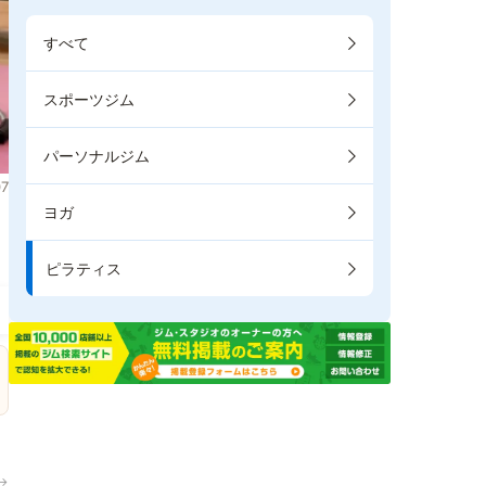
すべて
スポーツジム
パーソナルジム
7
ヨガ
き
ピラティス
→