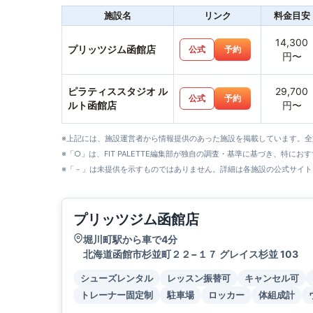
施設名
リンク
料金目安
14,300
プリッツジム函館店
公式
予約
円〜
ピラティススタジオ ル
29,700
公式
予約
ルト函館店
円〜
※上記には、施設運営者から情報提供のあった施設を掲載しています。
※「○」は、FIT PALETTE編集部が独自の調査・基準に基づき、特にお
※「－」は未提供を示すものではありません。詳細は各施設の公式サイト
プリッツジム函館店
堀川町駅から車で4分
北海道函館市杉並町２２−１７ グレイス杉並 103
シューズレンタル
レッスン振替可
キャンセル可
トレーナー固定制
駐車場
ロッカー
体組成計