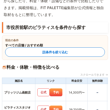
から探したり、料金・体験・設備などの条件で比較したりで
きます。掲載情報は、FIT PALETTE編集部が公式情報と独自
取材をもとに整理しています。
市役所前駅のピラティスを条件から探す
現在の条件
すべての店舗 / おすすめ順
条件を絞り込む
料金・体験・特徴を比べる
スクロールできます →
施設名
リンク
料金目安
無料体験
-
公式
予約
プリッツジム函館店
14,300円〜
ピラティススタジオ
-
公式
予約
29,700円〜