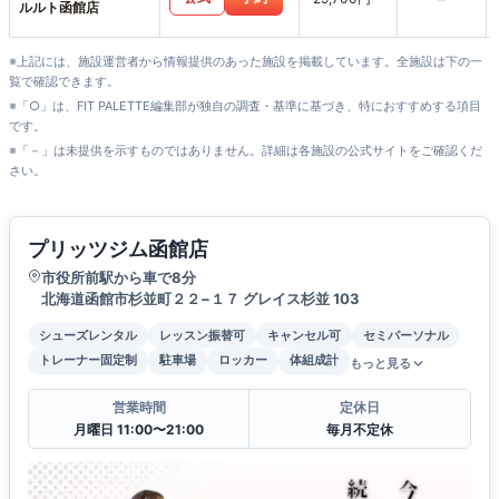
ルルト函館店
※上記には、施設運営者から情報提供のあった施設を掲載しています。全施設は下の一
覧で確認できます。
※「○」は、FIT PALETTE編集部が独自の調査・基準に基づき、特におすすめする項目
です。
※「－」は未提供を示すものではありません。詳細は各施設の公式サイトをご確認くだ
さい。
プリッツジム函館店
市役所前駅から車で8分
北海道函館市杉並町２２−１７ グレイス杉並 103
シューズレンタル
レッスン振替可
キャンセル可
セミパーソナル
トレーナー固定制
駐車場
ロッカー
体組成計
もっと見る
営業時間
定休日
月曜日 11:00〜21:00
毎月不定休