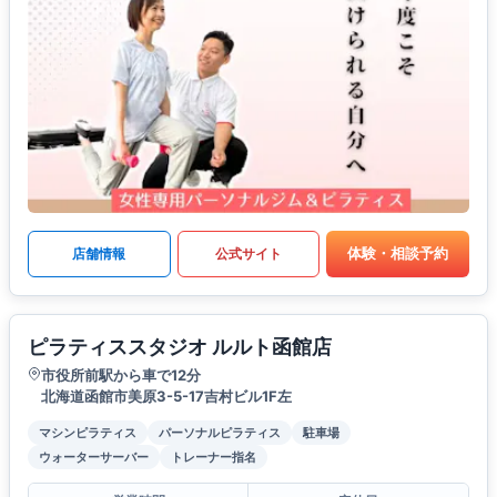
体験・相談予約
店舗情報
公式サイト
ピラティススタジオ ルルト函館店
市役所前駅から車で12分
北海道函館市美原3-5-17吉村ビル1F左
マシンピラティス
パーソナルピラティス
駐車場
ウォーターサーバー
トレーナー指名