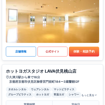
体験・相談予約
店舗情報
公式サイト
ホットヨガスタジオ LAVA伏見桃山店
久津川駅から車で16分
京都府京都市伏見区御香宮門前町184ー3蔵響館I2F
タオルレンタル
ウェアレンタル
マットピラティス
グループピラティス
ホットヨガ
常温ヨガ
シャワー
もっと見る
営業時間
定休日