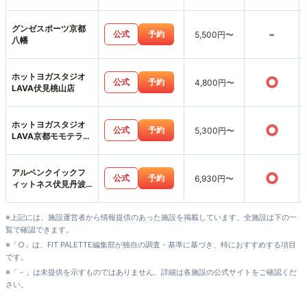
グンゼスポーツ京都
-
公式
予約
5,500円〜
八幡
ホットヨガスタジオ
○
公式
予約
4,800円〜
LAVA伏見桃山店
ホットヨガスタジオ
○
公式
予約
5,300円〜
LAVA京都モモテラス
店
アルペンクイックフ
○
公式
予約
6,930円〜
ィットネス伏見丹波
橋店
※上記には、施設運営者から情報提供のあった施設を掲載しています。全施設は下の一
覧で確認できます。
※「○」は、FIT PALETTE編集部が独自の調査・基準に基づき、特におすすめする項目
です。
※「－」は未提供を示すものではありません。詳細は各施設の公式サイトをご確認くだ
さい。