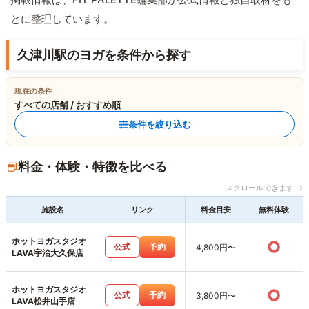
とに整理しています。
久津川駅のヨガを条件から探す
現在の条件
すべての店舗 / おすすめ順
条件を絞り込む
料金・体験・特徴を比べる
スクロールできます →
施設名
リンク
料金目安
無料体験
ホットヨガスタジオ
○
公式
予約
4,800円〜
LAVA宇治大久保店
ホットヨガスタジオ
○
公式
予約
3,800円〜
LAVA松井山手店