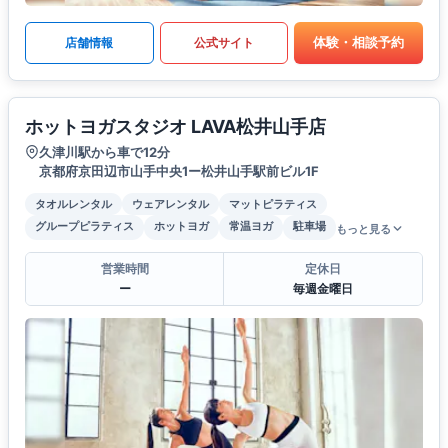
体験・相談予約
店舗情報
公式サイト
ホットヨガスタジオ LAVA松井山手店
久津川駅から車で12分
京都府京田辺市山手中央1ー松井山手駅前ビル1F
タオルレンタル
ウェアレンタル
マットピラティス
グループピラティス
ホットヨガ
常温ヨガ
駐車場
もっと見る
営業時間
定休日
ー
毎週金曜日