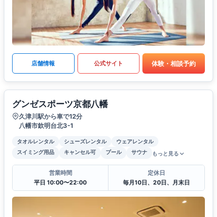
体験・相談予約
店舗情報
公式サイト
グンゼスポーツ京都八幡
久津川駅から車で12分
八幡市欽明台北3-1
タオルレンタル
シューズレンタル
ウェアレンタル
スイミング用品
キャンセル可
プール
サウナ
もっと見る
営業時間
定休日
平日 10:00〜22:00
毎月10日、20日、月末日