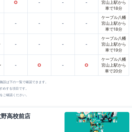
○
-
-
-
宮山上駅から
車で18分
ケーブル八幡
-
-
-
-
宮山上駅から
車で18分
ケーブル八幡
〜
-
-
-
-
宮山上駅から
車で19分
ケーブル八幡
〜
-
○
-
○
宮山上駅から
車で20分
全施設は下の一覧で確認できます。
すすめする項目です。
をご確認ください。
S牧野高校前店