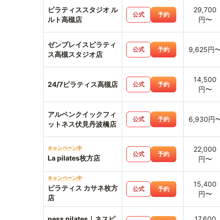
ピラティススタジオ ル
29,700
公式
予約
ルト高槻店
円〜
ゼンプレイスピラティ
9,625円
公式
予約
ス高槻スタジオ店
14,500
24/7ピラティス高槻店
公式
予約
円〜
アルペンクイックフィ
6,930円
公式
予約
ットネス伏見丹波橋店
キャンペーン中
22,000
公式
予約
La pilates枚方店
円〜
キャンペーン中
15,400
ピラティス カサネ枚方
公式
予約
円〜
店
ness pilates｜ネスピ
17,600