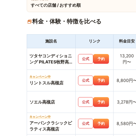
すべての店舗 / おすすめ順
料金・体験・特徴を比べる
施設名
リンク
料金目安
ツタヤコンディショニ
13,200
公式
予約
ング PILATES牧野高
円〜
校前店
キャンペーン中
8,800円
公式
予約
リントスル高槻店
ソエル高槻店
3,278円
公式
予約
キャンペーン中
アーバンクラシックピ
8,580円
公式
予約
ラティス高槻店