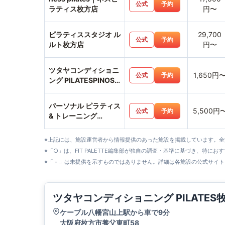
公式
予約
ラティス枚方店
円〜
ピラティススタジオ ル
29,700
公式
予約
ルト枚方店
円〜
ツタヤコンディショニ
1,650円
公式
予約
ング PILATESPINOS
PILATES
パーソナル ピラティス
5,500円
公式
予約
& トレーニング
MIRAKU
※上記には、施設運営者から情報提供のあった施設を掲載しています。
※「○」は、FIT PALETTE編集部が独自の調査・基準に基づき、特にお
※「－」は未提供を示すものではありません。詳細は各施設の公式サイト
ツタヤコンディショニング PILATE
ケーブル八幡宮山上駅から車で9分
大阪府枚方市養父東町58