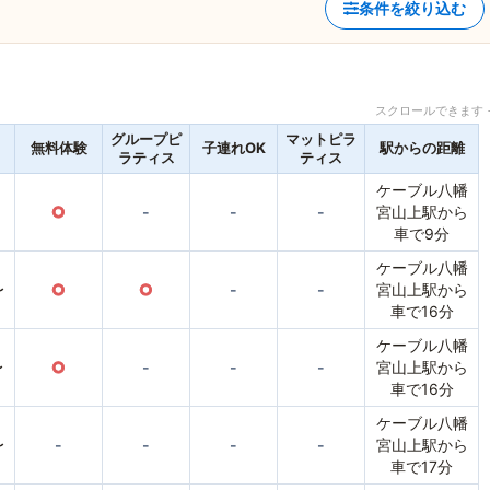
条件を絞り込む
スクロールできます 
グループピ
マットピラ
無料体験
子連れOK
駅からの距離
ラティス
ティス
ケーブル八幡
○
-
-
-
宮山上駅から
車で9分
ケーブル八幡
〜
○
○
-
-
宮山上駅から
車で16分
ケーブル八幡
〜
○
-
-
-
宮山上駅から
車で16分
ケーブル八幡
〜
-
-
-
-
宮山上駅から
車で17分